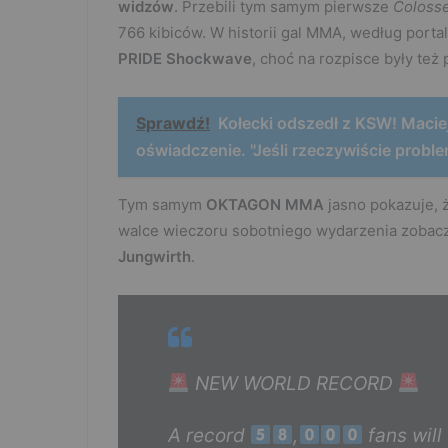
widzów
. Przebili tym samym pierwsze
Coloss
766 kibiców. W historii gal MMA, według porta
PRIDE Shockwave
, choć na rozpisce były też
Sprawdź!
Kołecki odszedł z KSW! Maciej
oświadczenie. "Jeśli rzeczywiście proble
Tym samym
OKTAGON MMA
jasno pokazuje, 
walce wieczoru sobotniego wydarzenia zoba
Jungwirth
.
NEW WORLD RECORD
A record
,
fans wil