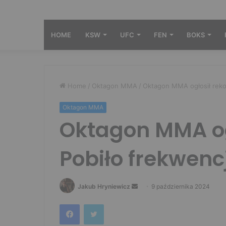
HOME
KSW
UFC
FEN
BOKS
Home
/
Oktagon MMA
/
Oktagon MMA ogłosił reko
Oktagon MMA
Oktagon MMA og
Pobiło frekwen
Send
Jakub Hryniewicz
9 października 2024
an
Facebook
Twitter
email