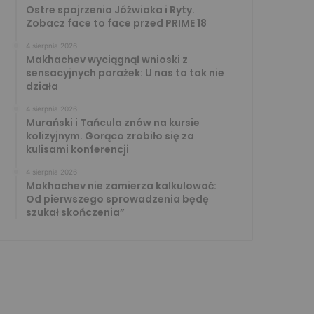
Ostre spojrzenia Jóźwiaka i Ryty.
Zobacz face to face przed PRIME 18
4 sierpnia 2026
Makhachev wyciągnął wnioski z
sensacyjnych porażek: U nas to tak nie
działa
4 sierpnia 2026
Murański i Tańcula znów na kursie
kolizyjnym. Gorąco zrobiło się za
kulisami konferencji
4 sierpnia 2026
Makhachev nie zamierza kalkulować:
Od pierwszego sprowadzenia będę
szukał skończenia”