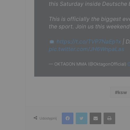
this Saturday inside Deutsche 
This is officially the biggest 
the sport. Join us this weekend
https://t.co/TVP7NaEp1x
| D
pic.twitter.com/JH6WnpaLas
— OKTAGON MMA (@OktagonOfficial)
O
ksw
Facebook
Twitter
Udostępnij przez e-mail
Drukuj
Udostępnij