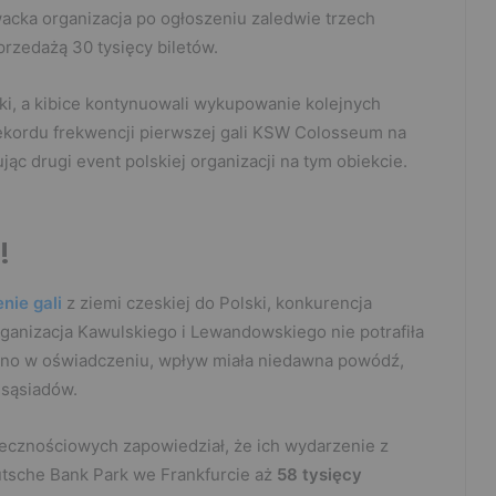
acka organizacja po ogłoszeniu zaledwie trzech
rzedażą 30 tysięcy biletów.
lki, a kibice kontynuowali wykupowanie kolejnych
rekordu frekwencji pierwszej gali KSW Colosseum na
c drugi event polskiej organizacji na tym obiekcie.
!
nie gali
z ziemi czeskiej do Polski, konkurencja
rganizacja Kawulskiego i Lewandowskiego nie potrafiła
odano w oświadczeniu, wpływ miała niedawna powódź,
 sąsiadów.
znościowych zapowiedział, że ich wydarzenie z
tsche Bank Park we Frankfurcie aż
58 tysięcy