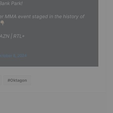
Bank Park!
ever MMA event staged in the history of
AZN | RTL+
ctober 8, 2024
Oktagon