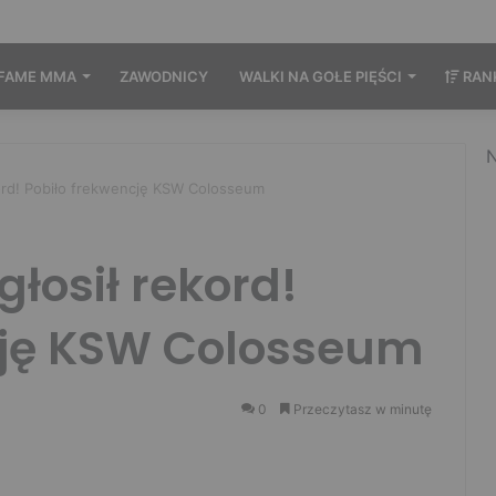
FAME MMA
ZAWODNICY
WALKI NA GOŁE PIĘŚCI
RAN
N
rd! Pobiło frekwencję KSW Colosseum
łosił rekord!
cję KSW Colosseum
0
Przeczytasz w minutę