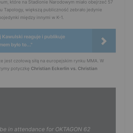
eum
, które na Stadionie Narodowym miało obejrzeć 57
lu Tapology, większą publiczność zebrało jedynie
 pojedynki między innymi w K-1.
 Kawulski reaguje i publikuje
mem było to..."
że jest czołową siłą na europejskim rynku MMA. W
czymy potyczkę
Christian Eckerlin vs. Christian
l be in attendance for OKTAGON 62