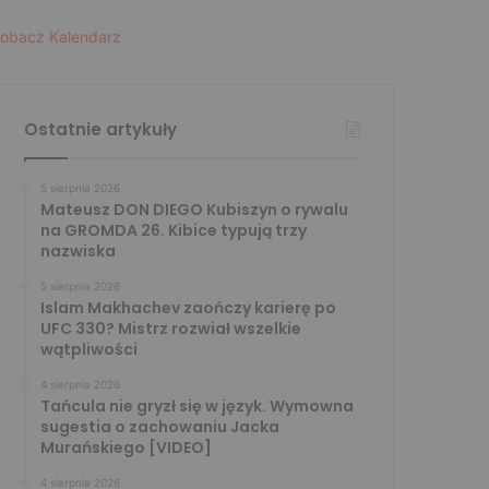
obacz Kalendarz
Ostatnie artykuły
5 sierpnia 2026
Mateusz DON DIEGO Kubiszyn o rywalu
na GROMDA 26. Kibice typują trzy
nazwiska
5 sierpnia 2026
Islam Makhachev zaończy karierę po
UFC 330? Mistrz rozwiał wszelkie
wątpliwości
4 sierpnia 2026
Tańcula nie gryzł się w język. Wymowna
sugestia o zachowaniu Jacka
Murańskiego [VIDEO]
4 sierpnia 2026