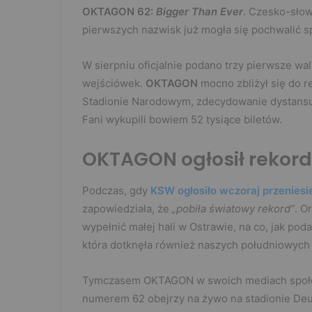
OKTAGON 62:
Bigger Than Ever
. Czesko-słow
pierwszych nazwisk już mogła się pochwalić sp
W sierpniu oficjalnie podano trzy pierwsze wa
wejściówek.
OKTAGON
mocno zbliżył się do 
Stadionie Narodowym, zdecydowanie dystansują
Fani wykupili bowiem 52 tysiące biletów.
OKTAGON ogłosił rekord
Podczas, gdy
KSW ogłosiło wczoraj przeniesie
zapowiedziała, że
„pobiła światowy rekord”
. O
wypełnić małej hali w Ostrawie, na co, jak p
która dotknęła również naszych południowych
Tymczasem OKTAGON w swoich mediach społec
numerem 62 obejrzy na żywo na stadionie Deu