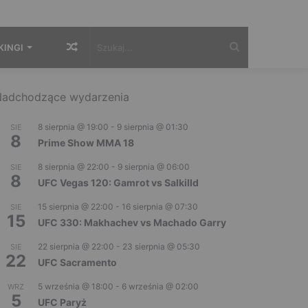
Losowy
Szukaj...
KINGI
artykuł
adchodzące wydarzenia
8 sierpnia @ 19:00
-
9 sierpnia @ 01:30
SIE
8
Prime Show MMA 18
8 sierpnia @ 22:00
-
9 sierpnia @ 06:00
SIE
8
UFC Vegas 120: Gamrot vs Salkilld
15 sierpnia @ 22:00
-
16 sierpnia @ 07:30
SIE
15
UFC 330: Makhachev vs Machado Garry
22 sierpnia @ 22:00
-
23 sierpnia @ 05:30
SIE
22
UFC Sacramento
5 września @ 18:00
-
6 września @ 02:00
WRZ
5
UFC Paryż