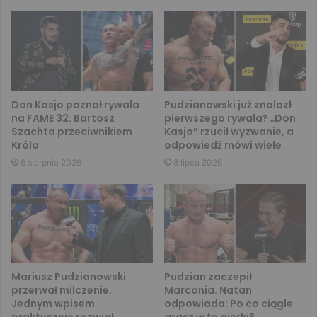
Don Kasjo poznał rywala
Pudzianowski już znalazł
na FAME 32. Bartosz
pierwszego rywala? „Don
Szachta przeciwnikiem
Kasjo” rzucił wyzwanie, a
Króla
odpowiedź mówi wiele
6 sierpnia 2026
8 lipca 2026
Mariusz Pudzianowski
Pudzian zaczepił
przerwał milczenie.
Marconia. Natan
Jednym wpisem
odpowiada: Po co ciągle