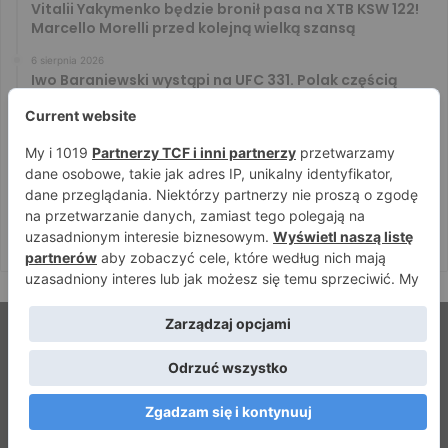
Vitalii Yakymenko będzie bronił pasa na XTB KSW 122!
Marcello Morelli przed kolejną wielką szansą
6 sierpnia 2026
Iwo Baraniewski wystąpi na UFC 331. Polak częścią
mocnej karty walk
6 sierpnia 2026
Don Kasjo poznał rywala na FAME 32. Bartosz Szachta
przeciwnikiem Króla
6 sierpnia 2026
Niepokonany Włodarczyk zawalczy o ranking! Na XTB
KSW 122 zmierzy się z Paivą
© Strefamma.pl 2026, Wszelkie prawa zastrzeżone |
Home
Redakcja
Kontakt
Facebook
YouTube
RSS