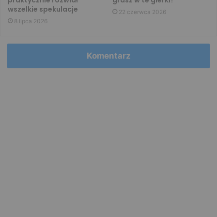
praktycznie rozwiał
grasz w te gierki?
wszelkie spekulacje
22 czerwca 2026
8 lipca 2026
Komentarz