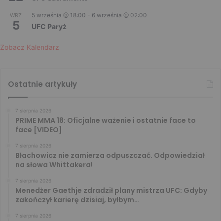
5 września @ 18:00
-
6 września @ 02:00
WRZ
5
UFC Paryż
Zobacz Kalendarz
Ostatnie artykuły
7 sierpnia 2026
PRIME MMA 18: Oficjalne ważenie i ostatnie face to
face [VIDEO]
7 sierpnia 2026
Błachowicz nie zamierza odpuszczać. Odpowiedział
na słowa Whittakera!
7 sierpnia 2026
Menedżer Gaethje zdradził plany mistrza UFC: Gdyby
zakończył karierę dzisiaj, byłbym…
7 sierpnia 2026