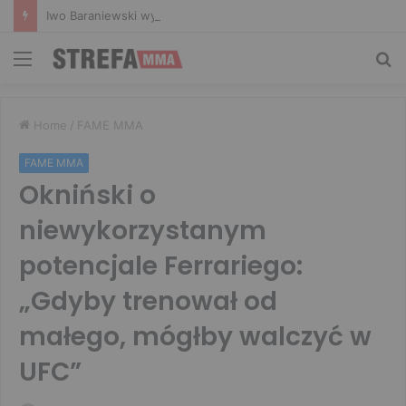
Iwo Baraniewski wystąpi na UFC 331. Polak częścią mocnej karty walk
Menu
Sz
Home
/
FAME MMA
FAME MMA
Okniński o
niewykorzystanym
potencjale Ferrariego:
„Gdyby trenował od
małego, mógłby walczyć w
UFC”