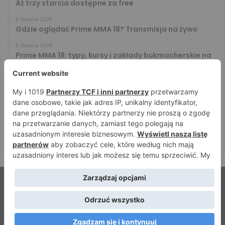
Aż trzy starcia dostępne za free
8 sierpnia 2026
Gdzie oglądać Prime MMA 18? Transmisja na żywo
8 sierpnia 2026
Prime MMA 18: typy, kursy i zakłady bukmacherskie na
galę
7 sierpnia 2026
PRIME MMA 18: Oficjalne ważenie i ostatnie face to
face [VIDEO]
7 sierpnia 2026
Błachowicz nie zamierza odpuszczać. Odpowiedział
na słowa Whittakera!
© Strefamma.pl 2026, Wszelkie prawa zastrzeżone |
Home
Redakcja
Kontakt