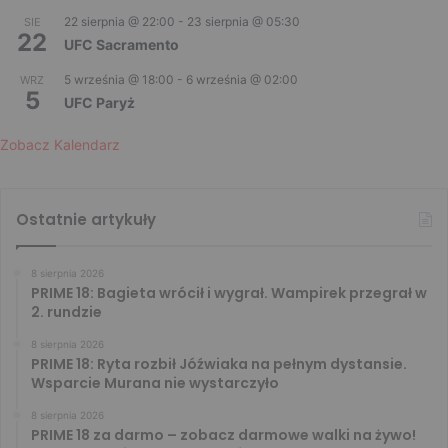
22 sierpnia @ 22:00
-
23 sierpnia @ 05:30
SIE
22
UFC Sacramento
5 września @ 18:00
-
6 września @ 02:00
WRZ
5
UFC Paryż
Zobacz Kalendarz
Ostatnie artykuły
8 sierpnia 2026
PRIME 18: Bagieta wrócił i wygrał. Wampirek przegrał w
2. rundzie
8 sierpnia 2026
PRIME 18: Ryta rozbił Jóźwiaka na pełnym dystansie.
Wsparcie Murana nie wystarczyło
8 sierpnia 2026
PRIME 18 za darmo – zobacz darmowe walki na żywo!