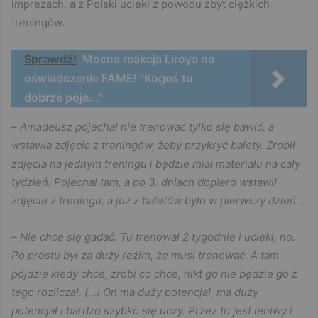
imprezach, a z Polski uciekł z powodu zbyt ciężkich
treningów.
Sprawdź!
Mocna reakcja Liroya na
oświadczenie FAME! "Kogoś tu
dobrze poje..."
–
Amadeusz pojechał nie trenować tylko się bawić, a
wstawia zdjęcia z treningów, żeby przykryć balety. Zrobił
zdjęcia na jednym treningu i będzie miał materiału na cały
tydzień. Pojechał tam, a po 3. dniach dopiero wstawił
zdjęcie z treningu, a już z baletów było w pierwszy dzień…
–
Nie chce się gadać. Tu trenował 2 tygodnie i uciekł, no.
Po prostu był za duży reżim, że musi trenować. A tam
pójdzie kiedy chce, zrobi co chce, nikt go nie będzie go z
tego rozliczał. (…) On ma duży potencjał, ma duży
potencjał i bardzo szybko się uczy. Przez to jest leniwy i