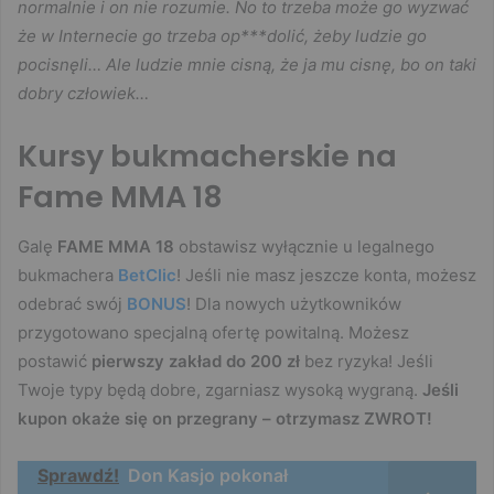
normalnie i on nie rozumie. No to trzeba może go wyzwać
że w Internecie go trzeba op***dolić, żeby ludzie go
pocisnęli… Ale ludzie mnie cisną, że ja mu cisnę, bo on taki
dobry człowiek…
Kursy bukmacherskie na
Fame MMA 18
Galę
FAME MMA 18
obstawisz wyłącznie u legalnego
bukmachera
BetClic
! Jeśli nie masz jeszcze konta, możesz
odebrać swój
BONUS
! Dla nowych użytkowników
przygotowano specjalną ofertę powitalną. Możesz
postawić
pierwszy zakład do 200 zł
bez ryzyka! Jeśli
Twoje typy będą dobre, zgarniasz wysoką wygraną.
Jeśli
kupon okaże się on przegrany – otrzymasz ZWROT!
Sprawdź!
Don Kasjo pokonał