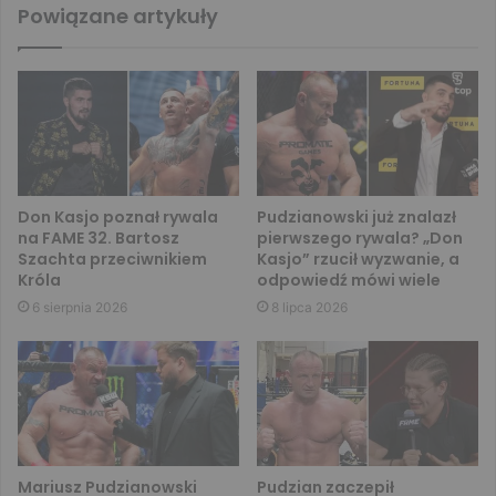
Powiązane artykuły
Don Kasjo poznał rywala
Pudzianowski już znalazł
na FAME 32. Bartosz
pierwszego rywala? „Don
Szachta przeciwnikiem
Kasjo” rzucił wyzwanie, a
Króla
odpowiedź mówi wiele
6 sierpnia 2026
8 lipca 2026
Mariusz Pudzianowski
Pudzian zaczepił