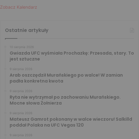
Zobacz Kalendarz
Ostatnie artykuły
10 sierpnia 2026
Gwiazda UFC wyśmiała Prochazkę: Przesada, stary. To
jest sztuczne
9 sierpnia 2026
Arab oszczędził Murańskiego po walce! W zamian
padła konkretna kwota
9 sierpnia 2026
Ryta nie wytrzymał po zachowaniu Murańskiego.
Mocne słowa Żołnierza
9 sierpnia 2026
Mateusz Gamrot pokonany w walce wieczoru! Salkilld
poddał Polaka na UFC Vegas 120
9 sierpnia 2026