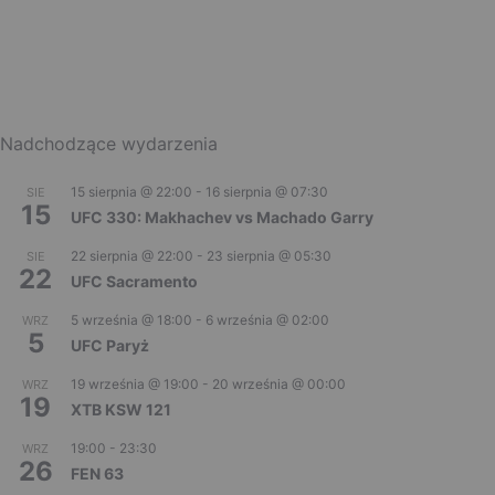
Nadchodzące wydarzenia
15 sierpnia @ 22:00
-
16 sierpnia @ 07:30
SIE
15
UFC 330: Makhachev vs Machado Garry
22 sierpnia @ 22:00
-
23 sierpnia @ 05:30
SIE
22
UFC Sacramento
5 września @ 18:00
-
6 września @ 02:00
WRZ
5
UFC Paryż
19 września @ 19:00
-
20 września @ 00:00
WRZ
19
XTB KSW 121
19:00
-
23:30
WRZ
26
FEN 63