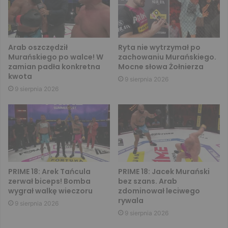
Arab oszczędził
Ryta nie wytrzymał po
Murańskiego po walce! W
zachowaniu Murańskiego.
zamian padła konkretna
Mocne słowa Żołnierza
kwota
9 sierpnia 2026
9 sierpnia 2026
PRIME 18: Arek Tańcula
PRIME 18: Jacek Murański
zerwał biceps! Bomba
bez szans. Arab
wygrał walkę wieczoru
zdominował leciwego
rywala
9 sierpnia 2026
9 sierpnia 2026