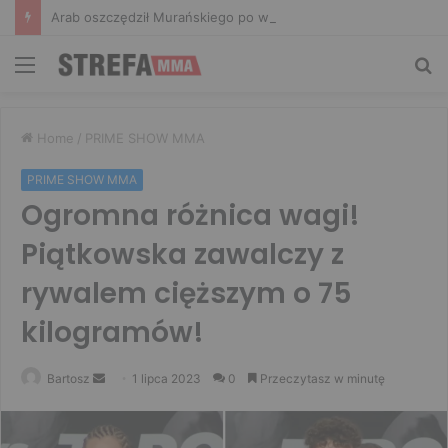
Arab oszczędził Murańskiego po walce! W zamian padła konkretna kwota
Menu
Sz
Home
/
PRIME SHOW MMA
PRIME SHOW MMA
Ogromna różnica wagi!
Piątkowska zawalczy z
rywalem cięższym o 75
kilogramów!
Send
Bartosz
1 lipca 2023
0
Przeczytasz w minutę
an
email