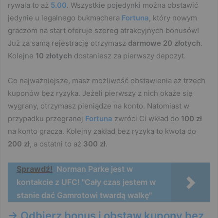
rywala to aż
5.00
. Wszystkie pojedynki można obstawić
jedynie u legalnego bukmachera
Fortuna
, który nowym
graczom na start oferuje szereg atrakcyjnych bonusów!
Już za samą rejestrację otrzymasz
darmowe 20 złotych
.
Kolejne
10 złotych
dostaniesz za pierwszy depozyt.
Co najważniejsze, masz możliwość obstawienia aż trzech
kuponów bez ryzyka. Jeżeli pierwszy z nich okaże się
wygrany, otrzymasz pieniądze na konto. Natomiast w
przypadku przegranej
Fortuna
zwróci Ci wkład do
100 zł
na konto gracza. Kolejny zakład bez ryzyka to kwota do
200 zł
, a ostatni to aż
300 zł
.
Sprawdź!
Norman Parke jest w
kontakcie z UFC! "Cały czas jestem w
stanie dać Gamrotowi twardą walkę"
-> Odbierz bonus i obstaw kupony bez