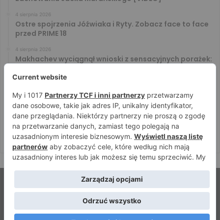
4 sierpnia 2026
Ostre spojrzenia Jóźwiaka i Ryty. Zobacz face to face
przed PRIME 18
4 sierpnia 2026
Makhachev wyciągnął wnioski z sensacyjnych porażek:
U nas to tak nie działa
4 sierpnia 2026
Murański i Tańcula znów na kursie kolizyjnym. Gorąco
zrobiło się za kulisami konferencji
4 sierpnia 2026
Makhachev nie zamierza kalkulować: Od pierwszego
sprowadzenia będę szukał skończenia”
© Strefamma.pl 2026, Wszelkie prawa zastrzeżone |
Home
Redakcja
Kontakt