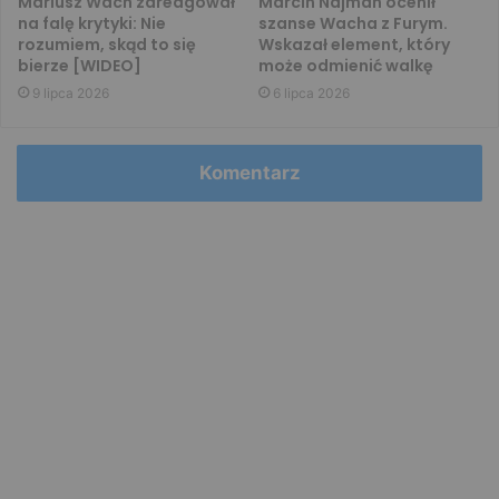
Mariusz Wach zareagował
Marcin Najman ocenił
na falę krytyki: Nie
szanse Wacha z Furym.
rozumiem, skąd to się
Wskazał element, który
bierze [WIDEO]
może odmienić walkę
9 lipca 2026
6 lipca 2026
Komentarz