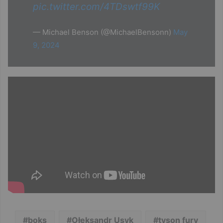
pic.twitter.com/4TDswtf99K
— Michael Benson (@MichaelBensonn)
May
9, 2024
boks
Ołeksandr Usyk
tyson fury