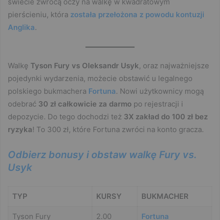
świecie zwrócą oczy na walkę w kwadratowym
pierścieniu, która
została przełożona z powodu kontuzji
Anglika
.
Walkę
Tyson Fury vs Oleksandr Usyk
, oraz najważniejsze
pojedynki wydarzenia, możecie obstawić u legalnego
polskiego bukmachera
Fortuna
. Nowi użytkownicy mogą
odebrać
30 zł całkowicie za darmo
po rejestracji i
depozycie. Do tego dochodzi też
3X zakład do 100 zł bez
ryzyka
! To 300 zł, które Fortuna zwróci na konto gracza.
Odbierz bonusy i obstaw walkę Fury vs.
Usyk
TYP
KURSY
BUKMACHER
Tyson Fury
2.00
Fortuna