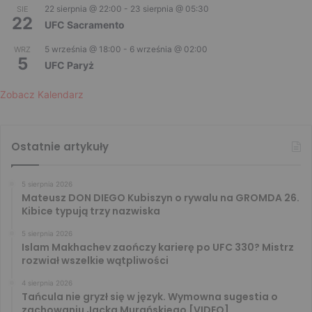
22 sierpnia @ 22:00
-
23 sierpnia @ 05:30
SIE
22
UFC Sacramento
5 września @ 18:00
-
6 września @ 02:00
WRZ
5
UFC Paryż
Zobacz Kalendarz
Ostatnie artykuły
5 sierpnia 2026
Mateusz DON DIEGO Kubiszyn o rywalu na GROMDA 26.
Kibice typują trzy nazwiska
5 sierpnia 2026
Islam Makhachev zaończy karierę po UFC 330? Mistrz
rozwiał wszelkie wątpliwości
4 sierpnia 2026
Tańcula nie gryzł się w język. Wymowna sugestia o
zachowaniu Jacka Murańskiego [VIDEO]