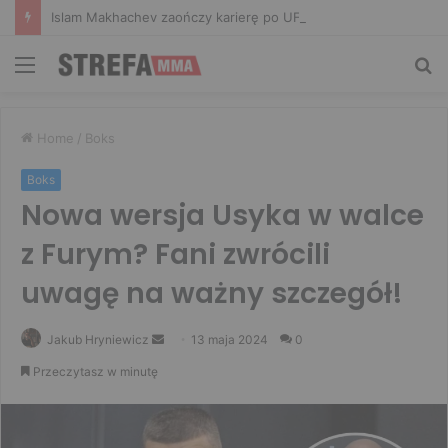
Islam Makhachev zaończy karierę po UFC 330? Mistrz rozwiał wszelkie wątpliwości
Menu
Sz
Home
/
Boks
Boks
Nowa wersja Usyka w walce
z Furym? Fani zwrócili
uwagę na ważny szczegół!
Send
Jakub Hryniewicz
13 maja 2024
0
an
Przeczytasz w minutę
email