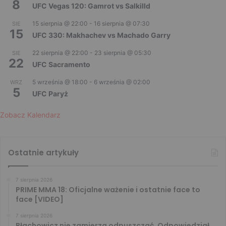
8
UFC Vegas 120: Gamrot vs Salkilld
15 sierpnia @ 22:00
-
16 sierpnia @ 07:30
SIE
15
UFC 330: Makhachev vs Machado Garry
22 sierpnia @ 22:00
-
23 sierpnia @ 05:30
SIE
22
UFC Sacramento
5 września @ 18:00
-
6 września @ 02:00
WRZ
5
UFC Paryż
Zobacz Kalendarz
Ostatnie artykuły
7 sierpnia 2026
PRIME MMA 18: Oficjalne ważenie i ostatnie face to
face [VIDEO]
7 sierpnia 2026
Błachowicz nie zamierza odpuszczać. Odpowiedział