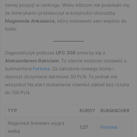
ósmej pozycji w rankingu. Wielu kibicom nie podobało się,
że Amerykanin przeskoczył w kolejności chociażby
Magomeda Ankalaeva
, który niebawem sam wejdzie do
klatki.
Dagestańczyk podczas
UFC 308
zmierzy się z
Aleksandarem Rakiciem
. To starcie możecie obstawić u
bukmachera
Fortuna
. Za założenie nowego konta i
depozyt otrzymacie darmowe 30 PLN. To jednak nie
wszystko! Na start dostaniecie również zakład bez ryzyka
do 100 PLN.
TYP
KURSY
BUKMACHER
Magomed Ankalaev wygra
1.27
Fortuna
walkę