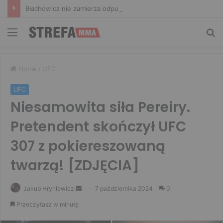
Błachowicz nie zamierza odpuszczać. Odpowiedział na słowa Whittakera!
Menu
Sz
Home
/
UFC
UFC
Niesamowita siła Pereiry.
Pretendent skończył UFC
307 z pokiereszowaną
twarzą! [ZDJĘCIA]
Send
Jakub Hryniewicz
7 października 2024
0
an
Przeczytasz w minutę
email