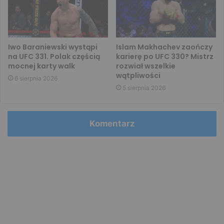
Iwo Baraniewski wystąpi
Islam Makhachev zaończy
na UFC 331. Polak częścią
karierę po UFC 330? Mistrz
mocnej karty walk
rozwiał wszelkie
wątpliwości
6 sierpnia 2026
5 sierpnia 2026
Komentarz