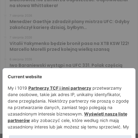
na słowa Whittakera!
7 sierpnia 2026
Menedżer Gaethje zdradził plany mistrza UFC: Gdyby
zakończył karierę dzisiaj, byłbym…
7 sierpnia 2026
Vitalii Yakymenko będzie bronił pasa na XTB KSW 122!
Marcello Morelli przed kolejną wielką szansą
6 sierpnia 2026
Iwo Baraniewski wystąpi na UFC 331. Polak częścią
mocnej karty walk
6 sierpnia 2026
Don Kasjo poznał rywala na FAME 32. Bartosz Szachta
przeciwnikiem Króla
6 sierpnia 2026
Niepokonany Włodarczyk zawalczy o ranking! Na XTB
KSW 122 zmierzy się z Paivą