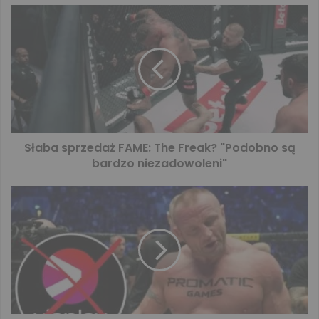
Słaba sprzedaż FAME: The Freak? "Podobno są
bardzo niezadowoleni"