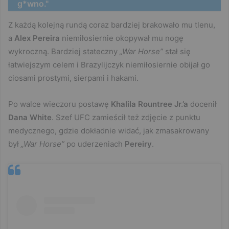
g*wno."
Z każdą kolejną rundą coraz bardziej brakowało mu tlenu,
a
Alex Pereira
niemiłosiernie okopywał mu nogę
wykroczną. Bardziej stateczny
„War Horse”
stał się
łatwiejszym celem i Brazylijczyk niemiłosiernie obijał go
ciosami prostymi, sierpami i hakami.
Po walce wieczoru postawę
Khalila Rountree Jr.’a
docenił
Dana White
. Szef UFC zamieścił też zdjęcie z punktu
medycznego, gdzie dokładnie widać, jak zmasakrowany
był
„War Horse”
po uderzeniach
Pereiry
.