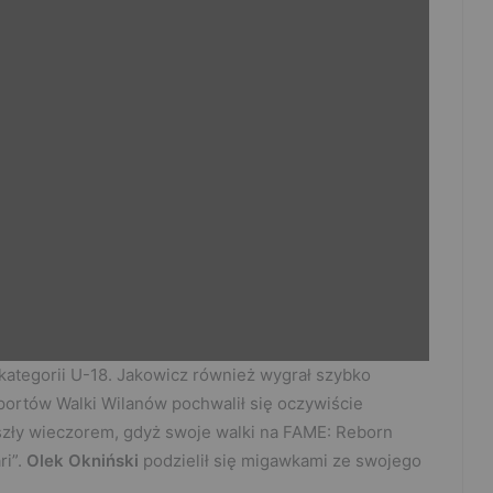
 kategorii U-18. Jakowicz również wygrał szybko
portów Walki Wilanów pochwalił się oczywiście
zły wieczorem, gdyż swoje walki na FAME: Reborn
ri”.
Olek Okniński
podzielił się migawkami ze swojego