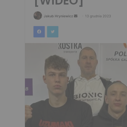
[WIDEO]
Send
Jakub Hryniewicz
13 grudnia 2023
an
Facebook
Twitter
email