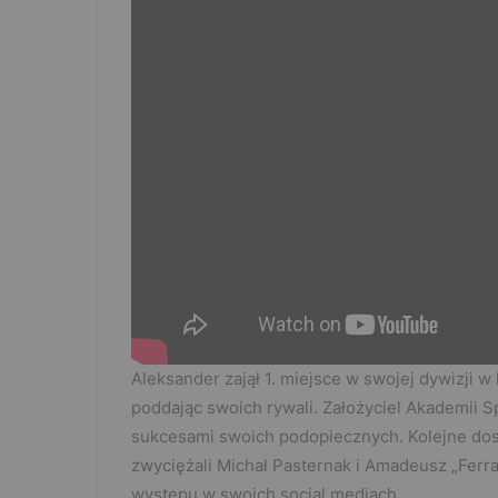
Aleksander zajął 1. miejsce w swojej dywizji w
poddając swoich rywali. Założyciel Akademii S
sukcesami swoich podopiecznych. Kolejne dos
zwyciężali Michał Pasternak i Amadeusz „Ferra
występu w swoich social mediach.