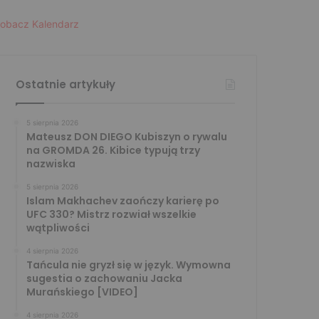
obacz Kalendarz
Ostatnie artykuły
5 sierpnia 2026
Mateusz DON DIEGO Kubiszyn o rywalu
na GROMDA 26. Kibice typują trzy
nazwiska
5 sierpnia 2026
Islam Makhachev zaończy karierę po
UFC 330? Mistrz rozwiał wszelkie
wątpliwości
4 sierpnia 2026
Tańcula nie gryzł się w język. Wymowna
sugestia o zachowaniu Jacka
Murańskiego [VIDEO]
4 sierpnia 2026