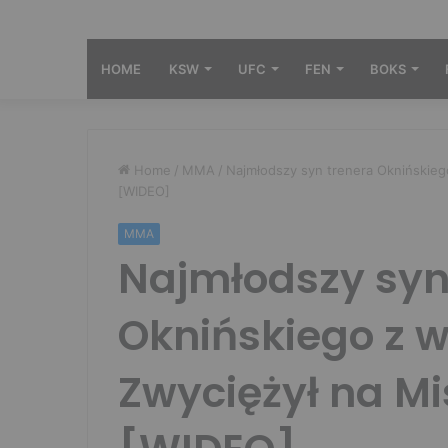
HOME
KSW
UFC
FEN
BOKS
Home
/
MMA
/
Najmłodszy syn trenera Oknińskie
[WIDEO]
MMA
Najmłodszy syn
Oknińskiego z 
Zwyciężył na M