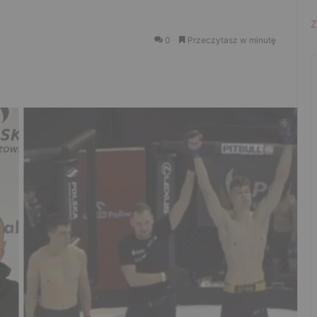
Z
0
Przeczytasz w minutę