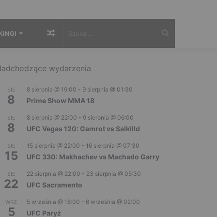
Losowy
Szukaj...
KINGI
artykuł
adchodzące wydarzenia
8 sierpnia @ 19:00
-
9 sierpnia @ 01:30
SIE
8
Prime Show MMA 18
8 sierpnia @ 22:00
-
9 sierpnia @ 06:00
SIE
8
UFC Vegas 120: Gamrot vs Salkilld
15 sierpnia @ 22:00
-
16 sierpnia @ 07:30
SIE
15
UFC 330: Makhachev vs Machado Garry
22 sierpnia @ 22:00
-
23 sierpnia @ 05:30
SIE
22
UFC Sacramento
5 września @ 18:00
-
6 września @ 02:00
WRZ
5
UFC Paryż