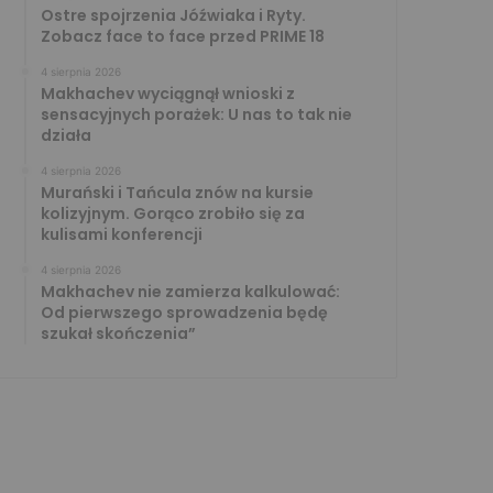
Ostre spojrzenia Jóźwiaka i Ryty.
Zobacz face to face przed PRIME 18
4 sierpnia 2026
Makhachev wyciągnął wnioski z
sensacyjnych porażek: U nas to tak nie
działa
4 sierpnia 2026
Murański i Tańcula znów na kursie
kolizyjnym. Gorąco zrobiło się za
kulisami konferencji
4 sierpnia 2026
Makhachev nie zamierza kalkulować:
Od pierwszego sprowadzenia będę
szukał skończenia”