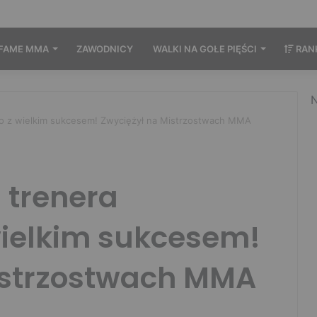
FAME MMA
ZAWODNICY
WALKI NA GOŁE PIĘŚCI
RAN
N
go z wielkim sukcesem! Zwyciężył na Mistrzostwach MMA
 trenera
wielkim sukcesem!
istrzostwach MMA