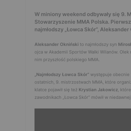
W miniony weekend odbywały się 9. M
Stowarzyszenie MMA Polska. Pierwsze 
najmłodszy „Łowca Skór”, Aleksander 
Aleksander Okniński
to najmłodszy syn
Miros
ojca w Akademii Sportów Walki Wilanów. Olek n
nim przyszłość polskiego MMA.
„Najmłodszy Łowca Skór”
występuje obecnie w
ostatnich, 9. mistrzostwach MMA, które orga
klatce pojawił się też
Krystian Jakowicz
, któr
zawodnikach „Łowca Skór” mówił w niedawnej 