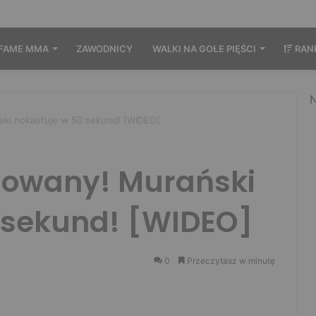
FAME MMA
ZAWODNICY
WALKI NA GOŁE PIĘŚCI
RAN
N
ki nokautuje w 50 sekund! [WIDEO]
owany! Murański
 sekund! [WIDEO]
0
Przeczytasz w minutę