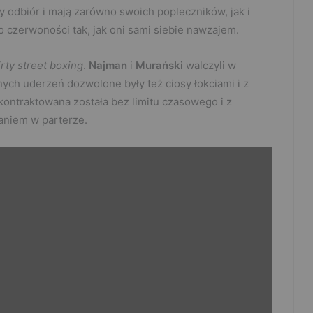
 odbiór i mają zarówno swoich popleczników, jak i
o czerwoności tak, jak oni sami siebie nawzajem.
rty street boxing
.
Najman
i
Murański
walczyli w
ych uderzeń dozwolone były też ciosy łokciami i z
zakontraktowana została bez limitu czasowego i z
aniem w parterze.