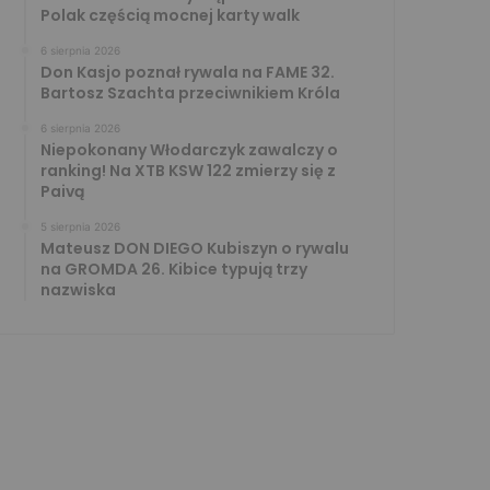
Polak częścią mocnej karty walk
6 sierpnia 2026
Don Kasjo poznał rywala na FAME 32.
Bartosz Szachta przeciwnikiem Króla
6 sierpnia 2026
Niepokonany Włodarczyk zawalczy o
ranking! Na XTB KSW 122 zmierzy się z
Paivą
5 sierpnia 2026
Mateusz DON DIEGO Kubiszyn o rywalu
na GROMDA 26. Kibice typują trzy
nazwiska