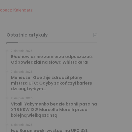
obacz Kalendarz
Ostatnie artykuły
7 sierpnia 2026
Błachowicz nie zamierza odpuszczać.
Odpowiedział na słowa Whittakera!
7 sierpnia 2026
Menedżer Gaethje zdradził plany
mistrza UFC: Gdyby zakończył karierę
dzisiaj, byłbym…
7 sierpnia 2026
Vitalii Yakymenko będzie bronił pasa na
XTB KSW 122! Marcello Morelli przed
kolejną wielką szansą
6 sierpnia 2026
Iwo Baraniewski wystąpi na UFC 331.