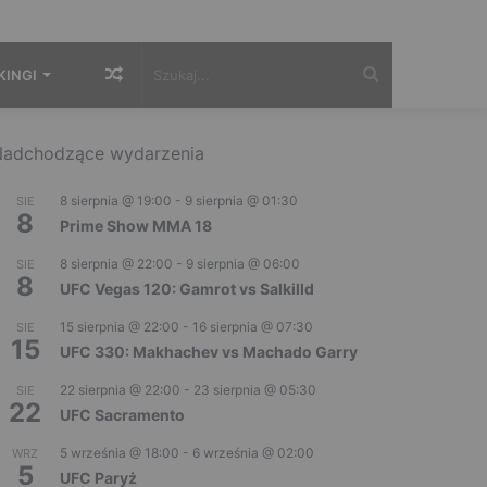
Losowy
Szukaj...
KINGI
artykuł
adchodzące wydarzenia
8 sierpnia @ 19:00
-
9 sierpnia @ 01:30
SIE
8
Prime Show MMA 18
8 sierpnia @ 22:00
-
9 sierpnia @ 06:00
SIE
8
UFC Vegas 120: Gamrot vs Salkilld
15 sierpnia @ 22:00
-
16 sierpnia @ 07:30
SIE
15
UFC 330: Makhachev vs Machado Garry
22 sierpnia @ 22:00
-
23 sierpnia @ 05:30
SIE
22
UFC Sacramento
5 września @ 18:00
-
6 września @ 02:00
WRZ
5
UFC Paryż