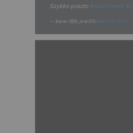
Szybko poszło
#cloutmma4
#c
— Baran (@B_aran55)
March 9, 2024