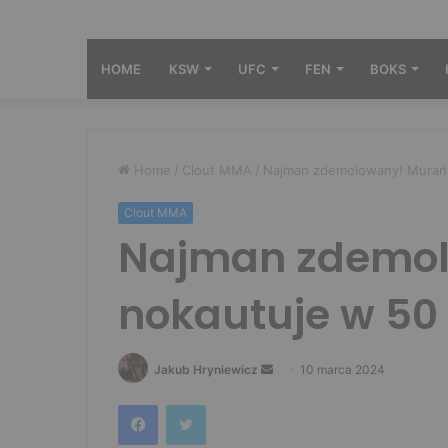
HOME
KSW
UFC
FEN
BOKS
Home
/
Clout MMA
/
Najman zdemolowany! Murańs
Clout MMA
Najman zdemol
nokautuje w 50
Send
Jakub Hryniewicz
10 marca 2024
an
Facebook
Twitter
email