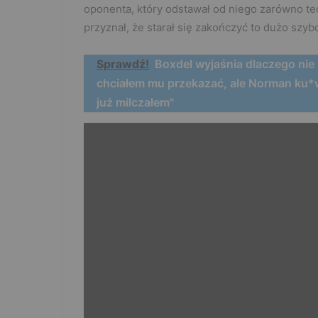
oponenta, który odstawał od niego zarówno tec
przyznał, że starał się zakończyć to dużo szyb
Sprawdź!
Boxdel wyjaśnia dlaczego nie
chciałem mu przekazać, ale Norman ku*w
już milczałem"