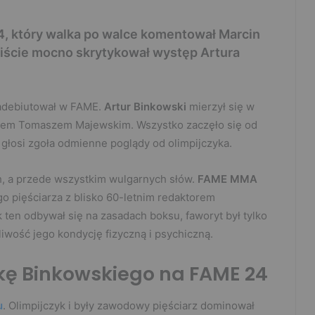
 24, który walka po walce komentował Marcin
ście mocno skrytykował występ Artura
adebiutował w FAME.
Artur Binkowski
mierzył się w
zem Tomaszem Majewskim. Wszystko zaczęło się od
głosi zgoła odmienne poglądy od olimpijczyka.
, a przede wszystkim wulgarnych słów.
FAME MMA
o pięściarza z blisko 60-letnim redaktorem
k ten odbywał się na zasadach boksu, faworyt był tylko
liwość jego kondycję fizyczną i psychiczną.
ę Binkowskiego na FAME 24
u
. Olimpijczyk i były zawodowy pięściarz dominował