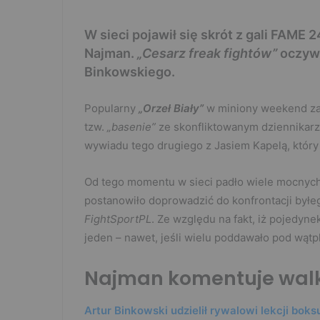
W sieci pojawił się skrót z gali FAME
Najman.
„Cesarz freak fightów”
oczywi
Binkowskiego.
Popularny
„Orzeł Biały”
w miniony weekend z
tzw.
„basenie”
ze skonfliktowanym dziennikar
wywiadu tego drugiego z Jasiem Kapelą, który 
Od tego momentu w sieci padło wiele mocnych
postanowiło doprowadzić do konfrontacji byłeg
FightSportPL
. Ze względu na fakt, iż pojedyne
jeden – nawet, jeśli wielu poddawało pod wątp
Najman komentuje walk
Artur Binkowski udzielił rywalowi lekcji boks