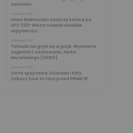
nazwiska
5 sierpnia 2026
Islam Makhachev zaończy karierę po
UFC 330? Mistrz rozwiał wszelkie
wątpliwości
4 sierpnia 2026
Tańcula nie gryzł się w język. Wymowna
sugestia o zachowaniu Jacka
Murańskiego [VIDEO]
4 sierpnia 2026
Ostre spojrzenia Jóźwiaka i Ryty.
Zobacz face to face przed PRIME 18