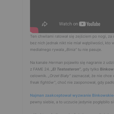
Ten chwilami ratował się zejściem po nogi, z
bez nich jednak nikt nie miał wątpliwości, kto
medialnego rywala
„Binia”
tu nie pasuje.
Na kanale
Herman
pojawiło się nagranie z udz
z FAME 24.
„El Testosteron”
, gdy tylko
Binkow
celownik.
„Orzeł Biały”
zaznaczał, że nie chc
freak fightów”
, choć nie zaoponował, gdy padło
Najman zaakceptował wyzwanie Binkowskie
pewny siebie, a to uczucie jedynie pogłębiło s