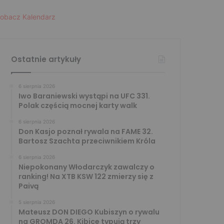
obacz Kalendarz
Ostatnie artykuły
6 sierpnia 2026
Iwo Baraniewski wystąpi na UFC 331.
Polak częścią mocnej karty walk
6 sierpnia 2026
Don Kasjo poznał rywala na FAME 32.
Bartosz Szachta przeciwnikiem Króla
6 sierpnia 2026
Niepokonany Włodarczyk zawalczy o
ranking! Na XTB KSW 122 zmierzy się z
Paivą
5 sierpnia 2026
Mateusz DON DIEGO Kubiszyn o rywalu
na GROMDA 26. Kibice typują trzy