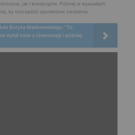
hnicznie, jak i kondycyjnie. Później w wywiadach
ciej, by oszczędzić oponentowi cierpienia.
 lubi Borysa Mańkowskiego: "To
a wybił mnie z równowagi i później