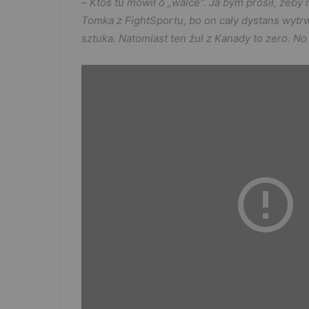
–
Ktoś tu mówił o „walce”. Ja bym prosił, żeby
Tomka z FightSportu, bo on cały dystans wytr
sztuka. Natomiast ten żul z Kanady to zero. No 