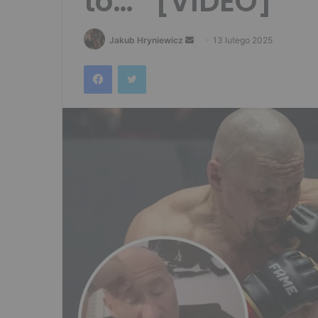
to…” [VIDEO]
Send
Jakub Hryniewicz
13 lutego 2025
an
Facebook
Twitter
email