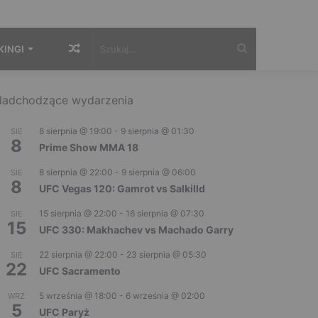
Losowy
Szukaj...
KINGI
artykuł
adchodzące wydarzenia
8 sierpnia @ 19:00
-
9 sierpnia @ 01:30
SIE
8
Prime Show MMA 18
8 sierpnia @ 22:00
-
9 sierpnia @ 06:00
SIE
8
UFC Vegas 120: Gamrot vs Salkilld
15 sierpnia @ 22:00
-
16 sierpnia @ 07:30
SIE
15
UFC 330: Makhachev vs Machado Garry
22 sierpnia @ 22:00
-
23 sierpnia @ 05:30
SIE
22
UFC Sacramento
5 września @ 18:00
-
6 września @ 02:00
WRZ
5
UFC Paryż