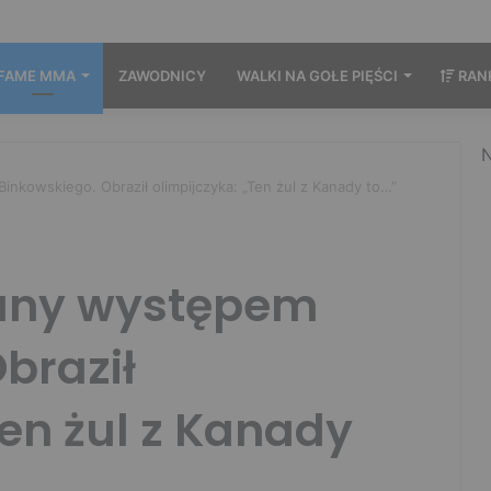
FAME MMA
ZAWODNICY
WALKI NA GOŁE PIĘŚCI
RAN
N
nkowskiego. Obraził olimpijczyka: „Ten żul z Kanady to…”
any występem
braził
Ten żul z Kanady