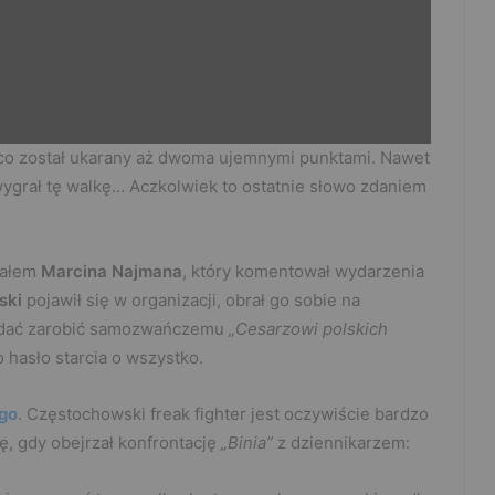
a co został ukarany aż dwoma ujemnymi punktami. Nawet
 wygrał tę walkę… Aczkolwiek to ostatnie słowo zdaniem
iałem
Marcina Najmana
, który komentował wydarzenia
ski
pojawił się w organizacji, obrał go sobie na
e dać zarobić samozwańczemu
„Cesarzowi polskich
 hasło starcia o wszystko.
go
. Częstochowski freak fighter jest oczywiście bardzo
ię, gdy obejrzał konfrontację
„Binia”
z dziennikarzem: