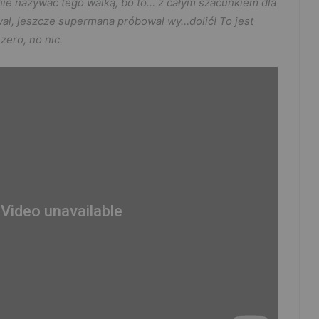
 nie nazywać tego walką, bo to… z całym szacunkiem dla
wał, jeszcze supermana próbował wy…dolić! To jest
zero, no nic.