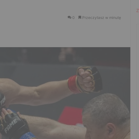
Z
0
Przeczytasz w minutę