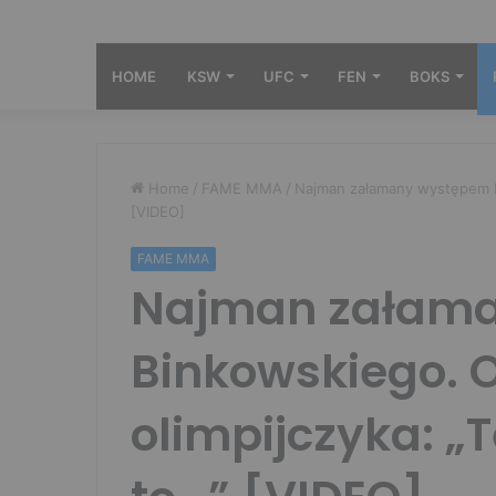
HOME
KSW
UFC
FEN
BOKS
Home
/
FAME MMA
/
Najman załamany występem Bi
[VIDEO]
FAME MMA
Najman załam
Binkowskiego. O
olimpijczyka: „