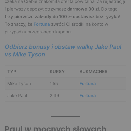
czeka na Ciebie znakomita oferta powitalna. Za rejestrację
i pierwszy depozyt otrzymasz
darmowe 30 zł
. Do tego
trzy pierwsze zakłady do 100 zł obstawisz bez ryzyka
!
To znaczy, że
Fortuna
zwróci Ci środki na konto w
przypadku przegranego kuponu.
Odbierz bonusy i obstaw walkę Jake Paul
vs Mike Tyson
TYP
KURSY
BUKMACHER
Mike Tyson
1.55
Fortuna
Jake Paul
2.39
Fortuna
Paul w mocnych słowach