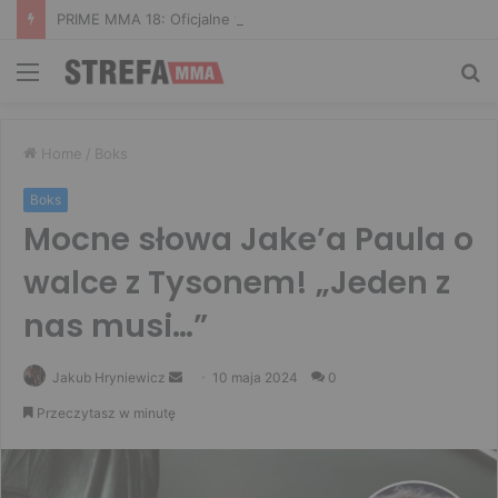
PRIME MMA 18: Oficjalne ważenie i ostatnie face to face [VIDEO]
Menu
Sz
Home
/
Boks
Boks
Mocne słowa Jake’a Paula o
walce z Tysonem! „Jeden z
nas musi…”
Send
Jakub Hryniewicz
10 maja 2024
0
an
Przeczytasz w minutę
email