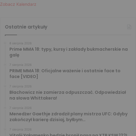
Zobacz Kalendarz
Ostatnie artykuły
8 sierpnia 2026
Prime MMA 18: typy, kursy i zakłady bukmacherskie na
galę
7 sierpnia 2026
PRIME MMA 18: Oficjalne ważenie i ostatnie face to
face [VIDEO]
7 sierpnia 2026
Błachowicz nie zamierza odpuszczać. Odpowiedział
na słowa Whittakera!
7 sierpnia 2026
Menedżer Gaethje zdradził plany mistrza UFC: Gdyby
zakończył karierę dzisiaj, byłbym…
7 sierpnia 2026
Vitalii Yakymenko będzie bronił pasa na XTB KSW 122!