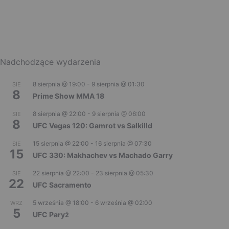
Nadchodzące wydarzenia
8 sierpnia @ 19:00
-
9 sierpnia @ 01:30
SIE
8
Prime Show MMA 18
8 sierpnia @ 22:00
-
9 sierpnia @ 06:00
SIE
8
UFC Vegas 120: Gamrot vs Salkilld
15 sierpnia @ 22:00
-
16 sierpnia @ 07:30
SIE
15
UFC 330: Makhachev vs Machado Garry
22 sierpnia @ 22:00
-
23 sierpnia @ 05:30
SIE
22
UFC Sacramento
5 września @ 18:00
-
6 września @ 02:00
WRZ
5
UFC Paryż