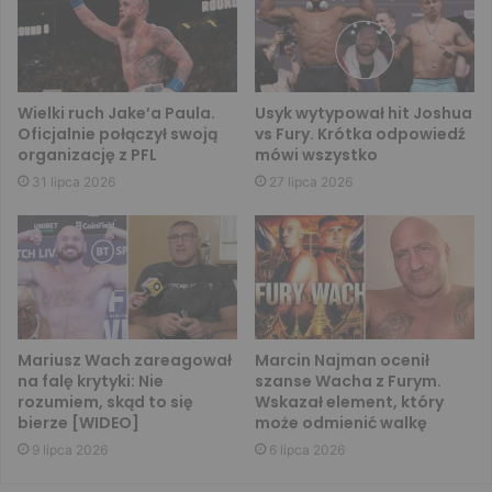
Wielki ruch Jake’a Paula.
Usyk wytypował hit Joshua
Oficjalnie połączył swoją
vs Fury. Krótka odpowiedź
organizację z PFL
mówi wszystko
31 lipca 2026
27 lipca 2026
Mariusz Wach zareagował
Marcin Najman ocenił
na falę krytyki: Nie
szanse Wacha z Furym.
rozumiem, skąd to się
Wskazał element, który
bierze [WIDEO]
może odmienić walkę
9 lipca 2026
6 lipca 2026