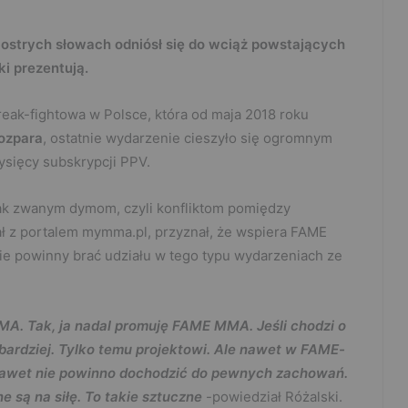
ostrych słowach odniósł się do wciąż powstających
i prezentują.
reak-fightowa w Polsce, która od maja 2018 roku
ozpara
, ostatnie wydarzenie cieszyło się ogromnym
ysięcy subskrypcji PPV.
ak zwanym dymom, czyli konfliktom pomiędzy
ał z portalem mymma.pl, przyznał, że wspiera FAME
ie powinny brać udziału w tego typu wydarzeniach ze
. Tak, ja nadal promuję FAME MMA. Jeśli chodzi o
ajbardziej. Tylko temu projektowi. Ale nawet w FAME-
 nawet nie powinno dochodzić do pewnych zachowań.
e są na siłę. To takie sztuczne
-powiedział Różalski.