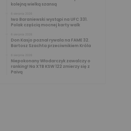
kolejną wielką szansą
6 sierpnia 2026
Iwo Baraniewski wystąpi na UFC 331.
Polak częścią mocnej karty walk
6 sierpnia 2026
Don Kasjo poznał rywala na FAME 32.
Bartosz Szachta przeciwnikiem Króla
6 sierpnia 2026
Niepokonany Włodarczyk zawalczy o
ranking! Na XTB KSW 122 zmierzy się z
Paivą