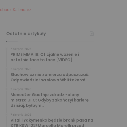
obacz Kalendarz
Ostatnie artykuły
7 sierpnia 2026
PRIME MMA 18: Oficjalne ważenie i
ostatnie face to face [VIDEO]
7 sierpnia 2026
Błachowicz nie zamierza odpuszczać.
Odpowiedział na słowa Whittakera!
7 sierpnia 2026
Menedżer Gaethje zdradził plany
mistrza UFC: Gdyby zakończył karierę
dzisiaj, byłbym…
7 sierpnia 2026
Vitalii Yakymenko będzie bronił pasa na
XTB KSW 122! Marcello Morelli przed