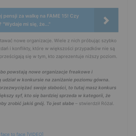
 pensji za walkę na FAME 15! Czy
 "Wydaje mi się, że..."
tawać nowe organizacje. Wiele z nich próbując szybko
ań i konflikty, które w większości przypadków nie są
 prześcigają się w tym, kto zaprezentuje niższy poziom.
, bo powstają nowe organizacje freakowe i
orą udział w konkursie na zaniżanie poziomu gówna.
przezwyciężać swoje słabości, to tutaj masz konkurs
iększy syf, kto się bardziej sprzeda w kategorii, że
by zrobić jakiś gnój. To jest słabe
– stwierdził Różal.
face to face [VIDEO]