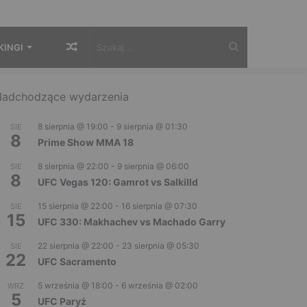
Losowy
Szukaj...
KINGI
artykuł
adchodzące wydarzenia
8 sierpnia @ 19:00
-
9 sierpnia @ 01:30
SIE
8
Prime Show MMA 18
8 sierpnia @ 22:00
-
9 sierpnia @ 06:00
SIE
8
UFC Vegas 120: Gamrot vs Salkilld
15 sierpnia @ 22:00
-
16 sierpnia @ 07:30
SIE
15
UFC 330: Makhachev vs Machado Garry
22 sierpnia @ 22:00
-
23 sierpnia @ 05:30
SIE
22
UFC Sacramento
5 września @ 18:00
-
6 września @ 02:00
WRZ
5
UFC Paryż