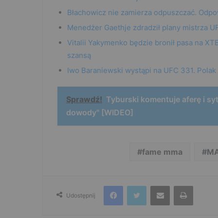
Błachowicz nie zamierza odpuszczać. Odpow
Menedżer Gaethje zdradził plany mistrza UF
Vitalii Yakymenko będzie bronił pasa na XT
szansą
Iwo Baraniewski wystąpi na UFC 331. Polak
Sprawdź!
Tyburski komentuje aferę i sy
dowody" [WIDEO]
fame mma
MA
Facebook
Twitter
Udostępnij przez e-mail
Drukuj
Udostępnij