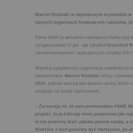
Marcin Różalski w najnowszym wywiadzie w 
nowych organizacji freakowych i poziomu, jak
Fame MMA to aktualnie największa federacja f
zorganizowała 10 gal. Jak zdradził
Krzysztof R
zainteresowaniem i wykupionych zostało 510 t
Wysoką oglądalność organizacja zawdzięcza t
zawodnikami.
Marcin Różalski
, który rozmawi
MMA, jednak walczą tam pewne osoby, które n
względu na swoje zachowanie:
–
Zarzucają mi, że sam promowałem FAME MMA
projekt, to ja kibicuję temu projektowi jak n
ie nie powinny brać udziału pewne osoby, a
Niektóre z nich powinny być tłamszone, bo on