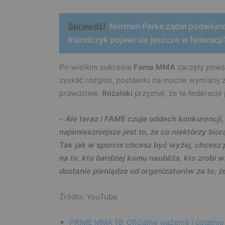
Sprawdź!
Norman Parke żądał podwójnej
Irlandczyk pojawi się jeszcze w federacji?
Po wielkim sukcesie
Fame MMA
zaczęły pows
zyskać rozgłos, postawiło na mocne wymiany zd
prawdziwe.
Różalski
przyznał, że te federacje
–
Ale teraz i FAME czuje oddech konkurencji
najśmieszniejsze jest to, że co niektórzy bi
Tak jak w sporcie chcesz być wyżej, chcesz 
na to, kto bardziej komu naubliża, kto zrobi w
dostanie pieniądze od organizatorów za to, że
Źródło: YouTube
PRIME MMA 18: Oficjalne ważenie i ostatnie 