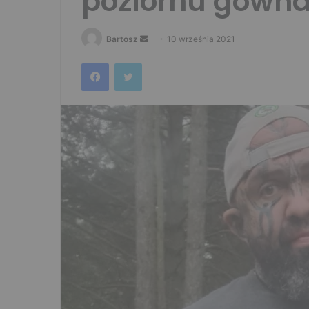
poziomu gówna
Send
Bartosz
10 września 2021
an
Facebook
Twitter
email