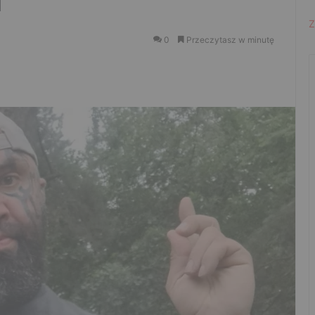
”
Z
0
Przeczytasz w minutę