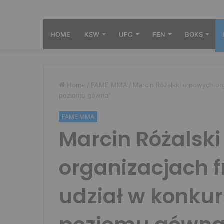
HOME
KSW
UFC
FEN
BOKS
Home
/
FAME MMA
/
Marcin Różalski o nowych org
poziomu gówna”
FAME MMA
Marcin Różalsk
organizacjach f
udział w konkur