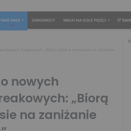
FAME MMA
ZAWODNICY
WALKI NA GOŁE PIĘŚCI
RAN
N
anizacjach freakowych: „Biorą udział w konkursie na zaniżanie
i o nowych
reakowych: „Biorą
sie na zaniżanie