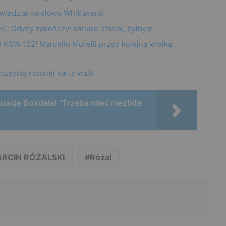
iedział na słowa Whittakera!
C: Gdyby zakończył karierę dzisiaj, byłbym…
B KSW 122! Marcello Morelli przed kolejną wielką
 częścią mocnej karty walk
tuację Boxdela! "Trzeba mieć niezbite
RCIN RÓŻALSKI
Różal