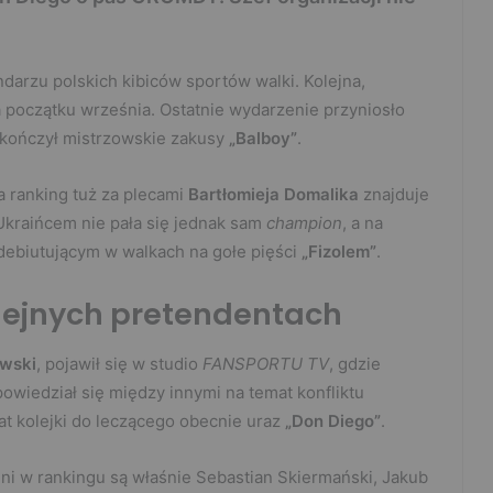
ndarzu polskich kibiców sportów walki. Kolejna,
 początku września. Ostatnie wydarzenie przyniosło
akończył mistrzowskie zakusy
„Balboy”
.
 ranking tuż za plecami
Bartłomieja Domalika
znajduje
Ukraińcem nie pała się jednak sam
champion
, a na
 debiutującym w walkach na gołe pięści
„Fizolem”
.
lejnych pretendentach
owski
, pojawił się w studio
FANSPORTU TV
, gdzie
wiedział się między innymi na temat konfliktu
mat kolejki do leczącego obecnie uraz
„Don Diego”
.
ni w rankingu są właśnie Sebastian Skiermański, Jakub