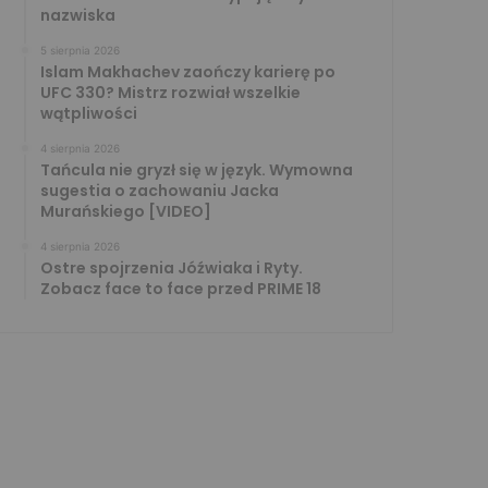
nazwiska
5 sierpnia 2026
Islam Makhachev zaończy karierę po
UFC 330? Mistrz rozwiał wszelkie
wątpliwości
4 sierpnia 2026
Tańcula nie gryzł się w język. Wymowna
sugestia o zachowaniu Jacka
Murańskiego [VIDEO]
4 sierpnia 2026
Ostre spojrzenia Jóźwiaka i Ryty.
Zobacz face to face przed PRIME 18