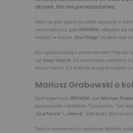
ukrywa, kto ma pierwszeństwo.
Walki na gołe pięści na dobre zagościły w kale
osiemnasta już, gala
GROMDA
odbędzie się na
rewanż, w którym
„Don Diego”
na jakiś czas z
Kto będzie kolejnym pretendentem? Patrząc na
się
Vasyl Halych
. Do ponownego spotkania z 
domiar numer 3 z drabinki przegrał ostatnio z
Mariusz Grabowski o ko
Szef organizacji
GROMDA
, pan
Mariusz Grab
porozmawiał z Michałem Tuszyńskim. Tam wypo
„Scarface’a”
i
„Jokera”
. Zabrał też głos na te
Oprócz wymienianych wcześniej bijoków, kolej