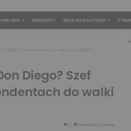
FAME MMA
ZAWODNICY
WALKI NA GOŁE PIĘŚCI
RAN
N
ef GROMDY o pretendentach do walki o pas [WIDEO]
 Don Diego? Szef
ndentach do walki
0
Przeczytasz w minutę