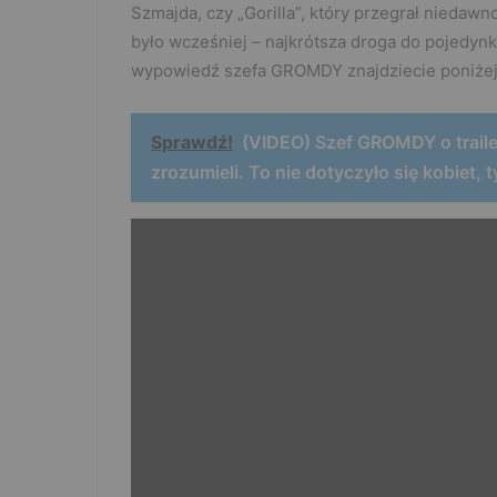
Szmajda, czy „Gorilla”, który przegrał niedaw
było wcześniej – najkrótsza droga do pojedynk
wypowiedź szefa GROMDY znajdziecie poniżej
Sprawdź!
(VIDEO) Szef GROMDY o trailer
zrozumieli. To nie dotyczyło się kobiet, ty