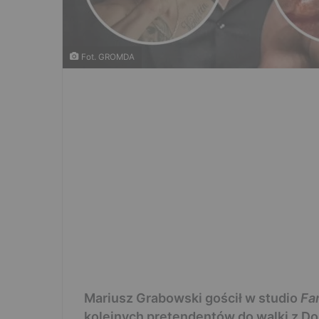
Fot. GROMDA
Mariusz Grabowski gościł w studio
Fa
kolejnych pretendentów do walki z Do