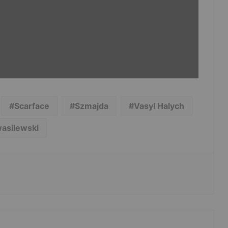
Scarface
Szmajda
Vasyl Halych
asilewski