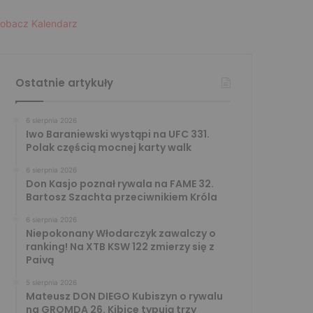
obacz Kalendarz
Ostatnie artykuły
6 sierpnia 2026
Iwo Baraniewski wystąpi na UFC 331.
Polak częścią mocnej karty walk
6 sierpnia 2026
Don Kasjo poznał rywala na FAME 32.
Bartosz Szachta przeciwnikiem Króla
6 sierpnia 2026
Niepokonany Włodarczyk zawalczy o
ranking! Na XTB KSW 122 zmierzy się z
Paivą
5 sierpnia 2026
Mateusz DON DIEGO Kubiszyn o rywalu
na GROMDA 26. Kibice typują trzy