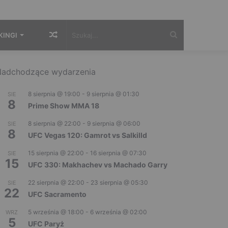
Losowy
Szukaj...
KINGI
artykuł
adchodzące wydarzenia
8 sierpnia @ 19:00
-
9 sierpnia @ 01:30
SIE
8
Prime Show MMA 18
8 sierpnia @ 22:00
-
9 sierpnia @ 06:00
SIE
8
UFC Vegas 120: Gamrot vs Salkilld
15 sierpnia @ 22:00
-
16 sierpnia @ 07:30
SIE
15
UFC 330: Makhachev vs Machado Garry
22 sierpnia @ 22:00
-
23 sierpnia @ 05:30
SIE
22
UFC Sacramento
5 września @ 18:00
-
6 września @ 02:00
WRZ
5
UFC Paryż