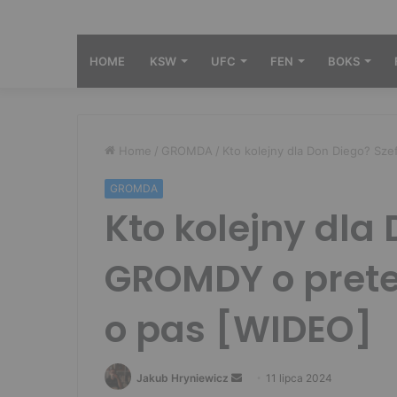
HOME
KSW
UFC
FEN
BOKS
Home
/
GROMDA
/
Kto kolejny dla Don Diego? Sz
GROMDA
Kto kolejny dla
GROMDY o prete
o pas [WIDEO]
Send
Jakub Hryniewicz
11 lipca 2024