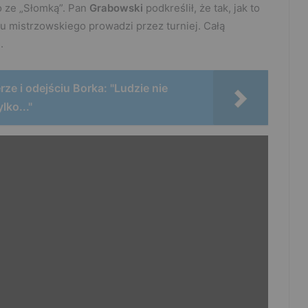
no ze „Słomką”. Pan
Grabowski
podkreślił, że tak, jak to
u mistrzowskiego prowadzi przez turniej. Całą
.
ze i odejściu Borka: "Ludzie nie
lko..."