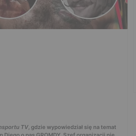
nsportu TV
, gdzie wypowiedział się na temat
n Diego o pas GROMDY. Szef organizacji nie