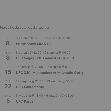
Nadchodzące wydarzenia
8 sierpnia @ 19:00
-
9 sierpnia @ 01:30
SIE
8
Prime Show MMA 18
8 sierpnia @ 22:00
-
9 sierpnia @ 06:00
SIE
8
UFC Vegas 120: Gamrot vs Salkilld
15 sierpnia @ 22:00
-
16 sierpnia @ 07:30
SIE
15
UFC 330: Makhachev vs Machado Garry
22 sierpnia @ 22:00
-
23 sierpnia @ 05:30
SIE
22
UFC Sacramento
5 września @ 18:00
-
6 września @ 02:00
WRZ
5
UFC Paryż