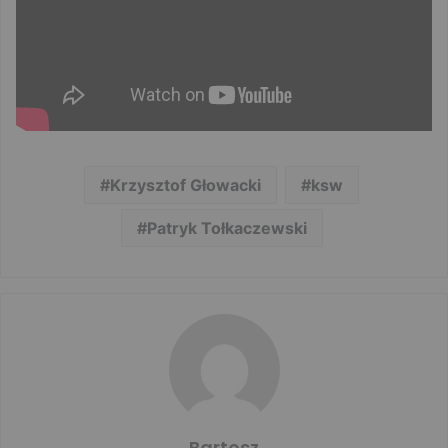
Krzysztof Głowacki
ksw
Patryk Tołkaczewski
Bartosz