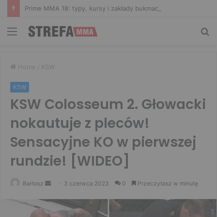
Prime MMA 18: typy, kursy i zakłady bukmacherskie na galę
Menu
Sz
Home
/
KSW
KSW
KSW Colosseum 2. Głowacki
nokautuje z pleców!
Sensacyjne KO w pierwszej
rundzie! [WIDEO]
Send
Bartosz
3 czerwca 2023
0
Przeczytasz w minutę
an
email