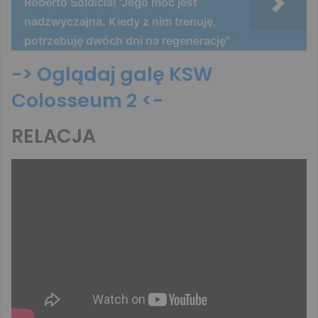
Roberto Soldicia! "Jego moc jest
nadzwyczajna. Kiedy z nim trenuję,
potrzebuję dwóch dni na regenerację"
-> Oglądaj galę KSW
Colosseum 2 <-
RELACJA