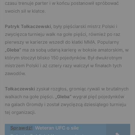
czasu trenuje parter i w końcu postanowił spróbować
swoich sił w klatce.
Patryk Tołkaczewski
, były pięściarski mistrz Polski i
zwycięzca turnieju walk na gołe pięści, również po raz
pierwszy w karierze wszedł do klatki MMA. Popularny
„Gleba”
ma za sobą udaną karierę w boksie amatorskim, w
którym stoczył blisko 150 pojedynków. Był dwukrotnym
mistrzem Polski i aż cztery razy walczył w finałach tych
zawodów.
Tołkaczewski
zyskał rozgłos, gromiąc rywali w brutalnych
walkach na gołe pięści.
„Gleba”
wygrał pięć pojedynków
na galach Gromdy i został zwycięzcą dziesiątego turnieju
tej organizacji.
Sprawdź!
Weteran UFC o sile