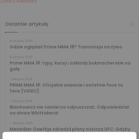
Zobacz Kalendarz
Ostatnie artykuły
8 sierpnia 2026
Gdzie oglądać Prime MMA 18? Transmisja na żywo
8 sierpnia 2026
Prime MMA 18: typy, kursy i zakłady bukmacherskie na
galę
7 sierpnia 2026
PRIME MMA 18: Oficjalne ważenie i ostatnie face to
face [VIDEO]
7 sierpnia 2026
Błachowicz nie zamierza odpuszczać. Odpowiedział
na słowa Whittakera!
7 sierpnia 2026
Menedżer Gaethje zdradził plany mistrza UFC: Gdyby
zakończył karierę dzisiaj, byłbym…