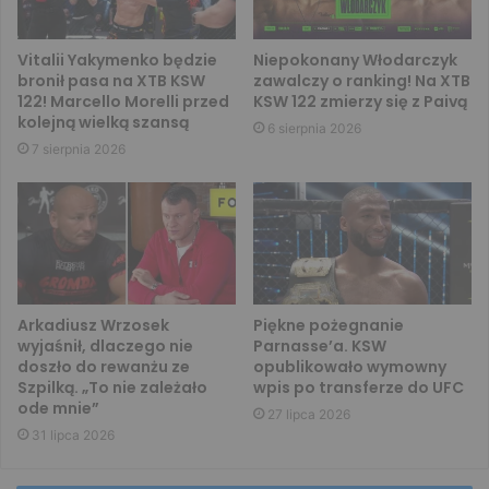
Vitalii Yakymenko będzie
Niepokonany Włodarczyk
bronił pasa na XTB KSW
zawalczy o ranking! Na XTB
122! Marcello Morelli przed
KSW 122 zmierzy się z Paivą
kolejną wielką szansą
6 sierpnia 2026
7 sierpnia 2026
Arkadiusz Wrzosek
Piękne pożegnanie
wyjaśnił, dlaczego nie
Parnasse’a. KSW
doszło do rewanżu ze
opublikowało wymowny
Szpilką. „To nie zależało
wpis po transferze do UFC
ode mnie”
27 lipca 2026
31 lipca 2026