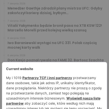
7 sierpnia 2026
Menedżer Gaethje zdradził plany mistrza UFC: Gdyby
zakończył karierę dzisiaj, byłbym…
7 sierpnia 2026
Vitalii Yakymenko będzie bronił pasa na XTB KSW 122!
Marcello Morelli przed kolejną wielką szansą
6 sierpnia 2026
Iwo Baraniewski wystąpi na UFC 331. Polak częścią
mocnej karty walk
6 sierpnia 2026
Don Kasjo poznał rywala na FAME 32. Bartosz Szachta
przeciwnikiem Króla
6 sierpnia 2026
Niepokonany Włodarczyk zawalczy o ranking! Na XTB
KSW 122 zmierzy się z Paivą
5 sierpnia 2026
Mateusz DON DIEGO Kubiszyn o rywalu na GROMDA 26.
Kibice typują trzy nazwiska