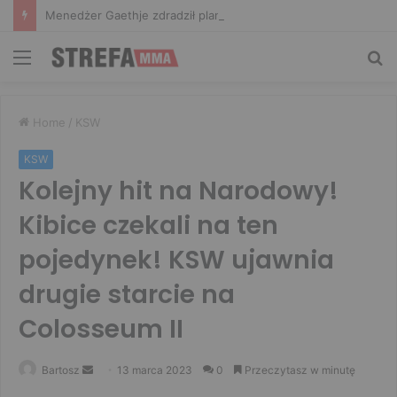
Menedżer Gaethje zdradził plany mistrza UFC: Gdyby zakończył karierę dzisiaj, byłbym…
Menu
Sz
Home
/
KSW
KSW
Kolejny hit na Narodowy!
Kibice czekali na ten
pojedynek! KSW ujawnia
drugie starcie na
Colosseum II
Send
Bartosz
13 marca 2023
0
Przeczytasz w minutę
an