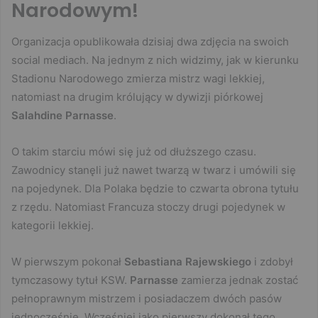
Narodowym!
Organizacja opublikowała dzisiaj dwa zdjęcia na swoich
social mediach. Na jednym z nich widzimy, jak w kierunku
Stadionu Narodowego zmierza mistrz wagi lekkiej,
natomiast na drugim królujący w dywizji piórkowej
Salahdine Parnasse
.
O takim starciu mówi się już od dłuższego czasu.
Zawodnicy stanęli już nawet twarzą w twarz i umówili się
na pojedynek. Dla Polaka będzie to czwarta obrona tytułu
z rzędu. Natomiast Francuza stoczy drugi pojedynek w
kategorii lekkiej.
W pierwszym pokonał
Sebastiana Rajewskiego
i zdobył
tymczasowy tytuł KSW.
Parnasse
zamierza jednak zostać
pełnoprawnym mistrzem i posiadaczem dwóch pasów
jednocześnie. Wcześniej jako pierwszy dokonał tego