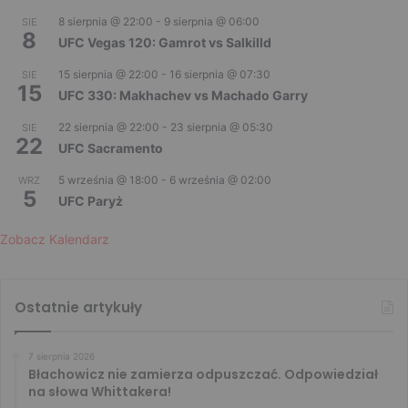
8 sierpnia @ 22:00
-
9 sierpnia @ 06:00
SIE
8
UFC Vegas 120: Gamrot vs Salkilld
15 sierpnia @ 22:00
-
16 sierpnia @ 07:30
SIE
15
UFC 330: Makhachev vs Machado Garry
22 sierpnia @ 22:00
-
23 sierpnia @ 05:30
SIE
22
UFC Sacramento
5 września @ 18:00
-
6 września @ 02:00
WRZ
5
UFC Paryż
Zobacz Kalendarz
Ostatnie artykuły
7 sierpnia 2026
Błachowicz nie zamierza odpuszczać. Odpowiedział
na słowa Whittakera!