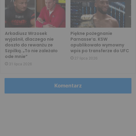
Arkadiusz Wrzosek
Piękne pożegnanie
wyjaśnił, dlaczego nie
Parnasse’a. KSW
doszło do rewanżu ze
opublikowało wymowny
Szpilką. „To nie zależało
wpis po transferze do UFC
ode mnie”
27 lipca 2026
31 lipca 2026
Komentarz