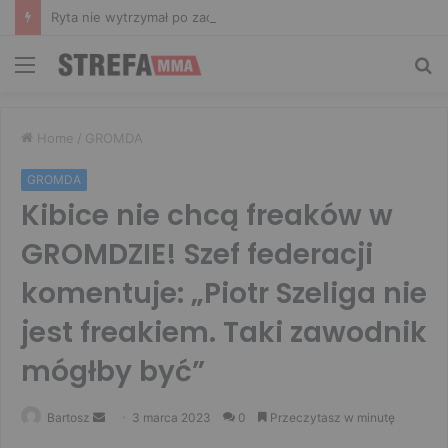
Ryta nie wytrzymał po zachowaniu Murańskiego. Mocne słowa Żołnierza
Menu
Sz
Home
/
GROMDA
GROMDA
Kibice nie chcą freaków w
GROMDZIE! Szef federacji
komentuje: „Piotr Szeliga nie
jest freakiem. Taki zawodnik
mógłby być”
Send
Bartosz
3 marca 2023
0
Przeczytasz w minutę
an