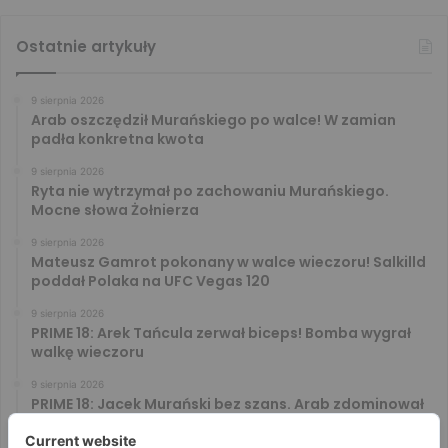
Ostatnie artykuły
9 sierpnia 2026
Arab oszczędził Murańskiego po walce! W zamian
padła konkretna kwota
9 sierpnia 2026
Ryta nie wytrzymał po zachowaniu Murańskiego.
Mocne słowa Żołnierza
9 sierpnia 2026
Mateusz Gamrot pokonany w walce wieczoru! Salkilld
poddał Polaka na UFC Vegas 120
9 sierpnia 2026
PRIME 18: Arek Tańcula zerwał biceps! Bomba wygrał
walkę wieczoru
9 sierpnia 2026
PRIME 18: Jacek Murański bez szans. Arab zdominował
leciwego rywala