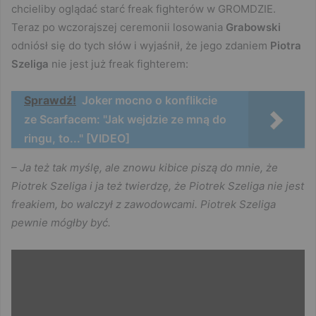
chcieliby oglądać starć freak fighterów w GROMDZIE.
Teraz po wczorajszej ceremonii losowania
Grabowski
odniósł się do tych słów i wyjaśnił, że jego zdaniem
Piotra
Szeliga
nie jest już freak fighterem:
Sprawdź!
Joker mocno o konflikcie
ze Scarfacem: "Jak wejdzie ze mną do
ringu, to..." [VIDEO]
– Ja też tak myślę, ale znowu kibice piszą do mnie, że
Piotrek Szeliga i ja też twierdzę, że Piotrek Szeliga nie jest
freakiem, bo walczył z zawodowcami. Piotrek Szeliga
pewnie mógłby być.