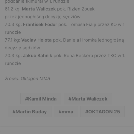
poddanie (kimura) w 1. rundzie
61.2 kg:
Marta Waliczek
pok. Rizlen Zouak
przez jednogłośną decyzję sędziów
70.3 kg:
Frantisek Fodor
pok. Tomasa Fialę przez KO w 1.
rundzie
77.1 kg:
Vaclav Holota
pok. Daniela Hromka jednogłośną
decyzję sędziów
70.3 kg:
Jakub Bahnik
pok. Rona Beckera przez TKO w 1.
rundzie
źródło: Oktagon MMA
Kamil Minda
Marta Waliczek
Martin Buday
mma
OKTAGON 25