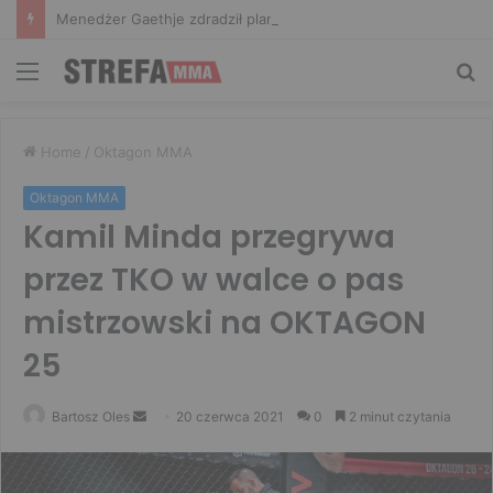
Menedżer Gaethje zdradził plany mistrza UFC: Gdyby zakończył karierę dzisiaj, byłbym…
Menu
Sz
Home
/
Oktagon MMA
Oktagon MMA
Kamil Minda przegrywa
przez TKO w walce o pas
mistrzowski na OKTAGON
25
Bartosz Oles
S
20 czerwca 2021
0
2 minut czytania
e
n