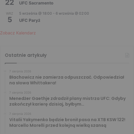
22
UFC Sacramento
5 września @ 18:00
-
6 września @ 02:00
WRZ
5
UFC Paryż
Zobacz Kalendarz
Ostatnie artykuły
7 sierpnia 2026
Błachowicz nie zamierza odpuszczać. Odpowiedział
na słowa Whittakera!
7 sierpnia 2026
Menedżer Gaethje zdradził plany mistrza UFC: Gdyby
zakończył karierę dzisiaj, byłbym…
7 sierpnia 2026
Vitalii Yakymenko będzie bronił pasa na XTB KSW 122!
Marcello Morelli przed kolejną wielką szansą