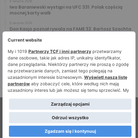
6 sierpnia 2026
Iwo Baraniewski wystąpi na UFC 331. Polak częścią
mocnej karty walk
6 sierpnia 2026
Don Kasjo poznał rywala na FAME 32. Bartosz Szachta
przeciwnikiem Króla
6 sierpnia 2026
Niepokonany Włodarczyk zawalczy o ranking! Na XTB
KSW 122 zmierzy się z Paivą
5 sierpnia 2026
Mateusz DON DIEGO Kubiszyn o rywalu na GROMDA 26.
Kibice typują trzy nazwiska
© Strefamma.pl 2026, Wszelkie prawa zastrzeżone |
Home
Redakcja
Kontakt
Facebook
YouTube
RSS