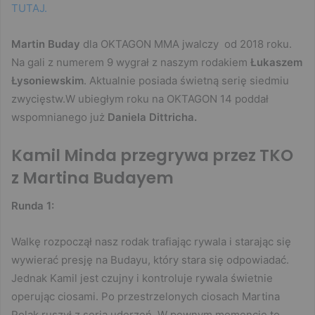
TUTAJ.
Martin Buday
dla OKTAGON MMA jwalczy od 2018 roku.
Na gali z numerem 9 wygrał z naszym rodakiem
Łukaszem
Łysoniewskim
. Aktualnie posiada świetną serię siedmiu
zwycięstw.W ubiegłym roku na OKTAGON 14 poddał
wspomnianego już
Daniela Dittricha.
Kamil Minda przegrywa przez TKO
z Martina Budayem
Runda 1:
Walkę rozpoczął nasz rodak trafiając rywala i starając się
wywierać presję na Budayu, który stara się odpowiadać.
Jednak Kamil jest czujny i kontroluje rywala świetnie
operując ciosami. Po przestrzelonych ciosach Martina
Polak ruszył z serią uderzeń. W pewnym momencie to