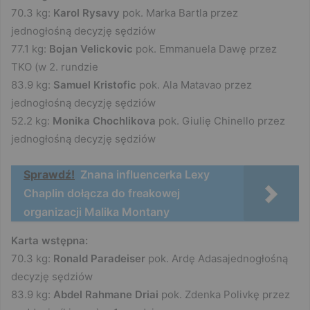
70.3 kg:
Karol Rysavy
pok. Marka Bartla przez
jednogłośną decyzję sędziów
77.1 kg:
Bojan Velickovic
pok. Emmanuela Dawę przez
TKO (w 2. rundzie
83.9 kg:
Samuel Kristofic
pok. Ala Matavao przez
jednogłośną decyzję sędziów
52.2 kg:
Monika Chochlikova
pok. Giulię Chinello przez
jednogłośną decyzję sędziów
Sprawdź!
Znana influencerka Lexy
Chaplin dołącza do freakowej
organizacji Malika Montany
Karta wstępna:
70.3 kg:
Ronald Paradeiser
pok. Ardę Adasajednogłośną
decyzję sędziów
83.9 kg:
Abdel Rahmane Driai
pok. Zdenka Polivkę przez