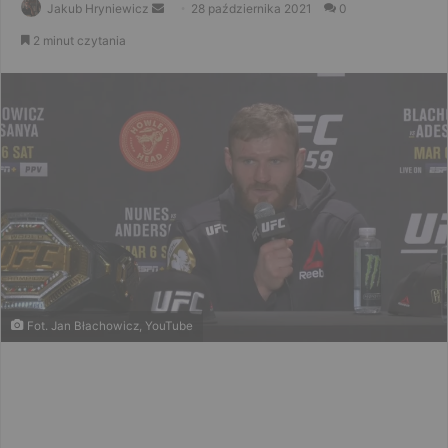
Send
Jakub Hryniewicz
28 października 2021
0
an
2 minut czytania
email
Fot. Jan Błachowicz, YouTube