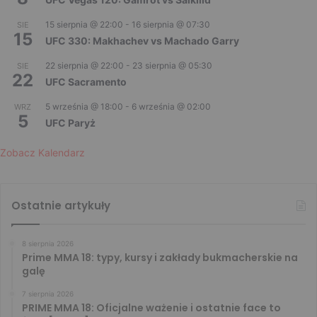
15 sierpnia @ 22:00
-
16 sierpnia @ 07:30
SIE
15
UFC 330: Makhachev vs Machado Garry
22 sierpnia @ 22:00
-
23 sierpnia @ 05:30
SIE
22
UFC Sacramento
5 września @ 18:00
-
6 września @ 02:00
WRZ
5
UFC Paryż
Zobacz Kalendarz
Ostatnie artykuły
8 sierpnia 2026
Prime MMA 18: typy, kursy i zakłady bukmacherskie na
galę
7 sierpnia 2026
PRIME MMA 18: Oficjalne ważenie i ostatnie face to