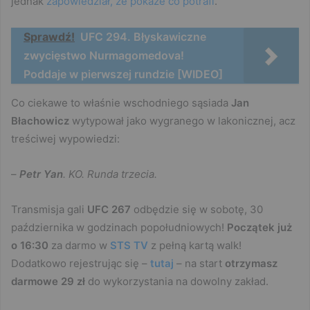
jednak
zapowiedział, że pokaże co potrafi
.
Sprawdź!
UFC 294. Błyskawiczne
zwycięstwo Nurmagomedova!
Poddaje w pierwszej rundzie [WIDEO]
Co ciekawe to właśnie wschodniego sąsiada
Jan
Błachowicz
wytypował jako wygranego w lakonicznej, acz
treściwej wypowiedzi:
–
Petr Yan
. KO. Runda trzecia.
Transmisja gali
UFC 267
odbędzie się w sobotę, 30
października w godzinach popołudniowych!
Początek już
o 16:30
za darmo w
STS TV
z pełną kartą walk!
Dodatkowo rejestrując się –
tutaj
– na start
otrzymasz
darmowe 29 zł
do wykorzystania na dowolny zakład.