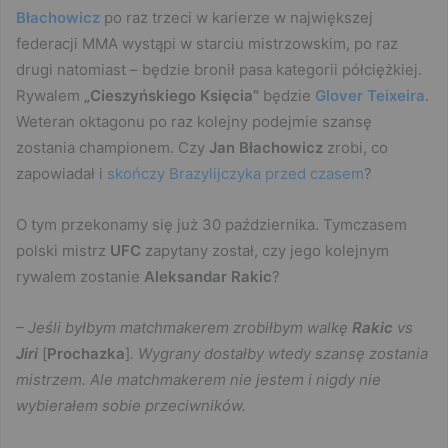
Błachowicz
po raz trzeci w karierze w największej
federacji MMA wystąpi w starciu mistrzowskim, po raz
drugi natomiast – będzie bronił pasa kategorii półciężkiej.
Rywalem
„Cieszyńskiego Księcia”
będzie
Glover Teixeira
.
Weteran oktagonu po raz kolejny podejmie szansę
zostania championem. Czy
Jan Błachowicz
zrobi, co
zapowiadał i
skończy Brazylijczyka przed czasem
?
O tym przekonamy się już 30 października. Tymczasem
polski mistrz
UFC
zapytany został, czy jego kolejnym
rywalem zostanie
Aleksandar Rakic
?
– Jeśli byłbym matchmakerem zrobiłbym walkę
Rakic
vs
Jiri
[
Prochazka
]
. Wygrany dostałby wtedy szansę zostania
mistrzem. Ale matchmakerem nie jestem i nigdy nie
wybierałem sobie przeciwników.