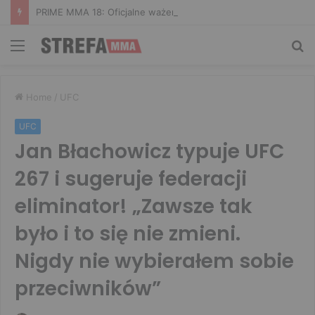
PRIME MMA 18: Oficjalne ważenie i ostatnie face to face [VIDEO]
Menu
Sz
Home
/
UFC
UFC
Jan Błachowicz typuje UFC
267 i sugeruje federacji
eliminator! „Zawsze tak
było i to się nie zmieni.
Nigdy nie wybierałem sobie
przeciwników”