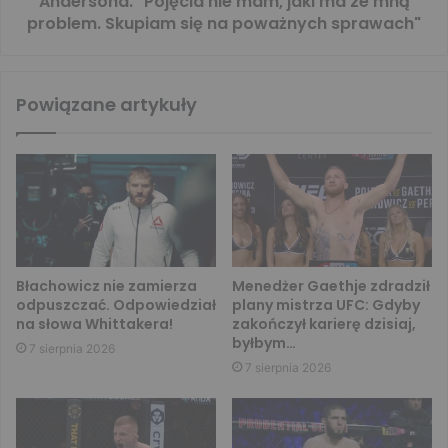
Andersona. "Pojęcia nie mam, jaki ma ze mną
problem. Skupiam się na poważnych sprawach"
Powiązane artykuły
Błachowicz nie zamierza
Menedżer Gaethje zdradził
odpuszczać. Odpowiedział
plany mistrza UFC: Gdyby
na słowa Whittakera!
zakończył karierę dzisiaj,
byłbym…
7 sierpnia 2026
7 sierpnia 2026