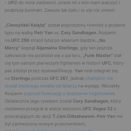
–
UFC
do mnie zadzwoni, powie mi z kim mam walczyć i
podpiszę kontrakt. Zawsze tak było i to się nie zmieni.
„Cieszyński Książę”
został poproszony również o podanie
typu na walkę
Petr Yan
vs.
Cory Sandhagen
. Rosjanin
na
UFC 259
stracił tytuł po własnym błędzie.
„No
Mercy”
kopnął
Aljamaina Sterlinga
, gdy ten jeszcze
całkowicie nie podniósł się z parteru.
„Funk Master”
stał
się tym samym pierwszym fighterem w historii
UFC
, który
pas zdobył przez dyskwalifikację.
Yan
miał odegrać się
na
Sterlingu
podczas
UFC 267
, jednak
champion nie
dostał zielonego światła od lekarzy
na występ. Wściekły
Rosjanin
poprosił federację o dosłownie kogokolwiek
.
Ostatecznie jego rywalem został
Cory Sandhagen
, który
niedawno przegrał w walce wieczoru
UFC Vegas 32
z
powracającym do akcji
T.J.’em Dillashawem
.
Petr Yan
nie
był zachwycony nowym przeciwnikiem,