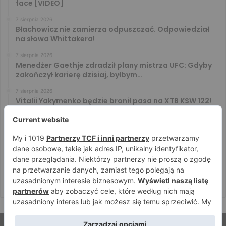
face [VIDEO]
7 sierpnia 2026
Błachowicz nie zamierza odpuszczać. Odpowiedział
na słowa Whittakera!
7 sierpnia 2026
Menedżer Gaethje zdradził plany mistrza UFC: Gdyby
zakończył karierę dzisiaj, byłbym…
7 sierpnia 2026
Vitalii Yakymenko będzie bronił pasa na XTB KSW 122!
Marcello Morelli przed kolejną wielką szansą
6 sierpnia 2026
Iwo Baraniewski wystąpi na UFC 331. Polak częścią
mocnej karty walk
6 sierpnia 2026
Don Kasjo poznał rywala na FAME 32. Bartosz Szachta
przeciwnikiem Króla