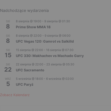
Nadchodzące wydarzenia
8 sierpnia @ 19:00
-
9 sierpnia @ 01:30
SIE
8
Prime Show MMA 18
8 sierpnia @ 22:00
-
9 sierpnia @ 06:00
SIE
8
UFC Vegas 120: Gamrot vs Salkilld
15 sierpnia @ 22:00
-
16 sierpnia @ 07:30
SIE
15
UFC 330: Makhachev vs Machado Garry
22 sierpnia @ 22:00
-
23 sierpnia @ 05:30
SIE
22
UFC Sacramento
5 września @ 18:00
-
6 września @ 02:00
WRZ
5
UFC Paryż
Zobacz Kalendarz