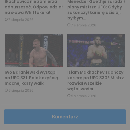
Błachowicz nie zamierza
Menedżer Gaethje zdradził
odpuszczać. Odpowiedział
plany mistrza UFC: Gdyby
na słowa Whittakera!
zakończył karierę dzisiaj,
byłbym…
7 sierpnia 2026
7 sierpnia 2026
Iwo Baraniewski wystąpi
Islam Makhachev zaończy
na UFC 331. Polak częścią
karierę po UFC 330? Mistrz
mocnej karty walk
rozwiał wszelkie
wątpliwości
6 sierpnia 2026
5 sierpnia 2026
Komentarz