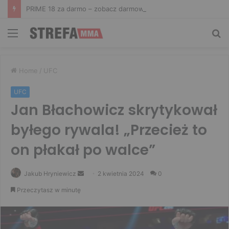
PRIME 18 za darmo – zobacz darmowe walki na żywo! Aż trzy starcia dostępne za free
Menu
Sz
Home
/
UFC
UFC
Jan Błachowicz skrytykował
byłego rywala! „Przecież to
on płakał po walce”
Send
Jakub Hryniewicz
2 kwietnia 2024
0
an
Przeczytasz w minutę
email