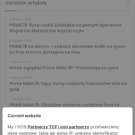
Ostatnie artykuły
8 sierpnia 2026
PRIME 18: Ryta rozbił Jóźwiaka na pełnym dystansie.
Wsparcie Murana nie wystarczyło
8 sierpnia 2026
PRIME 18 za darmo – zobacz darmowe walki na żywo!
Aż trzy starcia dostępne za free
8 sierpnia 2026
Gdzie oglądać Prime MMA 18? Transmisja na żywo
8 sierpnia 2026
Prime MMA 18: typy, kursy i zakłady bukmacherskie na
galę
7 sierpnia 2026
PRIME MMA 18: Oficjalne ważenie i ostatnie face to
face [VIDEO]
7 sierpnia 2026
Błachowicz nie zamierza odpuszczać. Odpowiedział
na słowa Whittakera!