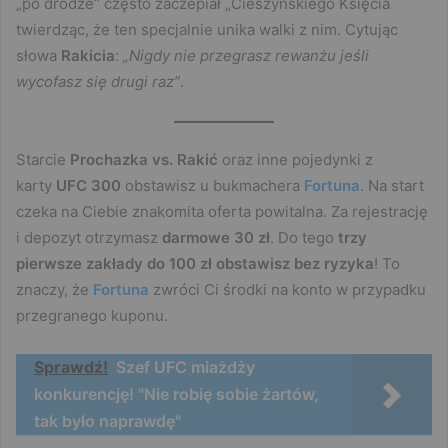
„po drodze” często zaczepiał „Cieszyńskiego Księcia
twierdząc, że ten specjalnie unika walki z nim. Cytując
słowa
Rakicia
:
„Nigdy nie przegrasz rewanżu jeśli
wycofasz się drugi raz”
.
Starcie
Prochazka vs. Rakić
oraz inne pojedynki z
karty
UFC 300
obstawisz u bukmachera
Fortuna
. Na start
czeka na Ciebie znakomita oferta powitalna. Za rejestrację
i depozyt otrzymasz
darmowe 30 zł
. Do tego
trzy
pierwsze zakłady do 100 zł obstawisz bez ryzyka
! To
znaczy, że
Fortuna
zwróci Ci środki na konto w przypadku
przegranego kuponu.
Sprawdź!
Szef UFC miażdży
konkurencję! "Nie robię sobie żartów,
tak było naprawdę"