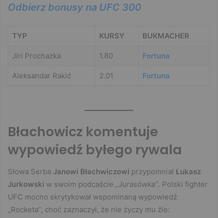
Odbierz bonusy na UFC 300
TYP
KURSY
BUKMACHER
Jiri Prochazka
1.80
Fortuna
Aleksandar Rakić
2.01
Fortuna
Błachowicz komentuje
wypowiedź byłego rywala
Słowa Serba
Janowi Błachwiczowi
przypomniał
Łukasz
Jurkowski
w swoim podcaście
„Jurasówka”
. Polski fighter
UFC mocno skrytykował wspominaną wypowiedź
„Rocketa”, choć zaznaczył, że nie życzy mu źle: