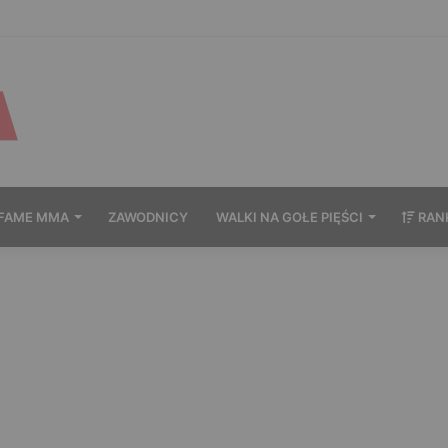
wytrzymał po zachowaniu Murańskiego. Mocne słowa Żołnierza
FAME MMA
ZAWODNICY
WALKI NA GOŁE PIĘŚCI
RAN