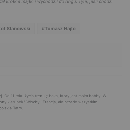
 krótkie majtki i wychodził do ringu. Tyle, jeśli chodzi
tof Stanowski
Tomasz Hajto
ej. Od 11 roku życia trenuję boks, który jest moim hobby. W
ony kierunek? Włochy i Francja, ale przede wszystkim
olskie Tatry.