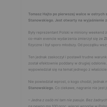
Tomasz Hajto po pierwszej walce w ostrych 
Stanowskiego. Jest otwarty na wyjaśnienie z 
Były reprezentant Polski w miniony weekend z
co-main evencie wydarzenia zmierzył się ze
Z
fizyczne i był sporo młodszy. Od początku wsz
Ten jednak zaskoczył i postawił trudne warunk
został efektownie poddany w drugiej odsłonie. 
wypowiedział się na temat jednego z właścici
Nie powiedział wprost, o kogo chodzi, jednak n
Stanowskiego
. Co ciekawe, nagranie nie jest
– Jedna z osób mi tam nie pasuje. Bez żadnych
na pewno ma 100 proc. więcej wrogów w Polsce n