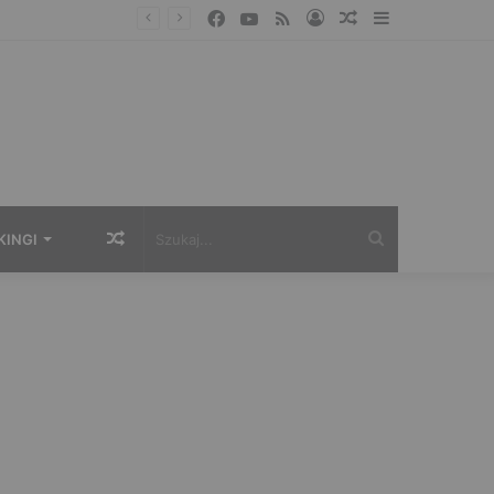
Facebook
YouTube
RSS
Zaloguj
Losowy
Sidebar
artykuł
Losowy
Szukaj...
KINGI
artykuł