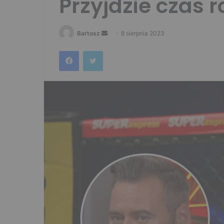
Przyjdzie czas r
Send
Bartosz
8 sierpnia 2023
an
Facebook
Twitter
email