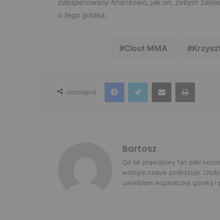
zdesperowany finansowo, jak on, żebym zakładał
o tego golasa.
Clout MMA
Krzysz
Facebook
Twitter
Udostępnij przez e-mail
Drukuj
Udostępnij
Bartosz
Od lat prawdziwy fan piłki nożn
wolnym czasie podróżuje. Ulubi
uwielbiam wspinaczkę górską i p