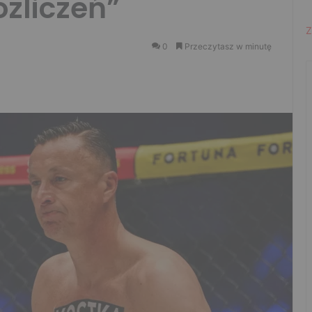
ozliczeń”
Z
0
Przeczytasz w minutę