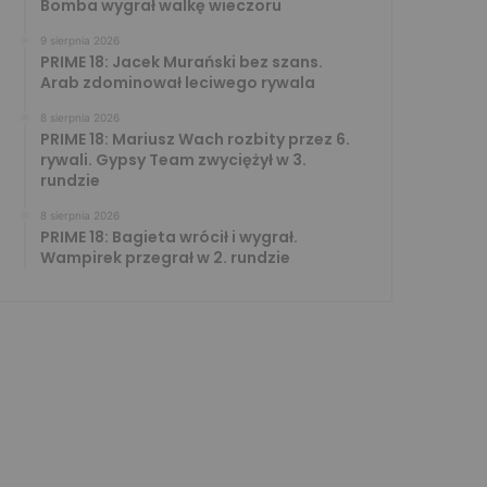
Bomba wygrał walkę wieczoru
9 sierpnia 2026
PRIME 18: Jacek Murański bez szans.
Arab zdominował leciwego rywala
8 sierpnia 2026
PRIME 18: Mariusz Wach rozbity przez 6.
rywali. Gypsy Team zwyciężył w 3.
rundzie
8 sierpnia 2026
PRIME 18: Bagieta wrócił i wygrał.
Wampirek przegrał w 2. rundzie