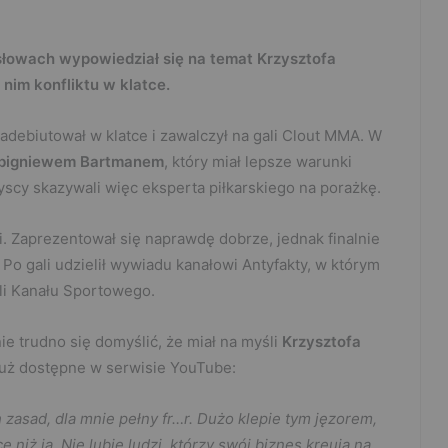
słowach wypowiedział się na temat Krzysztofa
nim konfliktu w klatce.
adebiutował w klatce i zawalczył na gali Clout MMA. W
bigniewem Bartmanem
, który miał lepsze warunki
yscy skazywali więc eksperta piłkarskiego na porażkę.
i. Zaprezentował się naprawdę dobrze, jednak finalnie
Po gali udzielił wywiadu kanałowi Antyfakty, w którym
eli Kanału Sportowego.
ie trudno się domyślić, że miał na myśli
Krzysztofa
 już dostępne w serwisie YouTube:
 zasad, dla mnie pełny fr…r. Dużo klepie tym jęzorem,
iż ja. Nie lubię ludzi, którzy swój biznes kreują na