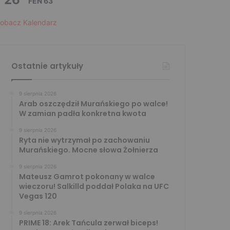
FEN 63
obacz Kalendarz
Ostatnie artykuły
9 sierpnia 2026
Arab oszczędził Murańskiego po walce!
W zamian padła konkretna kwota
9 sierpnia 2026
Ryta nie wytrzymał po zachowaniu
Murańskiego. Mocne słowa Żołnierza
9 sierpnia 2026
Mateusz Gamrot pokonany w walce
wieczoru! Salkilld poddał Polaka na UFC
Vegas 120
9 sierpnia 2026
PRIME 18: Arek Tańcula zerwał biceps!