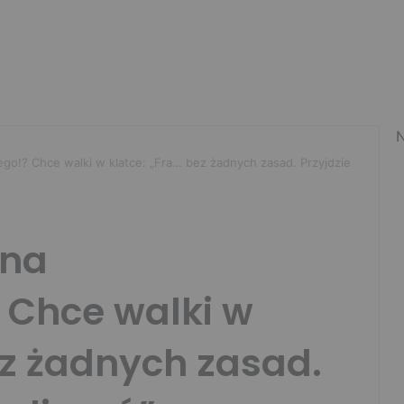
N
go!? Chce walki w klatce: „Fra… bez żadnych zasad. Przyjdzie
 na
 Chce walki w
ez żadnych zasad.