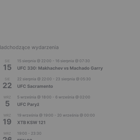
adchodzące wydarzenia
15 sierpnia @ 22:00
-
16 sierpnia @ 07:30
SIE
15
UFC 330: Makhachev vs Machado Garry
22 sierpnia @ 22:00
-
23 sierpnia @ 05:30
SIE
22
UFC Sacramento
5 września @ 18:00
-
6 września @ 02:00
WRZ
5
UFC Paryż
19 września @ 19:00
-
20 września @ 00:00
WRZ
19
XTB KSW 121
19:00
-
23:30
WRZ
26