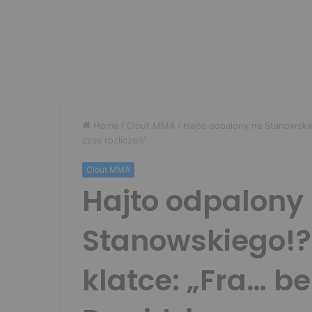
Home
/
Clout MMA
/
Hajto odpalony na Stanowskie
czas rozliczeń”
Clout MMA
Hajto odpalony
Stanowskiego!?
klatce: „Fra… b