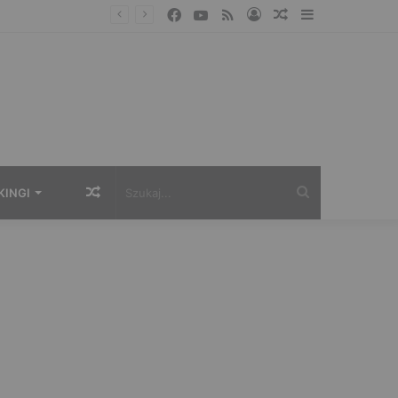
Facebook
YouTube
RSS
Zaloguj
Losowy
Sidebar
artykuł
Losowy
Szukaj...
KINGI
artykuł