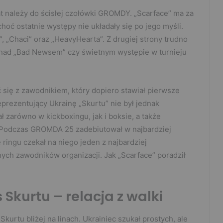
 należy do ścisłej czołówki GROMDY. „Scarface” ma za
oć ostatnie występy nie układały się po jego myśli.
 „Chaci” oraz „HeavyHearta”. Z drugiej strony trudno
nad „Bad Newsem” czy świetnym występie w turnieju
się z zawodnikiem, który dopiero stawiał pierwsze
prezentujący Ukrainę „Skurtu” nie był jednak
 zarówno w kickboxingu, jak i boksie, a także
. Podczas GROMDA 25 zadebiutował w najbardziej
e ringu czekał na niego jeden z najbardziej
ych zawodników organizacji. Jak „Scarface” poradził
Skurtu – relacja z walki
kurtu bliżej na linach. Ukrainiec szukał prostych, ale