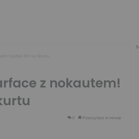
N
em! Ciężkie KO na Skurtu
rface z nokautem!
kurtu
0
Przeczytasz w minutę