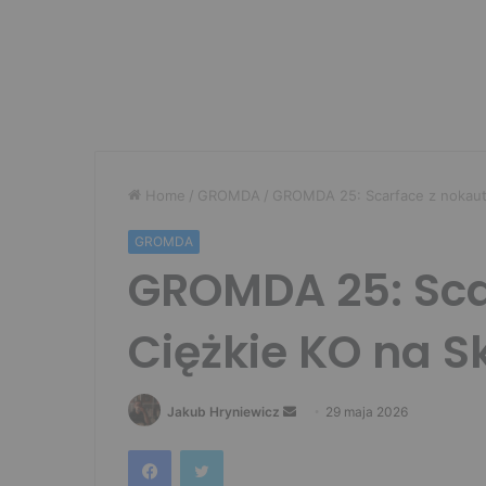
Home
/
GROMDA
/
GROMDA 25: Scarface z nokaut
GROMDA
GROMDA 25: Sca
Ciężkie KO na S
Send
Jakub Hryniewicz
29 maja 2026
an
Facebook
Twitter
email