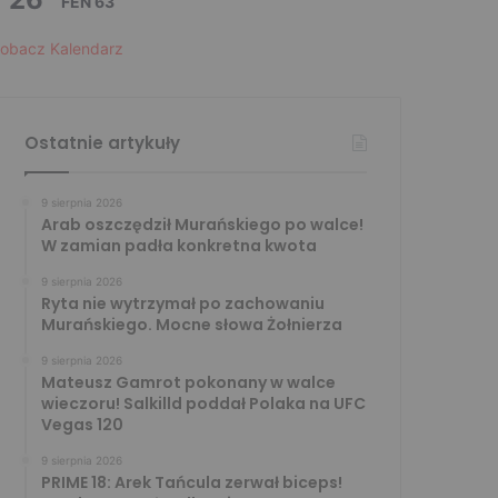
FEN 63
obacz Kalendarz
Ostatnie artykuły
9 sierpnia 2026
Arab oszczędził Murańskiego po walce!
W zamian padła konkretna kwota
9 sierpnia 2026
Ryta nie wytrzymał po zachowaniu
Murańskiego. Mocne słowa Żołnierza
9 sierpnia 2026
Mateusz Gamrot pokonany w walce
wieczoru! Salkilld poddał Polaka na UFC
Vegas 120
9 sierpnia 2026
PRIME 18: Arek Tańcula zerwał biceps!