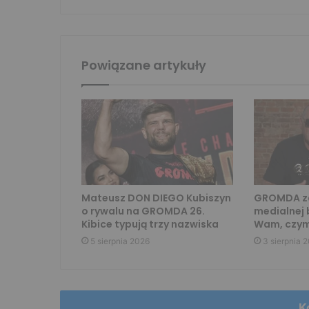
Powiązane artykuły
Mateusz DON DIEGO Kubiszyn
GROMDA za
o rywalu na GROMDA 26.
medialnej 
Kibice typują trzy nazwiska
Wam, czym
5 sierpnia 2026
3 sierpnia 
K