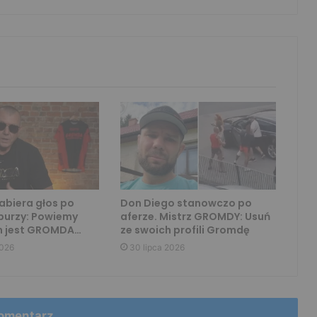
biera głos po
Don Diego stanowczo po
burzy: Powiemy
aferze. Mistrz GROMDY: Usuń
 jest GROMDA…
ze swoich profili Gromdę
2026
30 lipca 2026
omentarz