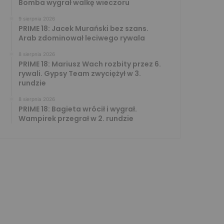
Bomba wygrał walkę wieczoru
9 sierpnia 2026
PRIME 18: Jacek Murański bez szans.
Arab zdominował leciwego rywala
8 sierpnia 2026
PRIME 18: Mariusz Wach rozbity przez 6.
rywali. Gypsy Team zwyciężył w 3.
rundzie
8 sierpnia 2026
PRIME 18: Bagieta wrócił i wygrał.
Wampirek przegrał w 2. rundzie