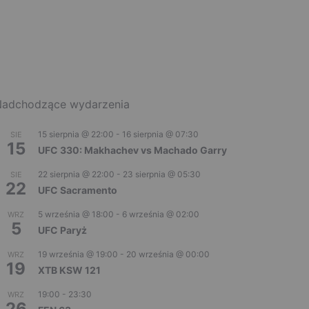
adchodzące wydarzenia
15 sierpnia @ 22:00
-
16 sierpnia @ 07:30
SIE
15
UFC 330: Makhachev vs Machado Garry
22 sierpnia @ 22:00
-
23 sierpnia @ 05:30
SIE
22
UFC Sacramento
5 września @ 18:00
-
6 września @ 02:00
WRZ
5
UFC Paryż
19 września @ 19:00
-
20 września @ 00:00
WRZ
19
XTB KSW 121
19:00
-
23:30
WRZ
26