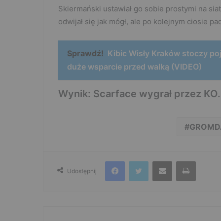
Skiermański ustawiał go sobie prostymi na siat
odwijał się jak mógł, ale po kolejnym ciosie padł
Sprawdź!
Kibic Wisły Kraków stoczy p
duże wsparcie przed walką (VIDEO)
Wynik: Scarface wygrał przez KO.
GROMD
Facebook
Twitter
Udostępnij przez e-mail
Drukuj
Udostępnij