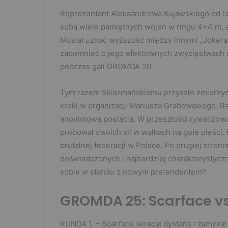
Reprezentant Aleksandrowa Kujawskiego od lat
sobą wiele pamiętnych wojen w ringu 4×4 m, ch
Musiał uznać wyższość między innymi „Jokera”,
zapomnieć o jego efektownych zwycięstwach 
podczas gali GROMDA 20.
Tym razem Skiermańskiemu przyszło zmierzyć 
kroki w organizacji Mariusza Grabowskiego. Re
anonimową postacią. W przeszłości rywalizował
próbował swoich sił w walkach na gołe pięści
brutalnej federacji w Polsce. Po drugiej stroni
doświadczonych i najbardziej charakterystyczn
sobie w starciu z nowym pretendentem?
GROMDA 25: Scarface vs 
RUNDA 1. – Scarface skracał dystans i zamykał S