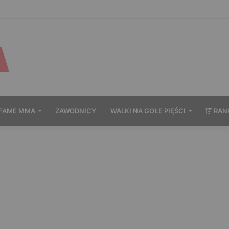
wytrzymał po zachowaniu Murańskiego. Mocne słowa Żołnierza
FAME MMA
ZAWODNICY
WALKI NA GOŁE PIĘŚCI
RAN