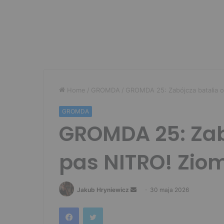
Home
/
GROMDA
/
GROMDA 25: Zabójcza batalia o
GROMDA
GROMDA 25: Zab
pas NITRO! Zio
Send
Jakub Hryniewicz
30 maja 2026
an
Facebook
Twitter
email