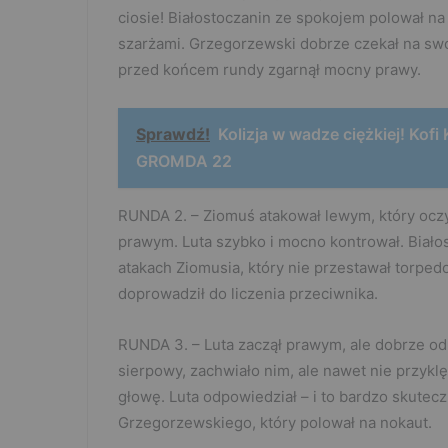
ciosie! Białostoczanin ze spokojem polował n
szarżami. Grzegorzewski dobrze czekał na swoj
przed końcem rundy zgarnął mocny prawy.
Sprawdź!
Kolizja w wadze ciężkiej! Kof
GROMDA 22
RUNDA 2. – Ziomuś atakował lewym, który oczy
prawym. Luta szybko i mocno kontrował. Białos
atakach Ziomusia, który nie przestawał torpedo
doprowadził do liczenia przeciwnika.
RUNDA 3. – Luta zaczął prawym, ale dobrze od
sierpowy, zachwiało nim, ale nawet nie przyklęk
głowę. Luta odpowiedział – i to bardzo skutec
Grzegorzewskiego, który polował na nokaut.