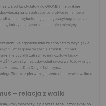
ę, że wśród kandydatów do GROMDY nie brakuje
dpowiedzią na ich potrzeby było utworzenie nowej
edł czas na wyłonienie jej inauguracyjnego mistrza.
dnicy, którzy na przestrzeni ostatnich miesięcy
rezentant Białegostoku miał za sobą cztery zwycięskie
nych. Szczególne wrażenie zrobił triumf nad
ej nie potrafili zatrzymać inni czołowi bijocy
ZIOMUŚ”, który również udowodnił swoją wartość w ringu
ć Mateusza „Don Diego” Kubiszyna.
olega Ziomka z pierwszego rzędu obserwował walkę o
uś – relacja z walki
sia, który wyskoczył z pierwszą serią i przyklęknął po