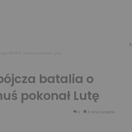
N
 pas NITRO! Ziomuś pokonał Lutę
ójcza batalia o
muś pokonał Lutę
0
3 minut czytania