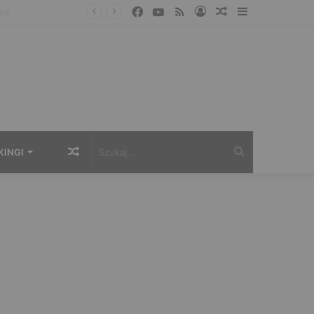
Facebook
YouTube
RSS
Zaloguj
Losowy
Sidebar
artykuł
Losowy
Szukaj...
KINGI
artykuł