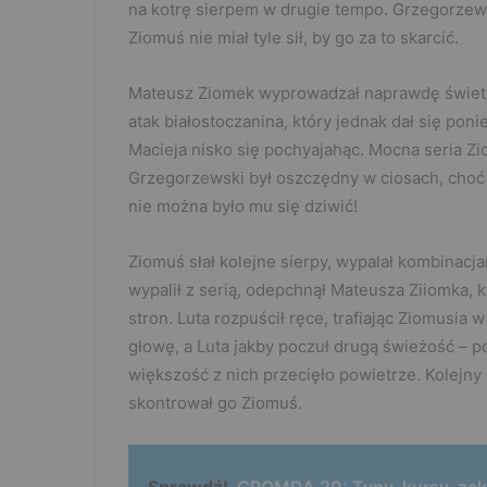
na kotrę sierpem w drugie tempo. Grzegorzews
Ziomuś nie miał tyle sił, by go za to skarcić.
Mateusz Ziomek wyprowadzał naprawdę świetne
atak białostoczanina, który jednak dał się po
Macieja nisko się pochyajahąc. Mocna seria Zi
Grzegorzewski był oszczędny w ciosach, choć
nie można było mu się dziwić!
Ziomuś słał kolejne sierpy, wypalał kombinac
wypalił z serią, odepchnął Mateusza Ziiomka, k
stron. Luta rozpuścił ręce, trafiając Ziomusia 
głowę, a Luta jakby poczuł drugą świeżość – p
większość z nich przecięło powietrze. Kolejny
skontrował go Ziomuś.
Sprawdź!
GROMDA 20: Typy, kursy, zak