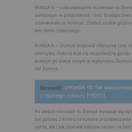
RUNDA 4. – Luta statecznie oczekiwał na Ziomu
sierpowym w półdystansie, choć Grzegorzewsk
odskakiwała po kontrze. Ziomuś szukał groźnyc
bez limitu czasowego.
RUNDA 5. – Ziomuś stopował ofensywę Luty. B
ofensywy. Dobrze krył się za podwójną gardą,
prawym po kiwce lewym w wykonaniu Ziomusia.
był Ziomuś.
Sprawdź!
GROMDA 13: Tak walczy nowy
z ciężkiego nokautu [VIDEO]
Po dwóch minutach to Ziomuś wydawał się być
był gotowy z kontrą na kolejne przyspieszenie
gardą, ale i tak oberwał kilkoma razami na żebr