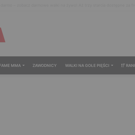
ać Prime MMA 18? Transmisja na żywo
FAME MMA
ZAWODNICY
WALKI NA GOŁE PIĘŚCI
RAN