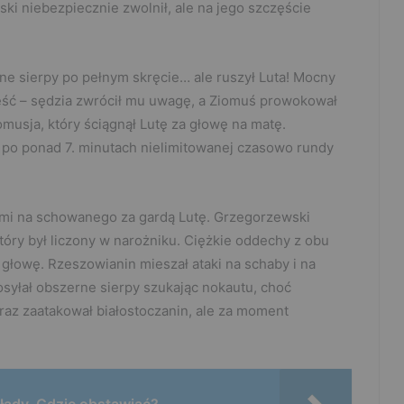
ki niebezpiecznie zwolnił, ale na jego szczęście
 sierpy po pełnym skręcie… ale ruszył Luta! Mocny
nieść – sędzia zwrócił mu uwagę, a Ziomuś prowokował
omusja, który ściągnął Lutę za głowę na matę.
 po ponad 7. minutach nielimitowanej czasowo rundy
jami na schowanego za gardą Lutę. Grzegorzewski
tóry był liczony w narożniku. Ciężkie oddechy z obu
w głowę. Rzeszowianin mieszał ataki na schaby i na
osyłał obszerne sierpy szukając nokautu, choć
 raz zaatakował białostoczanin, ale za moment
łady. Gdzie obstawiać?