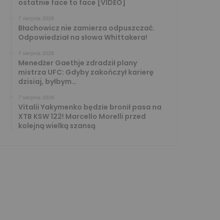
ostatnie face to face [VIDEO]
7 sierpnia 2026
Błachowicz nie zamierza odpuszczać.
Odpowiedział na słowa Whittakera!
7 sierpnia 2026
Menedżer Gaethje zdradził plany
mistrza UFC: Gdyby zakończył karierę
dzisiaj, byłbym…
7 sierpnia 2026
Vitalii Yakymenko będzie bronił pasa na
XTB KSW 122! Marcello Morelli przed
kolejną wielką szansą