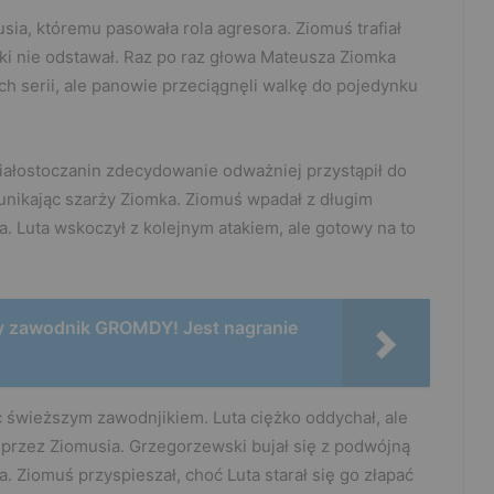
sia, któremu pasowała rola agresora. Ziomuś trafiał
i nie odstawał. Raz po raz głowa Mateusza Ziomka
h serii, ale panowie przeciągnęli walkę do pojedynku
iałostoczanin zdecydowanie odważniej przystąpił do
 unikając szarży Ziomka. Ziomuś wpadał z długim
 Luta wskoczył z kolejnym atakiem, ale gotowy na to
 zawodnik GROMDY! Jest nagranie
 świeższym zawodnjikiem. Luta ciężko oddychał, ale
 przez Ziomusia. Grzegorzewski bujał się z podwójną
a. Ziomuś przyspieszał, choć Luta starał się go złapać