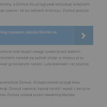
a kontrę, a Ziomuś mu przygrywał wchodząc kolejnymi
e szanse i bil po żebrach w klinczu. Ziomuś jeszcze
i King rywalem Jakuba Słomki na
wiście miał skupić uwagę rywala przed atakiem
toczanin narażał się jednak stojąc w miejscu przy
wać go kolejnymi razami. Luta atakował i raz jeszcze
powiedział Ziomuś. Grzegorzewski przyjął lewy
nął. Ziomuś napierał, kąsnął na dół i wpadł z serią na
znie! Ziomek uciekał przed nawałnicą Macieja