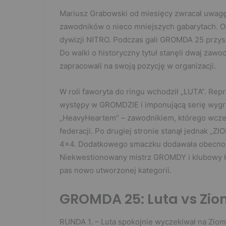
Mariusz Grabowski od miesięcy zwracał uwag
zawodników o nieco mniejszych gabarytach. O
dywizji NITRO. Podczas gali GROMDA 25 przysz
Do walki o historyczny tytuł stanęli dwaj zawo
zapracowali na swoją pozycję w organizacji.
W roli faworyta do ringu wchodził „LUTA”. Rep
występy w GROMDZIE i imponującą serię wygra
„HeavyHeartem” – zawodnikiem, którego wcześni
federacji. Po drugiej stronie stanął jednak „
4×4. Dodatkowego smaczku dodawała obecnoś
Niekwestionowany mistrz GROMDY i klubowy k
pas nowo utworzonej kategorii.
GROMDA 25: Luta vs Ziom
RUNDA 1. – Luta spokojnie wyczekiwał na Ziomu