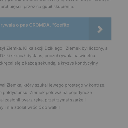
rał pięści, przez co gubił skupienie.
 rywala o pas GROMDA. "Szefito
ł Ziemka. Kilka akcji Dzikiego i Ziemek był liczony, a
Dziki skracał dystans, poczuł rywala na widelcu.
kręcał się z każdą sekundą, a kryzys kondycyjny
ał Ziemka, który szukał lewego prostego w kontrze.
o półdystansu. Ziemek polował na pojedyncze
l zasłonił twarz ręką, przetrzymał szarżę i
 i nie zdołał wrócić do walki!