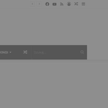
Facebook
YouTube
RSS
Zaloguj
Losowy
Sidebar
artykuł
Losowy
Szukaj...
KINGI
artykuł