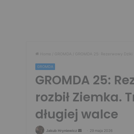
Home
/
GROMDA
/
GROMDA 25: Rezerwowy Dziki roz
GROMDA
GROMDA 25: Rez
rozbił Ziemka. T
długiej walce
Send
Jakub Hryniewicz
29 maja 2026