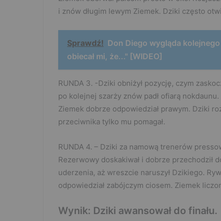
i znów długim lewym Ziemek. Dziki często otwie
Sprawdź!
Don Diego wygląda kolejnego
obiecał mi, że..." [WIDEO]
RUNDA 3. -Dziki obniżył pozycję, czym zaskoczy
po kolejnej szarży znów padł ofiarą nokdaunu. 
Ziemek dobrze odpowiedział prawym. Dziki roz
przeciwnika tylko mu pomagał.
RUNDA 4. – Dziki za namową trenerów pressow
Rezerwowy doskakiwał i dobrze przechodził d
uderzenia, aż wreszcie naruszył Dzikiego. Rywa
odpowiedział zabójczym ciosem. Ziemek liczony
Wynik: Dziki awansował do finału.