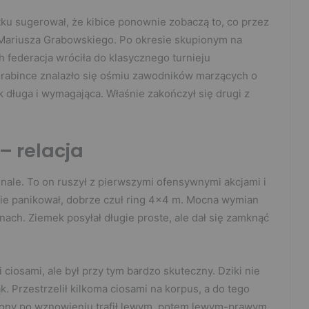
ątku sugerował, że kibice ponownie zobaczą to, co przez
 Mariusza Grabowskiego. Po okresie skupionym na
 federacja wróciła do klasycznego turnieju
rabince znalazło się ośmiu zawodników marzących o
k długa i wymagająca. Właśnie zakończył się drugi z
– relacja
inale. To on ruszył z pierwszymi ofensywnymi akcjami i
ie panikował, dobrze czuł ring 4×4 m. Mocna wymian
nach. Ziemek posyłał długie proste, ale dał się zamknąć
iosami, ale był przy tym bardzo skuteczny. Dziki nie
k. Przestrzelił kilkoma ciosami na korpus, a do tego
zony po wznowieniu trafił lewym, potem lewym-prawym