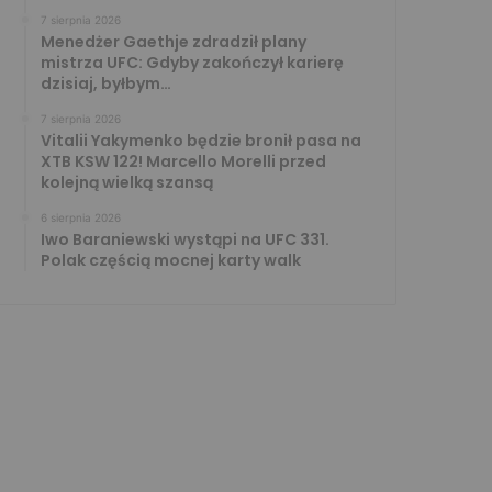
7 sierpnia 2026
Menedżer Gaethje zdradził plany
mistrza UFC: Gdyby zakończył karierę
dzisiaj, byłbym…
7 sierpnia 2026
Vitalii Yakymenko będzie bronił pasa na
XTB KSW 122! Marcello Morelli przed
kolejną wielką szansą
6 sierpnia 2026
Iwo Baraniewski wystąpi na UFC 331.
Polak częścią mocnej karty walk