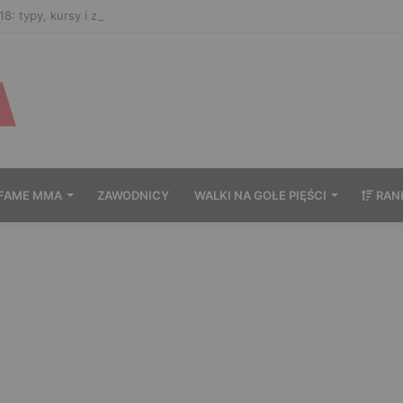
8: typy, kursy i zakłady bukmacherskie na galę
FAME MMA
ZAWODNICY
WALKI NA GOŁE PIĘŚCI
RAN