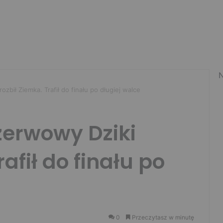
N
bił Ziemka. Trafił do finału po długiej walce
erwowy Dziki
rafił do finału po
0
Przeczytasz w minutę