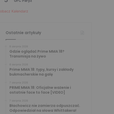
UFC Paryż
obacz Kalendarz
Ostatnie artykuły
8 sierpnia 2026
Gdzie oglądać Prime MMA 18?
Transmisja na żywo
8 sierpnia 2026
Prime MMA 18: typy, kursy i zakłady
bukmacherskie na galę
7 sierpnia 2026
PRIME MMA 18: Oficjalne ważenie i
ostatnie face to face [VIDEO]
7 sierpnia 2026
Błachowicz nie zamierza odpuszczać.
Odpowiedział na słowa Whittakera!