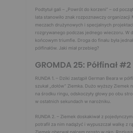
Podtytuł gali – „Powrót do korzeni” – od pocz
lata stanowiło znak rozpoznawczy organizacji
meczach drużynowych i specjalnych projektach
rozgrywanego podczas jednego wieczoru. W d
końcowym triumfie. Droga do finału była jedna
półfinałów. Jaki miał przebieg?
GROMDA 25: Półfinał #2 
RUNDA 1. – Dziki zastąpił German Beara w półf
szukał „dołów” Ziemka. Dużo wyższy Ziemek n
na środku ringu, odskoczyły głowy po obu stro
w ostatnich sekundach w narożniku.
RUNDA 2. – Ziemek doskakiwał z pojedynczymi c
potrafił za nim nadążyć i wypuszczał walkę z rą
Ziemek oberwał palcem prosto w oko. Rozjus