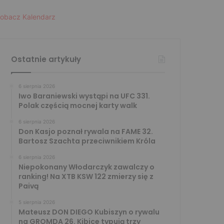
obacz Kalendarz
Ostatnie artykuły
6 sierpnia 2026
Iwo Baraniewski wystąpi na UFC 331.
Polak częścią mocnej karty walk
6 sierpnia 2026
Don Kasjo poznał rywala na FAME 32.
Bartosz Szachta przeciwnikiem Króla
6 sierpnia 2026
Niepokonany Włodarczyk zawalczy o
ranking! Na XTB KSW 122 zmierzy się z
Paivą
5 sierpnia 2026
Mateusz DON DIEGO Kubiszyn o rywalu
na GROMDA 26. Kibice typują trzy