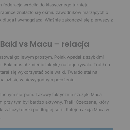
 federacja wróciła do klasycznego turnieju
rabince znalazło się ośmiu zawodników marzących o
k długa i wymagająca. Właśnie zakończył się pierwszy z
 Baki vs Macu – relacja
ansował go lewym prostym. Polak wpadał z szybkimi
 Baki musiał zmienić taktykę na tego rywala. Trafił na
tarał się wykorzystać pole walki. Twardo stał na
znalazł się w niewygodnym położeniu.
o mocnym sierpem. Takowy faktycznie szczęki Maca
am przy tym był bardzo aktywny. Trafił Czeczena, który
i zaliczył deski po długiej serii. Kolejna akcja Maca w
.