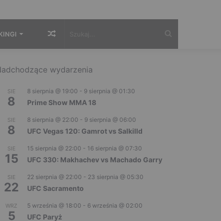
Losowy
Szukaj...
KINGI
artykuł
adchodzące wydarzenia
8 sierpnia @ 19:00
-
9 sierpnia @ 01:30
SIE
8
Prime Show MMA 18
8 sierpnia @ 22:00
-
9 sierpnia @ 06:00
SIE
8
UFC Vegas 120: Gamrot vs Salkilld
15 sierpnia @ 22:00
-
16 sierpnia @ 07:30
SIE
15
UFC 330: Makhachev vs Machado Garry
22 sierpnia @ 22:00
-
23 sierpnia @ 05:30
SIE
22
UFC Sacramento
5 września @ 18:00
-
6 września @ 02:00
WRZ
5
UFC Paryż