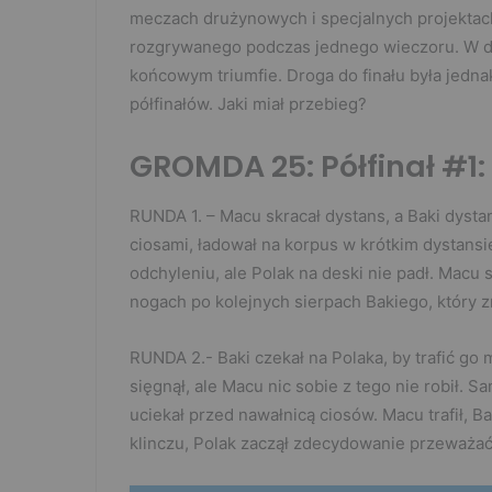
meczach drużynowych i specjalnych projektach
rozgrywanego podczas jednego wieczoru. W d
końcowym triumfie. Droga do finału była jedna
półfinałów. Jaki miał przebieg?
GROMDA 25: Półfinał #1:
RUNDA 1. – Macu skracał dystans, a Baki dyst
ciosami, ładował na korpus w krótkim dystansie.
odchyleniu, ale Polak na deski nie padł. Macu s
nogach po kolejnych sierpach Bakiego, który 
RUNDA 2.- Baki czekał na Polaka, by trafić g
sięgnął, ale Macu nic sobie z tego nie robił. S
uciekał przed nawałnicą ciosów. Macu trafił, Bak
klinczu, Polak zaczął zdecydowanie przeważać