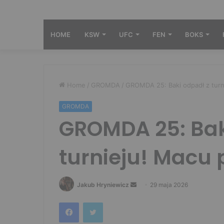
HOME
KSW
UFC
FEN
BOKS
Home
/
GROMDA
/
GROMDA 25: Baki odpadł z turni
GROMDA
GROMDA 25: Bak
turnieju! Macu 
Send
Jakub Hryniewicz
29 maja 2026
an
Facebook
Twitter
email