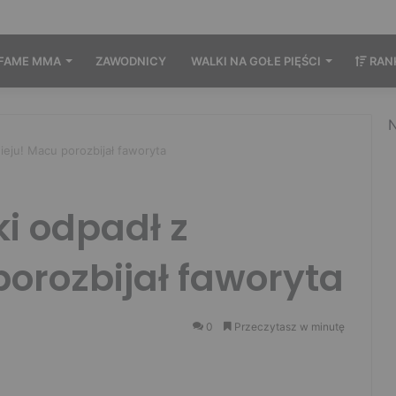
FAME MMA
ZAWODNICY
WALKI NA GOŁE PIĘŚCI
RAN
N
eju! Macu porozbijał faworyta
i odpadł z
porozbijał faworyta
0
Przeczytasz w minutę