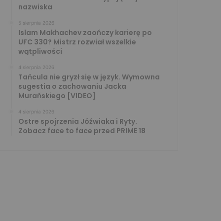
nazwiska
5 sierpnia 2026
Islam Makhachev zaończy karierę po
UFC 330? Mistrz rozwiał wszelkie
wątpliwości
4 sierpnia 2026
Tańcula nie gryzł się w język. Wymowna
sugestia o zachowaniu Jacka
Murańskiego [VIDEO]
4 sierpnia 2026
Ostre spojrzenia Jóźwiaka i Ryty.
Zobacz face to face przed PRIME 18