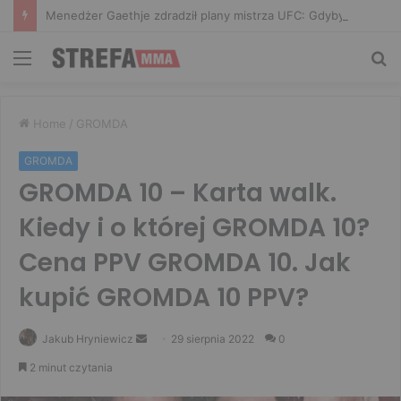
Menedżer Gaethje zdradził plany mistrza UFC: Gdyby zakończył karierę dzisiaj, byłbym…
Menu
Sz
Home
/
GROMDA
GROMDA
GROMDA 10 – Karta walk.
Kiedy i o której GROMDA 10?
Cena PPV GROMDA 10. Jak
kupić GROMDA 10 PPV?
Send
Jakub Hryniewicz
29 sierpnia 2022
0
an
2 minut czytania
email