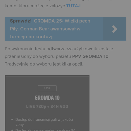
konto, które możecie założyć
TUTAJ
.
Sprawdź!
GROMDA 25: Wielki pech
Piły. German Bear awansował w
turnieju po kontuzji
Po wykonaniu testu odtwarzacza użytkownik zostaje
przeniesiony do wyboru pakietu
PPV GROMDA 10
.
Tradycyjnie do wyboru jest kilka opcji.