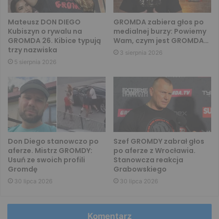
Mateusz DON DIEGO
GROMDA zabiera głos po
Kubiszyn o rywalu na
medialnej burzy: Powiemy
GROMDA 26. Kibice typują
Wam, czym jest GROMDA…
trzy nazwiska
3 sierpnia 2026
5 sierpnia 2026
Don Diego stanowczo po
Szef GROMDY zabrał głos
aferze. Mistrz GROMDY:
po aferze z Wrocławia.
Usuń ze swoich profili
Stanowcza reakcja
Gromdę
Grabowskiego
30 lipca 2026
30 lipca 2026
Komentarz