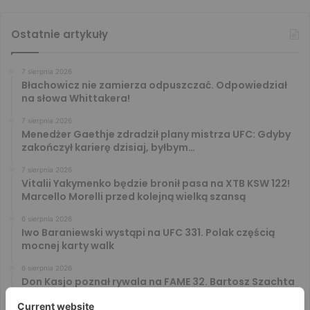
Ostatnie artykuły
7 sierpnia 2026
Błachowicz nie zamierza odpuszczać. Odpowiedział
na słowa Whittakera!
7 sierpnia 2026
Menedżer Gaethje zdradził plany mistrza UFC: Gdyby
zakończył karierę dzisiaj, byłbym…
7 sierpnia 2026
Vitalii Yakymenko będzie bronił pasa na XTB KSW 122!
Marcello Morelli przed kolejną wielką szansą
6 sierpnia 2026
Iwo Baraniewski wystąpi na UFC 331. Polak częścią
mocnej karty walk
6 sierpnia 2026
Don Kasjo poznał rywala na FAME 32. Bartosz Szachta
przeciwnikiem Króla