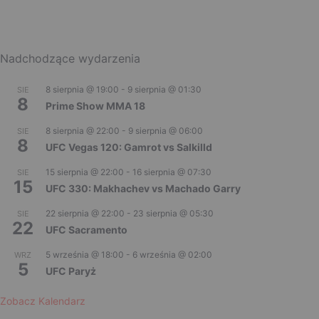
Nadchodzące wydarzenia
8 sierpnia @ 19:00
-
9 sierpnia @ 01:30
SIE
8
Prime Show MMA 18
8 sierpnia @ 22:00
-
9 sierpnia @ 06:00
SIE
8
UFC Vegas 120: Gamrot vs Salkilld
15 sierpnia @ 22:00
-
16 sierpnia @ 07:30
SIE
15
UFC 330: Makhachev vs Machado Garry
22 sierpnia @ 22:00
-
23 sierpnia @ 05:30
SIE
22
UFC Sacramento
5 września @ 18:00
-
6 września @ 02:00
WRZ
5
UFC Paryż
Zobacz Kalendarz