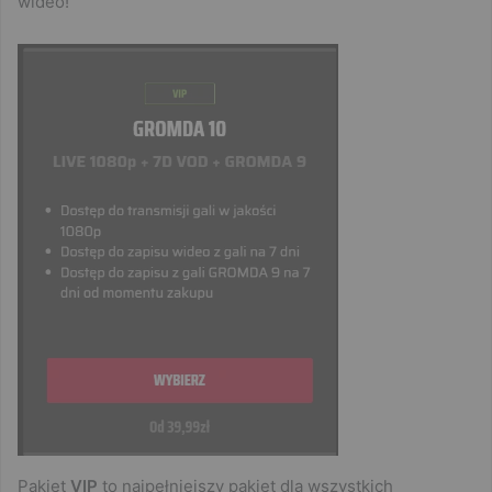
wideo!
Pakiet
VIP
to najpełniejszy pakiet dla wszystkich