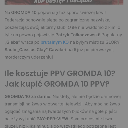
Na
GROMDA 10
pojawi się też sporo świeżej krwi!
Federacja ponownie sięga po zagraniczne nazwiska,
poszerzając swój elitarny klub. O ile nie wiadomo z kim, o
tyle na pewno pojawi się
Patryk Tołkaczewski
! Popularny
„Gleba”
wraca po
brutalnym KO
na byłym mistrzu GLORY.
Saulo „Cassius Clay” Cavalari
padł już po pierwszym,
morderczym uderzeniu!
Ile kosztuje PPV GROMDA 10?
Jak kupić GROMDA 10 PPV?
GROMDA 10 za darmo
. Niestety, ale nie będzie darmowej
transmisji na żywo w otwartej telewizji. Aby móc na żywo
oglądać zmagania najtwardszych bijoków na gołe pięści
należy wykupić
PAY-PER-VIEW
. Sam proces nie trwa
dłużej, niż kilka minut, a do wszystkiego potrzebne jest