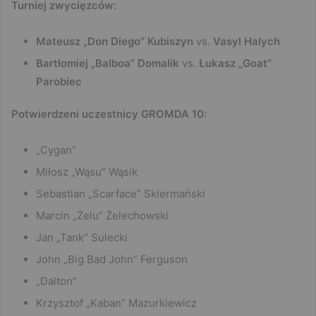
Turniej zwycięzców:
Mateusz „Don Diego” Kubiszyn
vs.
Vasyl Halych
Bartłomiej „Balboa” Domalik
vs.
Łukasz „Goat”
Parobiec
Potwierdzeni uczestnicy GROMDA 10:
„Cygan”
Miłosz „Wąsu” Wąsik
Sebastian „Scarface” Skiermański
Marcin „Żelu” Żelechowski
Jan „Tank” Sulecki
John „Big Bad John” Ferguson
„Dalton”
Krzysztof „Kaban” Mazurkiewicz