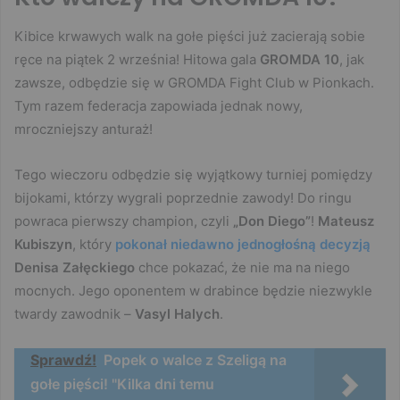
Kibice krwawych walk na gołe pięści już zacierają sobie
ręce na piątek 2 września! Hitowa gala
GROMDA 10
, jak
zawsze, odbędzie się w GROMDA Fight Club w Pionkach.
Tym razem federacja zapowiada jednak nowy,
mroczniejszy anturaż!
Tego wieczoru odbędzie się wyjątkowy turniej pomiędzy
bijokami, którzy wygrali poprzednie zawody! Do ringu
powraca pierwszy champion, czyli
„Don Diego”
!
Mateusz
Kubiszyn
, który
pokonał niedawno jednogłośną decyzją
Denisa Załęckiego
chce pokazać, że nie ma na niego
mocnych. Jego oponentem w drabince będzie niezwykle
twardy zawodnik –
Vasyl Halych
.
Sprawdź!
Popek o walce z Szeligą na
gołe pięści! "Kilka dni temu