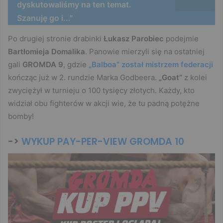
dyskutowaliśmy na ten temat.
Szanuję go i..."
Po drugiej stronie drabinki
Łukasz Parobiec
podejmie
Bartłomieja Domalika
. Panowie mierzyli się na ostatniej
gali
GROMDA 9
, gdzie
„Balboa” został mistrzem federacji
kończąc już w 2. rundzie Marka Godbeera.
„Goat”
z kolei
zwyciężył w turnieju o 100 tysięcy złotych. Każdy, kto
widział obu fighterów w akcji wie, że tu padną potężne
bomby!
->
WYKUP PAY-PER-VIEW GROMDA 10