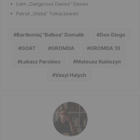
Liam „Dangerous Davies” Davies
Patryk „Gleba” Tołkaczewski
Bartłomiej "Balboa" Domalik
Don Diego
GOAT
GROMDA
GROMDA 10
Łukasz Parobiec
Mateusz Kubiszyn
Vasyl Halych