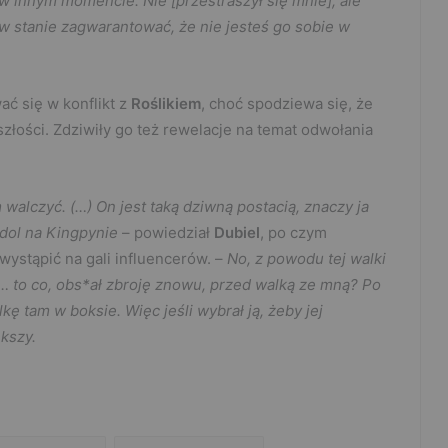
 w innym momencie. Nie [przestraszył się mnie], ale
w stanie zagwarantować, że nie jesteś go sobie w
ać się w konflikt z
Roślikiem
, choć spodziewa się, że
yszłości. Zdziwiły go też rewelacje na temat odwołania
 walczyć. (…) On jest taką dziwną postacią, znaczy ja
*dol na Kingpynie
– powiedział
Dubiel
, po czym
wystąpić na gali influencerów. –
No, z powodu tej walki
ie… to co, obs*ał zbroję znowu, przed walką ze mną? Po
lkę tam w boksie. Więc jeśli wybrał ją, żeby jej
ększy.