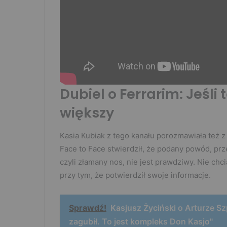
Dubiel o Ferrarim: Jeśli to
większy
Kasia Kubiak z tego kanału porozmawiała też 
Face to Face stwierdził, że podany powód, prz
czyli złamany nos, nie jest prawdziwy. Nie chc
przy tym, że potwierdził swoje informacje.
Sprawdź!
Kasjusz Życiński o Arturze Sz
zagubił. To jest kompleks Don Kasjo"