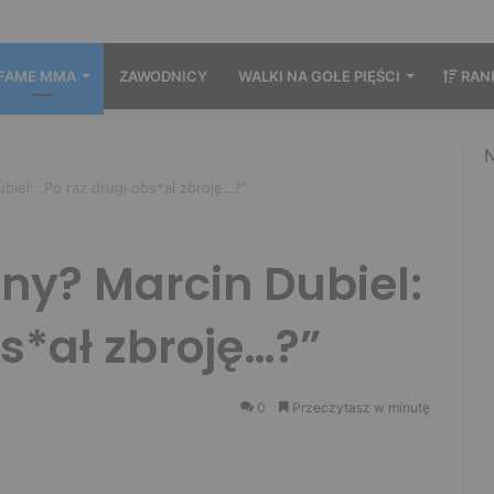
FAME MMA
ZAWODNICY
WALKI NA GOŁE PIĘŚCI
RAN
N
biel: „Po raz drugi obs*ał zbroję…?”
ony? Marcin Dubiel:
bs*ał zbroję…?”
0
Przeczytasz w minutę