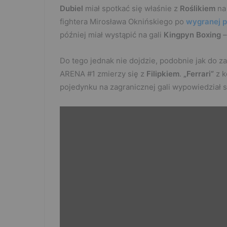
Dubiel
miał spotkać się właśnie z
Roślikiem
na 
fightera Mirosława Oknińskiego po
wygranej p
później miał wystąpić na gali
Kingpyn Boxing
–
Do tego jednak nie dojdzie, podobnie jak do za
ARENA #1 zmierzy się z
Filipkiem
.
„Ferrari”
z k
pojedynku na zagranicznej gali wypowiedział s