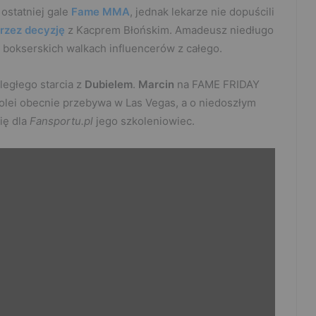
ostatniej gale
Fame MMA
, jednak lekarze nie dopuścili
rzez decyzję
z Kacprem Błońskim. Amadeusz niedługo
 bokserskich walkach influencerów z całego.
ległego starcia z
Dubielem
.
Marcin
na FAME FRIDAY
olei obecnie przebywa w Las Vegas, a o niedoszłym
ię dla
Fansportu.pl
jego szkoleniowiec.