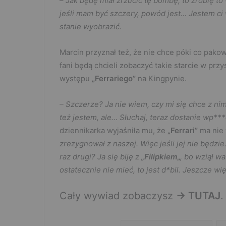
–
Jak będę miał zrzucić tę bombę, to zrobię to
jeśli mam być szczery, powód jest… Jestem ci 
stanie wyobrazić.
Marcin przyznał też, że nie chce póki co pakow
fani będą chcieli zobaczyć takie starcie w prz
występu
„Ferrariego”
na Kingpynie.
– Szczerze? Ja nie wiem, czy mi się chce z nim
też jestem, ale… Słuchaj, teraz dostanie wp**
dziennikarka wyjaśniła mu, że
„Ferrari”
ma nie 
zrezygnował z naszej. Więc jeśli jej nie będz
raz drugi? Ja się biję z
„Filipkiem
„
, bo wziął wa
ostatecznie nie mieć, to jest d*bil. Jeszcze wi
Cały wywiad zobaczysz
-> TUTAJ
.