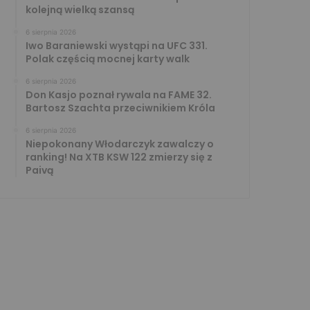
kolejną wielką szansą
6 sierpnia 2026
Iwo Baraniewski wystąpi na UFC 331.
Polak częścią mocnej karty walk
6 sierpnia 2026
Don Kasjo poznał rywala na FAME 32.
Bartosz Szachta przeciwnikiem Króla
6 sierpnia 2026
Niepokonany Włodarczyk zawalczy o
ranking! Na XTB KSW 122 zmierzy się z
Paivą