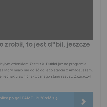
 zrobił, to jest d*bil, jeszcze
z byłym członkiem
Teamu X
.
Dubiel
już na programie
ez który miało nie dojść do jego starcia z Amadeuszem,
iał jednak ujawnić faktycznego stanu rzeczy. Zaznaczył
pilce po gali FAME 12: "Gość się