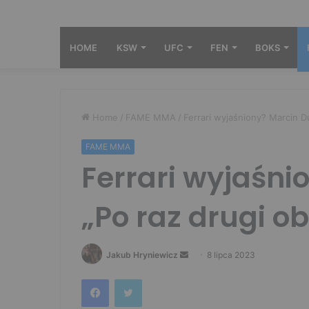
HOME
KSW
UFC
FEN
BOKS
Home
/
FAME MMA
/
Ferrari wyjaśniony? Marcin Du
FAME MMA
Ferrari wyjaśni
„Po raz drugi o
Send
Jakub Hryniewicz
8 lipca 2023
an
Facebook
Twitter
email