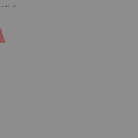
ie zamierza odpuszczać. Odpowiedział na słowa Whittakera!