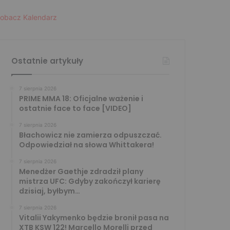
obacz Kalendarz
Ostatnie artykuły
7 sierpnia 2026
PRIME MMA 18: Oficjalne ważenie i
ostatnie face to face [VIDEO]
7 sierpnia 2026
Błachowicz nie zamierza odpuszczać.
Odpowiedział na słowa Whittakera!
7 sierpnia 2026
Menedżer Gaethje zdradził plany
mistrza UFC: Gdyby zakończył karierę
dzisiaj, byłbym…
7 sierpnia 2026
Vitalii Yakymenko będzie bronił pasa na
XTB KSW 122! Marcello Morelli przed