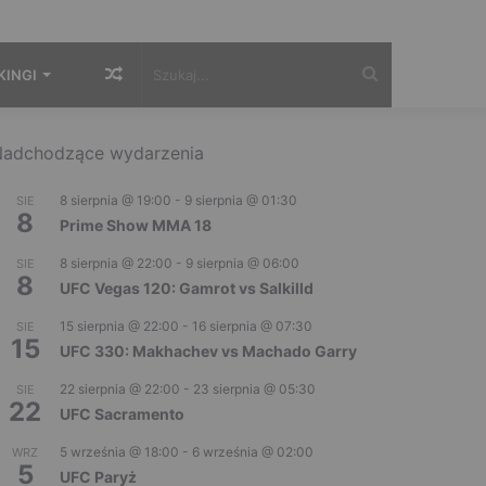
Losowy
Szukaj...
KINGI
artykuł
adchodzące wydarzenia
8 sierpnia @ 19:00
-
9 sierpnia @ 01:30
SIE
8
Prime Show MMA 18
8 sierpnia @ 22:00
-
9 sierpnia @ 06:00
SIE
8
UFC Vegas 120: Gamrot vs Salkilld
15 sierpnia @ 22:00
-
16 sierpnia @ 07:30
SIE
15
UFC 330: Makhachev vs Machado Garry
22 sierpnia @ 22:00
-
23 sierpnia @ 05:30
SIE
22
UFC Sacramento
5 września @ 18:00
-
6 września @ 02:00
WRZ
5
UFC Paryż