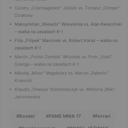
Cezary „Czarmagedon” Jóźwik vs. Tomasz „Gimper”
Działowy
Maksymilian „Wiewiór” Wiewiórka vs. Alan Kwieciński
–
walka na zasadach K-1
Filip „Filipek” Marcinek vs. Robert Karaś –
walka na
zasadach K-1
Marcin „Polish Zombie” Wrzosek vs. Piotr „Szeli”
Szeliga –
walka na zasadach K-1
Mikołaj „Mixer” Magdziarz vs. Marcin „Rafonix”
Krasucki
Klaudia „Sheeya” Kołodziejczyk vs. Wiktoria „Wiki”
Jaroniewska
Boxdel
FAME MMA 17
Ferrari