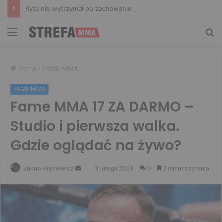
Ryta nie wytrzymał po zachowaniu Murańskiego. Mocne słowa Żołnierza
Menu
Sz
Home
/
FAME MMA
FAME MMA
Fame MMA 17 ZA DARMO –
Studio i pierwsza walka.
Gdzie oglądać na żywo?
Send
Jakub Hryniewicz
3 lutego 2023
0
2 minut czytania
an
email