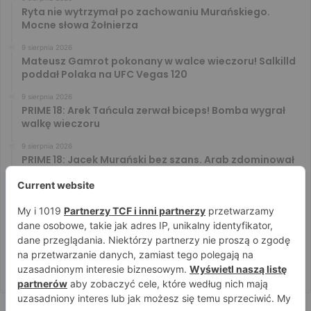
Ryta nie wytrzymał po zachowaniu Murańskiego.
Mocne słowa Żołnierza
9 sierpnia 2026
Mateusz Gamrot pokonany w walce wieczoru! Salkilld
poddał Polaka na UFC Vegas 120
9 sierpnia 2026
PRIME 18: Arek Tańcula zerwał biceps! Bomba wygrał
walkę wieczoru
9 sierpnia 2026
PRIME 18: Jacek Murański bez szans. Arab zdominował
leciwego rywala
8 sierpnia 2026
PRIME 18: Mariusz Wach rozbity przez 6. rywali. Gypsy
Team zwyciężył w 3. rundzie
8 sierpnia 2026
PRIME 18: Bagieta wrócił i wygrał. Wampirek przegrał w
2. rundzie