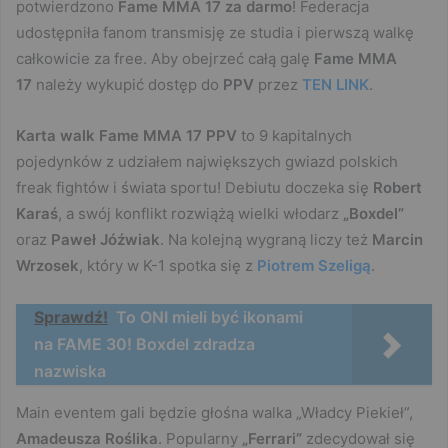
potwierdzono
Fame MMA 17 za darmo
! Federacja
udostępniła fanom transmisję ze studia i pierwszą walkę
całkowicie za free. Aby obejrzeć całą galę
Fame MMA
17
należy wykupić dostęp do
PPV
przez
TEN LINK
.
Karta walk Fame MMA 17 PPV
to 9 kapitalnych
pojedynków z udziałem największych gwiazd polskich
freak fightów i świata sportu! Debiutu doczeka się
Robert
Karaś
, a swój konflikt rozwiążą wielki włodarz
„Boxdel”
oraz
Paweł Jóźwiak
. Na kolejną wygraną liczy też
Marcin
Wrzosek
, który w K-1 spotka się z
Piotrem Szeligą
.
Sprawdź!
To ONI mieli być ikonami
na FAME 30! Boxdel zdradza
nazwiska
Main eventem gali będzie głośna walka „Władcy Piekieł”,
Amadeusza Roślika
. Popularny
„Ferrari”
zdecydował się