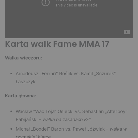
Karta walk Fame MMA 17
Walka wieczoru:
Amadeusz „Ferrari” Roślik vs. Kamil „Sczurek”
Łaszczyk
Karta główna:
Wacław “Wac Toja” Osiecki vs. Sebastian „Alterboy”
Fabijański –
walka na zasadach K-1
Michał „Boxdel” Baron vs. Paweł Jóźwiak –
walka w
rzymskiej klatce