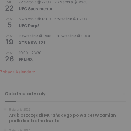
22 sierpnia @ 22:00
-
23 sierpnia @ 05:30
SIE
22
UFC Sacramento
5 września @ 18:00
-
6 września @ 02:00
WRZ
5
UFC Paryż
19 września @ 19:00
-
20 września @ 00:00
WRZ
19
XTB KSW 121
19:00
-
23:30
WRZ
26
FEN 63
Zobacz Kalendarz
Ostatnie artykuły
9 sierpnia 2026
Arab oszczędził Murańskiego po walce! W zamian
padła konkretna kwota
9 sierpnia 2026