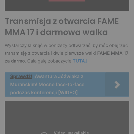
Transmisja z otwarcia FAME
MMA 17 i darmowa walka
Wystarczy kliknąć w poniższy odtwarzać, by móc obejrzeć
transmisję z otwarcia i dwie pierwsze walki
FAME MMA 17
za darmo
. Całą galę zobaczycie
TUTAJ
.
Sprawdź!
Awantura Jóźwiaka z
Murańskim! Mocne face-to-face
podczas konferencji [WIDEO]