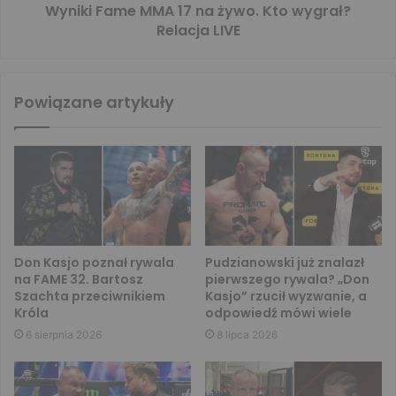
Wyniki Fame MMA 17 na żywo. Kto wygrał?
Relacja LIVE
Powiązane artykuły
Don Kasjo poznał rywala
Pudzianowski już znalazł
na FAME 32. Bartosz
pierwszego rywala? „Don
Szachta przeciwnikiem
Kasjo” rzucił wyzwanie, a
Króla
odpowiedź mówi wiele
6 sierpnia 2026
8 lipca 2026