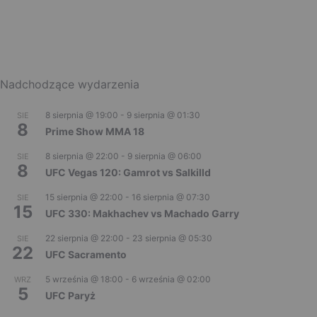
Nadchodzące wydarzenia
8 sierpnia @ 19:00
-
9 sierpnia @ 01:30
SIE
8
Prime Show MMA 18
8 sierpnia @ 22:00
-
9 sierpnia @ 06:00
SIE
8
UFC Vegas 120: Gamrot vs Salkilld
15 sierpnia @ 22:00
-
16 sierpnia @ 07:30
SIE
15
UFC 330: Makhachev vs Machado Garry
22 sierpnia @ 22:00
-
23 sierpnia @ 05:30
SIE
22
UFC Sacramento
5 września @ 18:00
-
6 września @ 02:00
WRZ
5
UFC Paryż