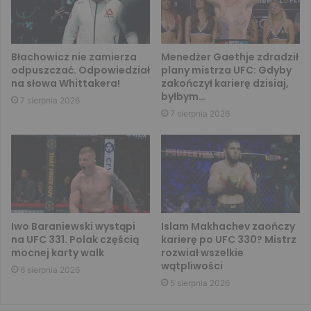
Błachowicz nie zamierza
Menedżer Gaethje zdradził
odpuszczać. Odpowiedział
plany mistrza UFC: Gdyby
na słowa Whittakera!
zakończył karierę dzisiaj,
byłbym…
7 sierpnia 2026
7 sierpnia 2026
Iwo Baraniewski wystąpi
Islam Makhachev zaończy
na UFC 331. Polak częścią
karierę po UFC 330? Mistrz
mocnej karty walk
rozwiał wszelkie
wątpliwości
6 sierpnia 2026
5 sierpnia 2026