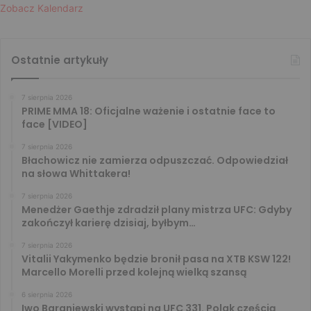
Zobacz Kalendarz
Ostatnie artykuły
7 sierpnia 2026
PRIME MMA 18: Oficjalne ważenie i ostatnie face to
face [VIDEO]
7 sierpnia 2026
Błachowicz nie zamierza odpuszczać. Odpowiedział
na słowa Whittakera!
7 sierpnia 2026
Menedżer Gaethje zdradził plany mistrza UFC: Gdyby
zakończył karierę dzisiaj, byłbym…
7 sierpnia 2026
Vitalii Yakymenko będzie bronił pasa na XTB KSW 122!
Marcello Morelli przed kolejną wielką szansą
6 sierpnia 2026
Iwo Baraniewski wystąpi na UFC 331. Polak częścią