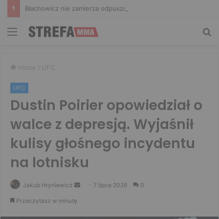
Błachowicz nie zamierza odpuszczać. Odpowiedział na słowa Whittakera!
Menu
Sz
Home
/
UFC
UFC
Dustin Poirier opowiedział o
walce z depresją. Wyjaśnił
kulisy głośnego incydentu
na lotnisku
Send
Jakub Hryniewicz
7 lipca 2026
0
an
Przeczytasz w minutę
email