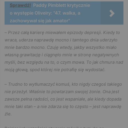
Sprawdź!
Paddy Pimblett krytycznie
o występie Oliveiry: "47. walka, a
zachowywał się jak amator"
–
Przez całą karierę miewałem epizody depresji. Kiedy to
wraca, uderza naprawdę mocno i tamtego dnia uderzyło
mnie bardzo mocno. Czuję wtedy, jakby wszystko miało
własną grawitację i ciągnęło mnie w stronę negatywnych
myśli, bez względu na to, o czym mowa. To jak chmura nad
moją głową, spod której nie potrafię się wydostać.
–
Trudno to wytłumaczyć komuś, kto nigdy czegoś takiego
nie przeżył. Właśnie to powtarzam swojej żonie. Ona jest
zawsze pełna radości, co jest wspaniałe, ale kiedy dopada
mnie taki stan – a nie zdarza się to często – jest naprawdę
źle.