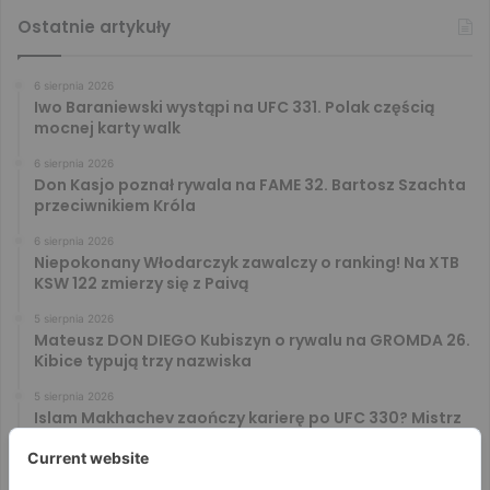
Ostatnie artykuły
6 sierpnia 2026
Iwo Baraniewski wystąpi na UFC 331. Polak częścią
mocnej karty walk
6 sierpnia 2026
Don Kasjo poznał rywala na FAME 32. Bartosz Szachta
przeciwnikiem Króla
6 sierpnia 2026
Niepokonany Włodarczyk zawalczy o ranking! Na XTB
KSW 122 zmierzy się z Paivą
5 sierpnia 2026
Mateusz DON DIEGO Kubiszyn o rywalu na GROMDA 26.
Kibice typują trzy nazwiska
5 sierpnia 2026
Islam Makhachev zaończy karierę po UFC 330? Mistrz
rozwiał wszelkie wątpliwości
4 sierpnia 2026