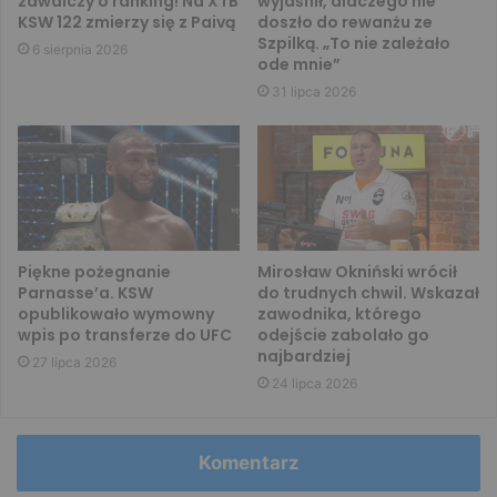
zawalczy o ranking! Na XTB
wyjaśnił, dlaczego nie
KSW 122 zmierzy się z Paivą
doszło do rewanżu ze
Szpilką. „To nie zależało
6 sierpnia 2026
ode mnie”
31 lipca 2026
Piękne pożegnanie
Mirosław Okniński wrócił
Parnasse’a. KSW
do trudnych chwil. Wskazał
opublikowało wymowny
zawodnika, którego
wpis po transferze do UFC
odejście zabolało go
najbardziej
27 lipca 2026
24 lipca 2026
Komentarz