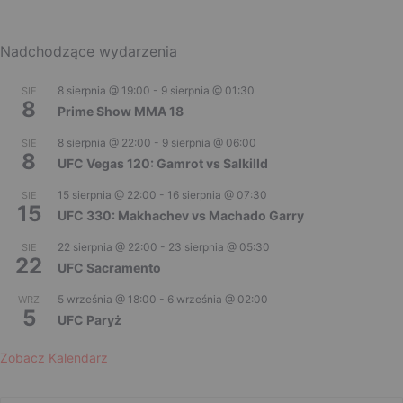
Nadchodzące wydarzenia
8 sierpnia @ 19:00
-
9 sierpnia @ 01:30
SIE
8
Prime Show MMA 18
8 sierpnia @ 22:00
-
9 sierpnia @ 06:00
SIE
8
UFC Vegas 120: Gamrot vs Salkilld
15 sierpnia @ 22:00
-
16 sierpnia @ 07:30
SIE
15
UFC 330: Makhachev vs Machado Garry
22 sierpnia @ 22:00
-
23 sierpnia @ 05:30
SIE
22
UFC Sacramento
5 września @ 18:00
-
6 września @ 02:00
WRZ
5
UFC Paryż
Zobacz Kalendarz