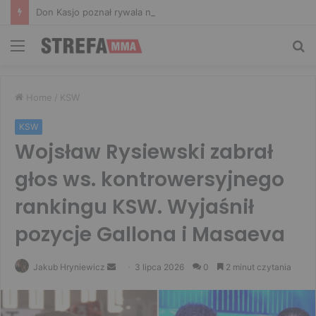
Don Kasjo poznał rywala na FAME 32. Bartosz Szachta przeciwnikiem Króla
Menu
Sz
Home
/
KSW
KSW
Wojsław Rysiewski zabrał
głos ws. kontrowersyjnego
rankingu KSW. Wyjaśnił
pozycje Gallona i Masaeva
Send
Jakub Hryniewicz
3 lipca 2026
0
2 minut czytania
an
email