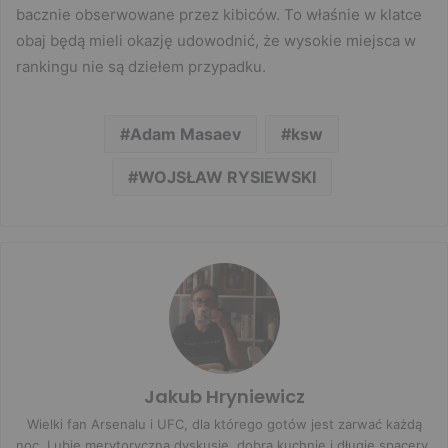
bacznie obserwowane przez kibiców. To właśnie w klatce
obaj będą mieli okazję udowodnić, że wysokie miejsca w
rankingu nie są dziełem przypadku.
Adam Masaev
ksw
WOJSŁAW RYSIEWSKI
Jakub Hryniewicz
Wielki fan Arsenalu i UFC, dla którego gotów jest zarwać każdą
noc. Lubię merytoryczną dyskusję, dobrą kuchnię i długie spacery.