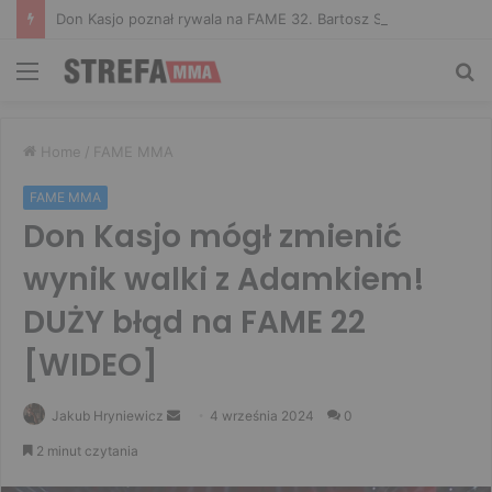
Don Kasjo poznał rywala na FAME 32. Bartosz Szachta przeciwnikiem Króla
Menu
Sz
Home
/
FAME MMA
FAME MMA
Don Kasjo mógł zmienić
wynik walki z Adamkiem!
DUŻY błąd na FAME 22
[WIDEO]
Send
Jakub Hryniewicz
4 września 2024
0
an
2 minut czytania
email