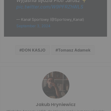
Wyjaśnia sędzia Piotr Jarosz
pic.twitter.com/W9PFRZhWLS
— Kanał Sportowy (@Sportowy_Kanal)
September 3, 2024
DON KASJO
Tomasz Adamek
Jakub Hryniewicz