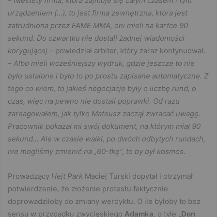
–
Niestety firma, która zajmuje się całym czasem i tym
urządzeniem (…), to jest firma zewnętrzna, która jest
zatrudniona przez FAME MMA, oni mieli na kartce 90
sekund. Do czwartku nie dostali żadnej wiadomości
korygującej
– powiedział arbiter, który zaraz kontynuował.
–
Albo mieli wcześniejszy wydruk, gdzie jeszcze to nie
było ustalone i było to po prostu zapisane automatyczne. Z
tego co wiem, to jakieś negocjacje były o liczbę rund, o
czas, więc na pewno nie dostali poprawki. Od razu
zareagowałem, jak tylko Mateusz zaczął zwracać uwagę.
Pracownik pokazał mi swój dokument, na którym miał 90
sekund… Ale w czasie walki, po dwóch odbytych rundach,
nie mogliśmy zmienić na „60-tkę”, to by był kosmos.
Prowadzący
Hejt Park
Maciej Turski dopytał i otrzymał
potwierdzenie, że złożenie protestu faktycznie
doprowadziłoby do zmiany werdyktu. O ile byłoby to bez
sensu w przypadku zwycięskiego
Adamka
, o tyle
„Don