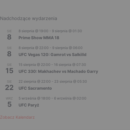
Nadchodzące wydarzenia
8 sierpnia @ 19:00
-
9 sierpnia @ 01:30
SIE
8
Prime Show MMA 18
8 sierpnia @ 22:00
-
9 sierpnia @ 06:00
SIE
8
UFC Vegas 120: Gamrot vs Salkilld
15 sierpnia @ 22:00
-
16 sierpnia @ 07:30
SIE
15
UFC 330: Makhachev vs Machado Garry
22 sierpnia @ 22:00
-
23 sierpnia @ 05:30
SIE
22
UFC Sacramento
5 września @ 18:00
-
6 września @ 02:00
WRZ
5
UFC Paryż
Zobacz Kalendarz