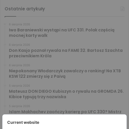
Ostatnie artykuły
6 sierpnia 2026
Iwo Baraniewski wystąpi na UFC 331. Polak częścią
mocnej karty walk
6 sierpnia 2026
Don Kasjo poznał rywala na FAME 32. Bartosz Szachta
przeciwnikiem Króla
6 sierpnia 2026
Niepokonany Włodarczyk zawalczy o ranking! Na XTB
KSW 122 zmierzy się z Paivą
5 sierpnia 2026
Mateusz DON DIEGO Kubiszyn o rywalu na GROMDA 26.
Kibice typują trzy nazwiska
5 sierpnia 2026
Islam Makhachev zaończy karierę po UFC 330? Mistrz
rozwiał wszelkie wątpliwości
4 sierpnia 2026