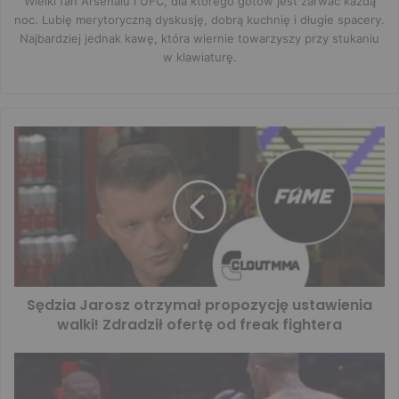
Wielki fan Arsenalu i UFC, dla którego gotów jest zarwać każdą
noc. Lubię merytoryczną dyskusję, dobrą kuchnię i długie spacery.
Najbardziej jednak kawę, która wiernie towarzyszy przy stukaniu
w klawiaturę.
Sędzia Jarosz otrzymał propozycję ustawienia
walki! Zdradził ofertę od freak fightera