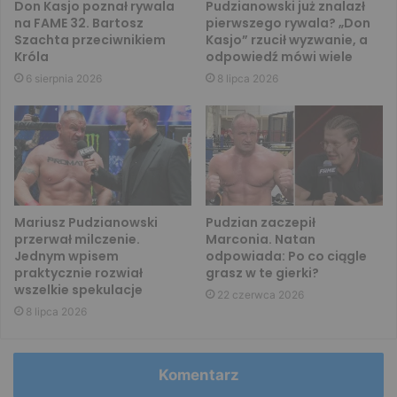
Don Kasjo poznał rywala
Pudzianowski już znalazł
na FAME 32. Bartosz
pierwszego rywala? „Don
Szachta przeciwnikiem
Kasjo” rzucił wyzwanie, a
Króla
odpowiedź mówi wiele
6 sierpnia 2026
8 lipca 2026
Mariusz Pudzianowski
Pudzian zaczepił
przerwał milczenie.
Marconia. Natan
Jednym wpisem
odpowiada: Po co ciągle
praktycznie rozwiał
grasz w te gierki?
wszelkie spekulacje
22 czerwca 2026
8 lipca 2026
Komentarz