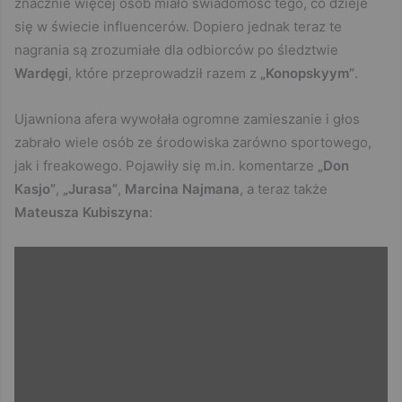
znacznie więcej osób miało świadomość tego, co dzieje
się w świecie influencerów. Dopiero jednak teraz te
nagrania są zrozumiałe dla odbiorców po śledztwie
Wardęgi
, które przeprowadził razem z
„Konopskyym”
.
Ujawniona afera wywołała ogromne zamieszanie i głos
zabrało wiele osób ze środowiska zarówno sportowego,
jak i freakowego. Pojawiły się m.in. komentarze
„Don
Kasjo”
,
„Jurasa”
,
Marcina Najmana
, a teraz także
Mateusza Kubiszyna
: