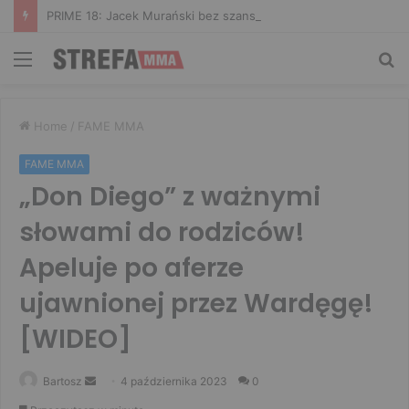
PRIME 18: Jacek Murański bez szans. Arab zdominował leciwego rywala
Menu
Sz
Home
/
FAME MMA
FAME MMA
„Don Diego” z ważnymi
słowami do rodziców!
Apeluje po aferze
ujawnionej przez Wardęgę!
[WIDEO]
Send
Bartosz
4 października 2023
0
an