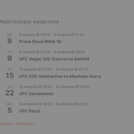
Nadchodzące wydarzenia
8 sierpnia @ 19:00
-
9 sierpnia @ 01:30
SIE
9
Prime Show MMA 18
8 sierpnia @ 22:00
-
9 sierpnia @ 06:00
SIE
9
UFC Vegas 120: Gamrot vs Salkilld
15 sierpnia @ 22:00
-
16 sierpnia @ 07:30
SIE
15
UFC 330: Makhachev vs Machado Garry
22 sierpnia @ 22:00
-
23 sierpnia @ 05:30
SIE
22
UFC Sacramento
5 września @ 18:00
-
6 września @ 02:00
WRZ
5
UFC Paryż
Zobacz Kalendarz