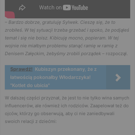
– Bardzo dobrze, gratuluję Sylwek. Cieszę się, że to
zrobiłeś. W tej sytuacji trzeba grzebać i spoko, że podjąłeś
temat i się nie boisz. Kibicuję mocno, popieram. W tej
wojnie nie miałbym problemu stanąć ramię w ramię z
Denisem Załęckim, żebyśmy zrobili porządek
– rozpoczął.
Sprawdź!
Kubiszyn przekonany, że z
łatwością pokonałby Włodarczyka!
"Kotlet do ubicia"
W dalszej części przyznał, że jest to nie tylko wina samych
influencerów, ale również ich rodziców. Zaapelował też do
ojców, którzy go obserwują, aby ci nie zaniedbywali
swoich relacji z dziećmi: