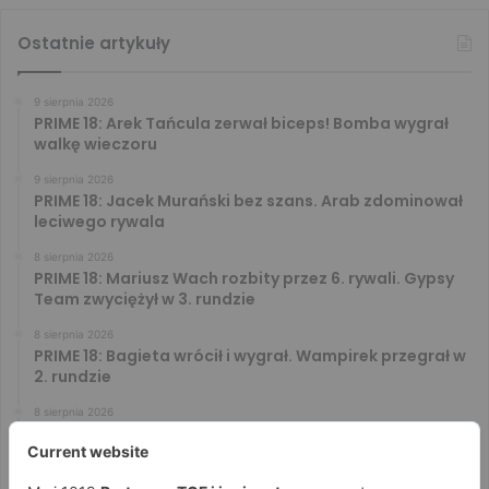
Ostatnie artykuły
9 sierpnia 2026
PRIME 18: Arek Tańcula zerwał biceps! Bomba wygrał
walkę wieczoru
9 sierpnia 2026
PRIME 18: Jacek Murański bez szans. Arab zdominował
leciwego rywala
8 sierpnia 2026
PRIME 18: Mariusz Wach rozbity przez 6. rywali. Gypsy
Team zwyciężył w 3. rundzie
8 sierpnia 2026
PRIME 18: Bagieta wrócił i wygrał. Wampirek przegrał w
2. rundzie
8 sierpnia 2026
PRIME 18: Ryta rozbił Jóźwiaka na pełnym dystansie.
Wsparcie Murana nie wystarczyło