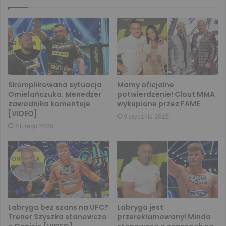
Skomplikowana sytuacja
Mamy oficjalne
Omielańczuka. Menedżer
potwierdzenie! Clout MMA
zawodnika komentuje
wykupione przez FAME
[VIDEO]
9 stycznia 2025
7 lutego 2025
Labryga bez szans na UFC?
Labryga jest
Trener Szyszka stanowczo
przereklamowany! Minda