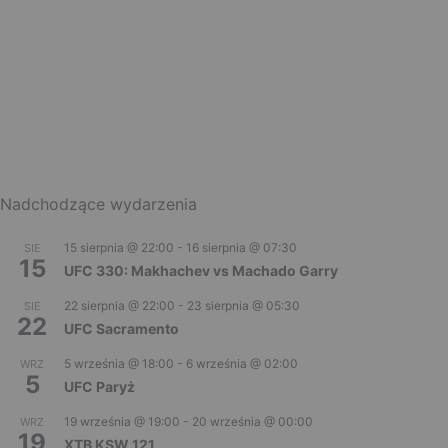
Nadchodzące wydarzenia
15 sierpnia @ 22:00
-
16 sierpnia @ 07:30
SIE
15
UFC 330: Makhachev vs Machado Garry
22 sierpnia @ 22:00
-
23 sierpnia @ 05:30
SIE
22
UFC Sacramento
5 września @ 18:00
-
6 września @ 02:00
WRZ
5
UFC Paryż
19 września @ 19:00
-
20 września @ 00:00
WRZ
19
XTB KSW 121