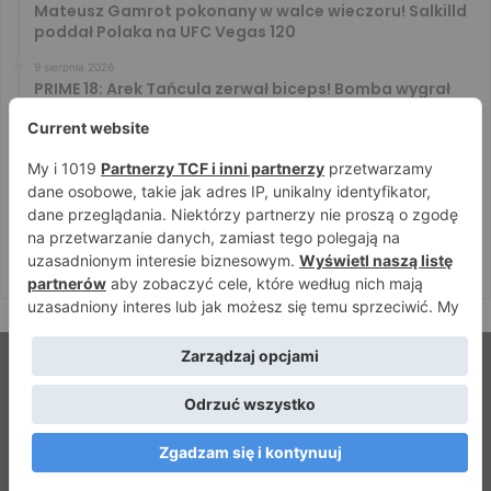
Mateusz Gamrot pokonany w walce wieczoru! Salkilld
poddał Polaka na UFC Vegas 120
9 sierpnia 2026
PRIME 18: Arek Tańcula zerwał biceps! Bomba wygrał
walkę wieczoru
9 sierpnia 2026
PRIME 18: Jacek Murański bez szans. Arab zdominował
leciwego rywala
8 sierpnia 2026
PRIME 18: Mariusz Wach rozbity przez 6. rywali. Gypsy
Team zwyciężył w 3. rundzie
© Strefamma.pl 2026, Wszelkie prawa zastrzeżone |
Home
Redakcja
Kontakt
Facebook
YouTube
RSS