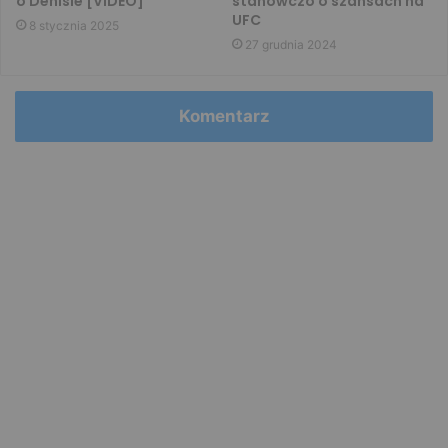
o Denisie [VIDEO]
stanowczo o szansach na
UFC
8 stycznia 2025
27 grudnia 2024
Komentarz