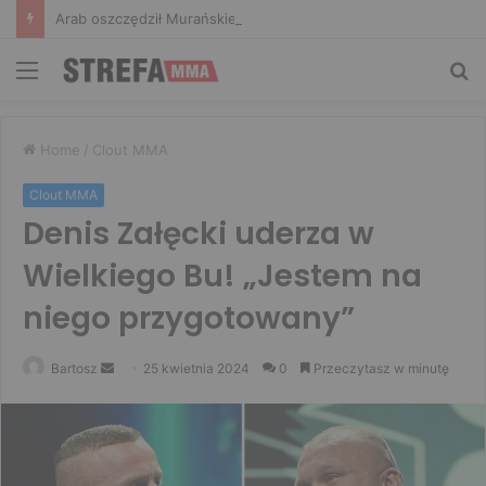
Arab oszczędził Murańskiego po walce! W zamian padła konkretna kwota
Menu
Sz
Home
/
Clout MMA
Clout MMA
Denis Załęcki uderza w
Wielkiego Bu! „Jestem na
niego przygotowany”
Send
Bartosz
25 kwietnia 2024
0
Przeczytasz w minutę
an
email