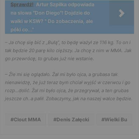
Sprawdź!
Artur Szpilka odpowiada
na słowa "Don Diego"! Dojdzie do
walki w KSW? " Do zobaczenia, ale
póki co..."
– Ja chcę się bić z „Bułą”, to będę ważył ze 116 kg. To on i
tak będzie 20 parę kilo cięższy. Ja chcę z nim w MMA. Jak
go przewrócę, to grubas już nie wstanie.
– Źle mi się oglądało. Żal mi było ojca, a grubasa tak
nienawidzę, że już teraz bym chciał wyjść w czerwcu i go
rozp…dolić. Żal mi było ojca, że przegrywał, a ten grubas
jeszcze ch..a palił. Zobaczymy, jak na naszej walce będzie.
Clout MMA
Denis Załęcki
Wielki Bu