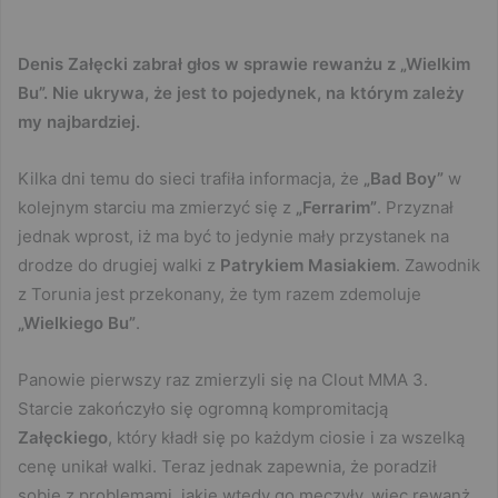
Denis Załęcki zabrał głos w sprawie rewanżu z „Wielkim
Bu”. Nie ukrywa, że jest to pojedynek, na którym zależy
my najbardziej.
Kilka dni temu do sieci trafiła informacja, że
„Bad Boy”
w
kolejnym starciu ma zmierzyć się z
„Ferrarim”
. Przyznał
jednak wprost, iż ma być to jedynie mały przystanek na
drodze do drugiej walki z
Patrykiem Masiakiem
. Zawodnik
z Torunia jest przekonany, że tym razem zdemoluje
„Wielkiego Bu”
.
Panowie pierwszy raz zmierzyli się na Clout MMA 3.
Starcie zakończyło się ogromną kompromitacją
Załęckiego
, który kładł się po każdym ciosie i za wszelką
cenę unikał walki. Teraz jednak zapewnia, że poradził
sobie z problemami, jakie wtedy go męczyły, więc rewanż