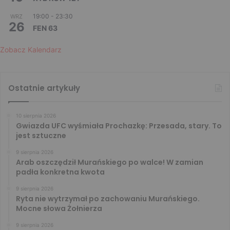
19:00
-
23:30
WRZ
26
FEN 63
Zobacz Kalendarz
Ostatnie artykuły
10 sierpnia 2026
Gwiazda UFC wyśmiała Prochazkę: Przesada, stary. To
jest sztuczne
9 sierpnia 2026
Arab oszczędził Murańskiego po walce! W zamian
padła konkretna kwota
9 sierpnia 2026
Ryta nie wytrzymał po zachowaniu Murańskiego.
Mocne słowa Żołnierza
9 sierpnia 2026