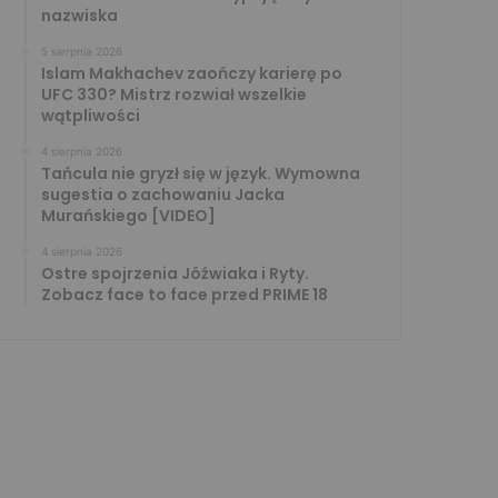
nazwiska
5 sierpnia 2026
Islam Makhachev zaończy karierę po
UFC 330? Mistrz rozwiał wszelkie
wątpliwości
4 sierpnia 2026
Tańcula nie gryzł się w język. Wymowna
sugestia o zachowaniu Jacka
Murańskiego [VIDEO]
4 sierpnia 2026
Ostre spojrzenia Jóźwiaka i Ryty.
Zobacz face to face przed PRIME 18