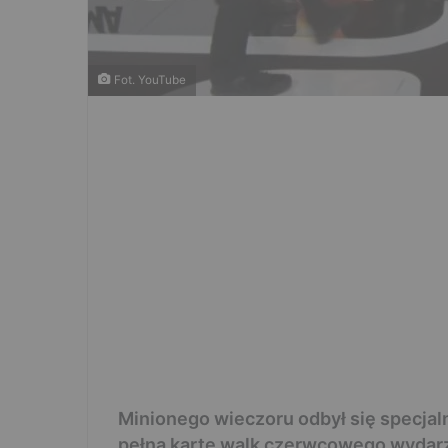
Fot. YouTube
Minionego wieczoru odbył się specja
pełną kartę walk czerwcowego wydarz