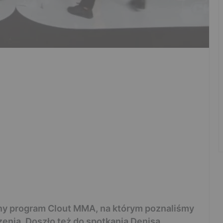
lny program Clout MMA, na którym poznaliśmy
enia. Doszło też do spotkania Denisa