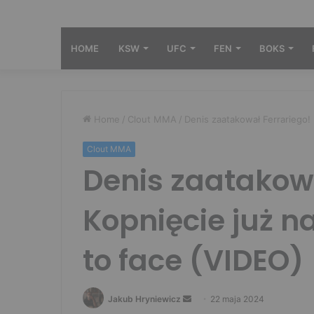
HOME
KSW
UFC
FEN
BOKS
Home
/
Clout MMA
/
Denis zaatakował Ferrariego!
Clout MMA
Denis zaatakowa
Kopnięcie już n
to face (VIDEO)
Send
Jakub Hryniewicz
22 maja 2024