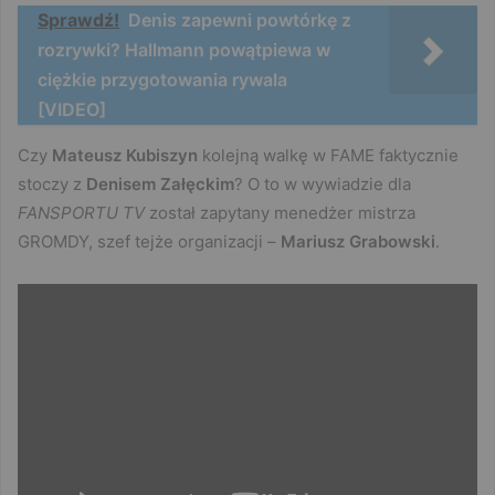
Sprawdź!
Denis zapewni powtórkę z
rozrywki? Hallmann powątpiewa w
ciężkie przygotowania rywala
[VIDEO]
Czy
Mateusz Kubiszyn
kolejną walkę w FAME faktycznie
stoczy z
Denisem Załęckim
? O to w wywiadzie dla
FANSPORTU TV
został zapytany menedżer mistrza
GROMDY, szef tejże organizacji –
Mariusz Grabowski
.