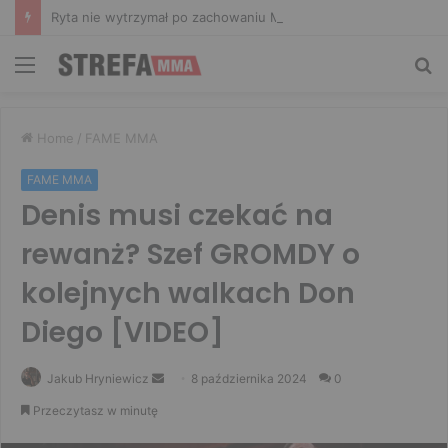
Ryta nie wytrzymał po zachowaniu Murańskiego. Mocne słowa Żołnierza
Menu
Sz
Home
/
FAME MMA
FAME MMA
Denis musi czekać na
rewanż? Szef GROMDY o
kolejnych walkach Don
Diego [VIDEO]
Send
Jakub Hryniewicz
8 października 2024
0
an
Przeczytasz w minutę
email