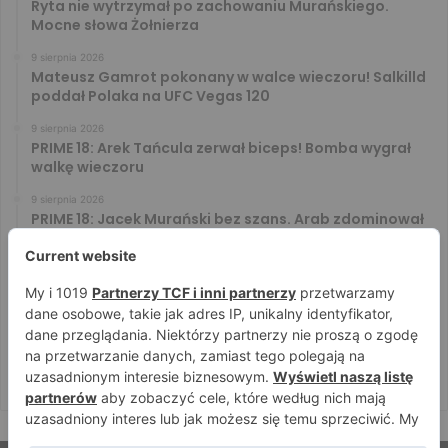
Ryta nie wytrzymał po zachowaniu Murańskiego.
Mocne słowa Żołnierza
9 sierpnia 2026
Mateusz Gamrot pokonany w walce wieczoru! Salkilld
poddał Polaka na UFC Vegas 120
9 sierpnia 2026
PRIME 18: Arek Tańcula zerwał biceps! Bomba wygrał
walkę wieczoru
9 sierpnia 2026
PRIME 18: Jacek Murański bez szans. Arab zdominował
leciwego rywala
8 sierpnia 2026
PRIME 18: Mariusz Wach rozbity przez 6. rywali. Gypsy
Team zwyciężył w 3. rundzie
8 sierpnia 2026
PRIME 18: Bagieta wrócił i wygrał. Wampirek przegrał w
2. rundzie