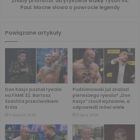
Znany promotor skrytykował walkę Tyson vs.
Paul. Mocne słowa o powrocie legendy
Powiązane artykuły
Don Kasjo poznał rywala
Pudzianowski już znalazł
na FAME 32. Bartosz
pierwszego rywala? „Don
Szachta przeciwnikiem
Kasjo” rzucił wyzwanie, a
Króla
odpowiedź mówi wiele
6 sierpnia 2026
8 lipca 2026