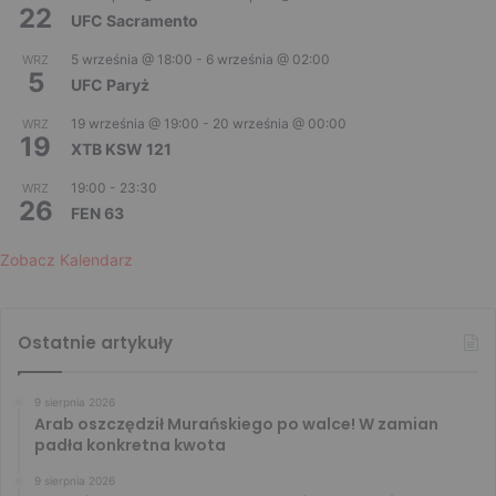
22
UFC Sacramento
5 września @ 18:00
-
6 września @ 02:00
WRZ
5
UFC Paryż
19 września @ 19:00
-
20 września @ 00:00
WRZ
19
XTB KSW 121
19:00
-
23:30
WRZ
26
FEN 63
Zobacz Kalendarz
Ostatnie artykuły
9 sierpnia 2026
Arab oszczędził Murańskiego po walce! W zamian
padła konkretna kwota
9 sierpnia 2026