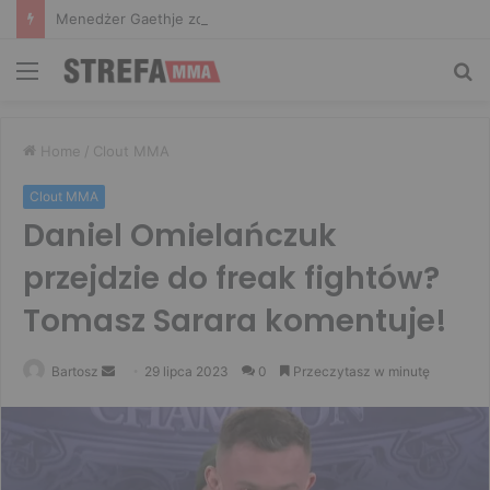
Menedżer Gaethje zdradził plany mistrza UFC: Gdyby zakończył karierę dzisiaj, byłbym…
Menu
Sz
Home
/
Clout MMA
Clout MMA
Daniel Omielańczuk
przejdzie do freak fightów?
Tomasz Sarara komentuje!
Send
Bartosz
29 lipca 2023
0
Przeczytasz w minutę
an
email