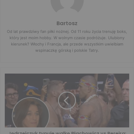
Bartosz
Od lat prawdziwy fan piłki nożnej. Od 11 roku życia trenuję boks,
który jest moim hobby. W wolnym czasie podróżuje. Ulubiony
kierunek? Włochy i Francja, ale przede wszystkim uwielbiam
wspinaczkę górską i polskie Tatry.
Jędrzejczyk typuje walkę Błachowicz vs Pereira: