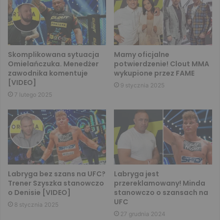
Skomplikowana sytuacja
Mamy oficjalne
Omielańczuka. Menedżer
potwierdzenie! Clout MMA
zawodnika komentuje
wykupione przez FAME
[VIDEO]
9 stycznia 2025
7 lutego 2025
Labryga bez szans na UFC?
Labryga jest
Trener Szyszka stanowczo
przereklamowany! Minda
o Denisie [VIDEO]
stanowczo o szansach na
UFC
8 stycznia 2025
27 grudnia 2024