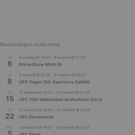
Nadchodzące wydarzenia
8 sierpnia @ 19:00
-
9 sierpnia @ 01:30
SIE
8
Prime Show MMA 18
8 sierpnia @ 22:00
-
9 sierpnia @ 06:00
SIE
8
UFC Vegas 120: Gamrot vs Salkilld
15 sierpnia @ 22:00
-
16 sierpnia @ 07:30
SIE
15
UFC 330: Makhachev vs Machado Garry
22 sierpnia @ 22:00
-
23 sierpnia @ 05:30
SIE
22
UFC Sacramento
5 września @ 18:00
-
6 września @ 02:00
WRZ
5
UFC Paryż