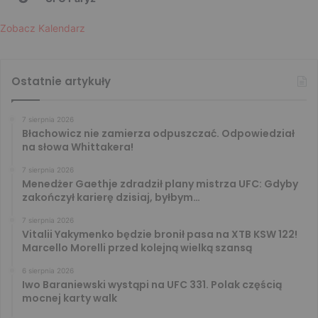
Zobacz Kalendarz
Ostatnie artykuły
7 sierpnia 2026
Błachowicz nie zamierza odpuszczać. Odpowiedział
na słowa Whittakera!
7 sierpnia 2026
Menedżer Gaethje zdradził plany mistrza UFC: Gdyby
zakończył karierę dzisiaj, byłbym…
7 sierpnia 2026
Vitalii Yakymenko będzie bronił pasa na XTB KSW 122!
Marcello Morelli przed kolejną wielką szansą
6 sierpnia 2026
Iwo Baraniewski wystąpi na UFC 331. Polak częścią
mocnej karty walk