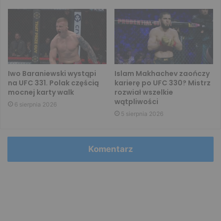
Iwo Baraniewski wystąpi
Islam Makhachev zaończy
na UFC 331. Polak częścią
karierę po UFC 330? Mistrz
mocnej karty walk
rozwiał wszelkie
wątpliwości
6 sierpnia 2026
5 sierpnia 2026
Komentarz