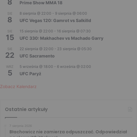
8
Prime Show MMA 18
8 sierpnia @ 22:00
-
9 sierpnia @ 06:00
SIE
8
UFC Vegas 120: Gamrot vs Salkilld
15 sierpnia @ 22:00
-
16 sierpnia @ 07:30
SIE
15
UFC 330: Makhachev vs Machado Garry
22 sierpnia @ 22:00
-
23 sierpnia @ 05:30
SIE
22
UFC Sacramento
5 września @ 18:00
-
6 września @ 02:00
WRZ
5
UFC Paryż
Zobacz Kalendarz
Ostatnie artykuły
7 sierpnia 2026
Błachowicz nie zamierza odpuszczać. Odpowiedział