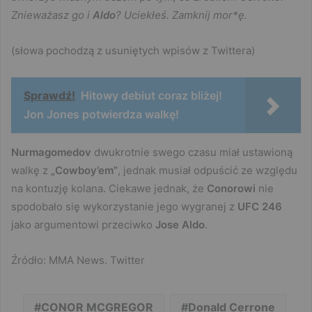
Znieważasz go i
Aldo
? Uciekłeś. Zamknij mor*ę.
(słowa pochodzą z usuniętych wpisów z Twittera)
Sprawdź!
Hitowy debiut coraz bliżej!
Jon Jones potwierdza walkę!
Nurmagomedov
dwukrotnie swego czasu miał ustawioną
walkę z
„Cowboy’em”
, jednak musiał odpuścić ze względu
na kontuzję kolana. Ciekawe jednak, że
Conorowi
nie
spodobało się wykorzystanie jego wygranej z
UFC 246
jako argumentowi przeciwko
Jose Aldo
.
Źródło: MMA News. Twitter
CONOR MCGREGOR
Donald Cerrone