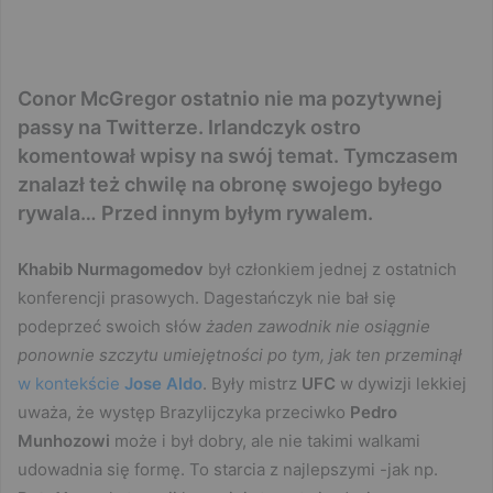
Conor McGregor ostatnio nie ma pozytywnej
passy na Twitterze. Irlandczyk ostro
komentował wpisy na swój temat. Tymczasem
znalazł też chwilę na obronę swojego byłego
rywala… Przed innym byłym rywalem.
Khabib Nurmagomedov
był członkiem jednej z ostatnich
konferencji prasowych. Dagestańczyk nie bał się
podeprzeć swoich słów
żaden zawodnik nie osiągnie
ponownie szczytu umiejętności po tym, jak ten przeminął
w kontekście
Jose Aldo
. Były mistrz
UFC
w dywizji lekkiej
uważa, że występ Brazylijczyka przeciwko
Pedro
Munhozowi
może i był dobry, ale nie takimi walkami
udowadnia się formę. To starcia z najlepszymi -jak np.