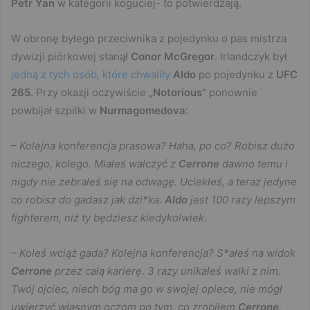
Petr Yan
w kategorii koguciej- to potwierdzają.
W obronę byłego przeciwnika z pojedynku o pas mistrza
dywizji piórkowej stanął
Conor McGregor
. Irlandczyk był
jedną z tych osób, które chwaliły
Aldo
po pojedynku z
UFC
265.
Przy okazji oczywiście
„Notorious”
ponownie
powbijał szpilki w
Nurmagomedova
:
– Kolejna konferencja prasowa? Haha, po co? Robisz dużo
niczego, kolego. Miałeś walczyć z
Cerrone
dawno temu i
nigdy nie zebrałeś się na odwagę. Uciekłeś, a teraz jedyne
co robisz do gadasz jak dzi*ka.
Aldo
jest 100 razy lepszym
fighterem, niż ty będziesz kiedykolwiek.
– Koleś wciąż gada? Kolejna konferencja? S*ałeś na widok
Cerrone
przez całą karierę. 3 razy unikałeś walki z nim.
Twój ojciec, niech bóg ma go w swojej opiece, nie mógł
uwierzyć własnym oczom po tym, co zrobiłem
Cerrone
.