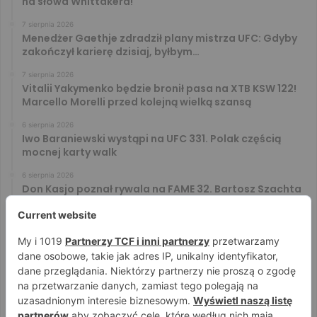
na słowa Whittakera!
7 sierpnia 2026
Menedżer Gaethje zdradził plany mistrza UFC: Gdyby
zakończył karierę dzisiaj, byłbym…
7 sierpnia 2026
Vitalii Yakymenko będzie bronił pasa na XTB KSW 122!
Marcello Morelli przed kolejną wielką szansą
6 sierpnia 2026
Iwo Baraniewski wystąpi na UFC 331. Polak częścią
mocnej karty walk
6 sierpnia 2026
Don Kasjo poznał rywala na FAME 32. Bartosz Szachta
przeciwnikiem Króla
6 sierpnia 2026
Niepokonany Włodarczyk zawalczy o ranking! Na XTB
KSW 122 zmierzy się z Paivą
5 sierpnia 2026
Mateusz DON DIEGO Kubiszyn o rywalu na GROMDA 26.
Kibice typują trzy nazwiska