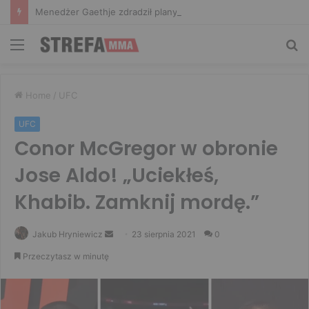
Menedżer Gaethje zdradził plany mistrza UFC: Gdyby zakończył karierę dzisiaj, byłbym…
Menu
Sz
Home
/
UFC
UFC
Conor McGregor w obronie
Jose Aldo! „Uciekłeś,
Khabib. Zamknij mordę.”
Send
Jakub Hryniewicz
23 sierpnia 2021
0
an
Przeczytasz w minutę
email