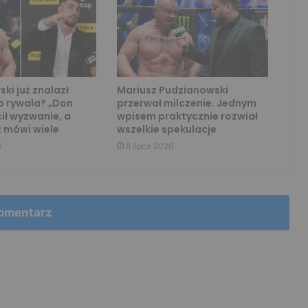
ki już znalazł
Mariusz Pudzianowski
o rywala? „Don
przerwał milczenie. Jednym
cił wyzwanie, a
wpisem praktycznie rozwiał
 mówi wiele
wszelkie spekulacje
6
8 lipca 2026
omentarz