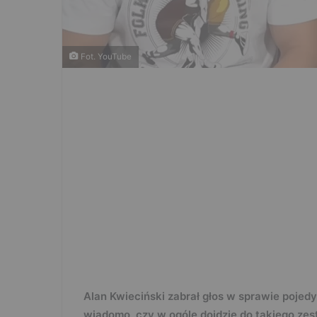
Fot. YouTube
Alan Kwieciński zabrał głos w sprawie pojedy
wiadomo, czy w ogóle dojdzie do takiego zes