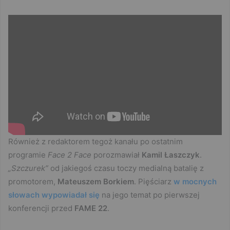
Również z redaktorem tegoż kanału po ostatnim
programie
Face 2 Face
porozmawiał
Kamil Łaszczyk
.
„Szczurek”
od jakiegoś czasu toczy medialną batalię z
promotorem,
Mateuszem Borkiem
. Pięściarz
w mocnych
słowach wypowiadał się
na jego temat po pierwszej
konferencji przed
FAME 22
.