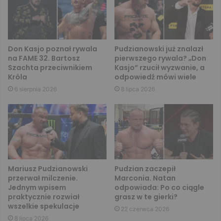
Don Kasjo poznał rywala
Pudzianowski już znalazł
na FAME 32. Bartosz
pierwszego rywala? „Don
Szachta przeciwnikiem
Kasjo” rzucił wyzwanie, a
Króla
odpowiedź mówi wiele
6 sierpnia 2026
8 lipca 2026
Mariusz Pudzianowski
Pudzian zaczepił
przerwał milczenie.
Marconia. Natan
Jednym wpisem
odpowiada: Po co ciągle
praktycznie rozwiał
grasz w te gierki?
wszelkie spekulacje
22 czerwca 2026
8 lipca 2026