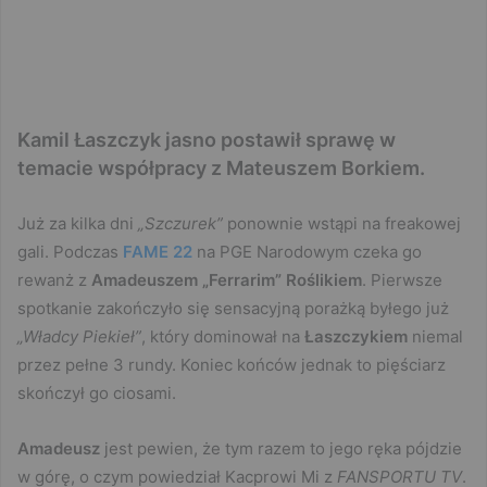
Kamil Łaszczyk jasno postawił sprawę w
temacie współpracy z Mateuszem Borkiem.
Już za kilka dni
„Szczurek”
ponownie wstąpi na freakowej
gali. Podczas
FAME 22
na PGE Narodowym czeka go
rewanż z
Amadeuszem „Ferrarim” Roślikiem
. Pierwsze
spotkanie zakończyło się sensacyjną porażką byłego już
„Władcy Piekieł”
, który dominował na
Łaszczykiem
niemal
przez pełne 3 rundy. Koniec końców jednak to pięściarz
skończył go ciosami.
Amadeusz
jest pewien, że tym razem to jego ręka pójdzie
w górę, o czym powiedział Kacprowi Mi z
FANSPORTU TV
.