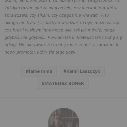
walce, nie przed walką. Tu miałem przed. Druga rzecz: za
każdym razem stał za mną gościu, czy tam kobieta, która
sprawdzała, czy sikam, czy czegoś nie wlewam. A tu
nikogo nie było. (…) Jakbym wiedział, to bym może zaczął
coś brać i wlałbym inny mocz. Ale, tak jak mówię, mogę
gdybać, nie gdybać… Powiem tak o: Mateusz tak trochę się
odciął. Nie ukrywam, że trochę mnie to boli, a zarazem: to
nowy promotor, który się tego uczy.
fame mma
Kamil Łaszczyk
MATEUSZ BOREK