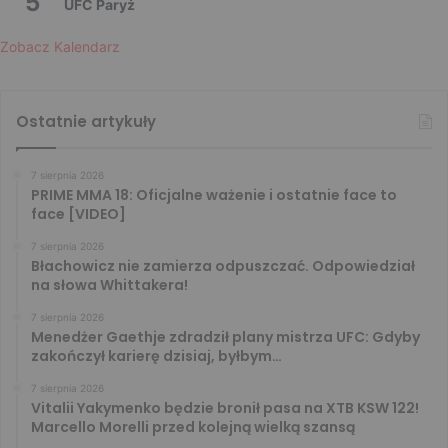
5
UFC Paryż
Zobacz Kalendarz
Ostatnie artykuły
7 sierpnia 2026
PRIME MMA 18: Oficjalne ważenie i ostatnie face to
face [VIDEO]
7 sierpnia 2026
Błachowicz nie zamierza odpuszczać. Odpowiedział
na słowa Whittakera!
7 sierpnia 2026
Menedżer Gaethje zdradził plany mistrza UFC: Gdyby
zakończył karierę dzisiaj, byłbym…
7 sierpnia 2026
Vitalii Yakymenko będzie bronił pasa na XTB KSW 122!
Marcello Morelli przed kolejną wielką szansą