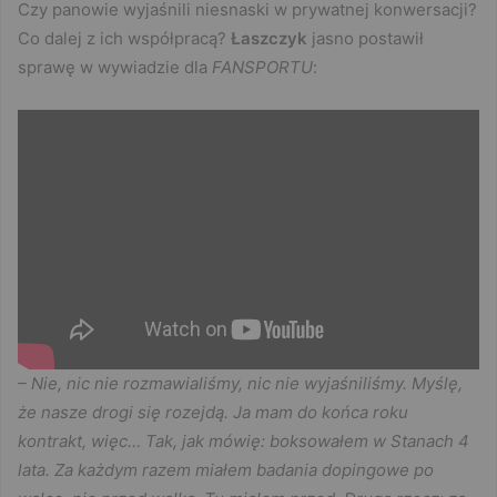
Czy panowie wyjaśnili niesnaski w prywatnej konwersacji?
Co dalej z ich współpracą?
Łaszczyk
jasno postawił
sprawę w wywiadzie dla
FANSPORTU
:
– Nie, nic nie rozmawialiśmy, nic nie wyjaśniliśmy. Myślę,
że nasze drogi się rozejdą. Ja mam do końca roku
kontrakt, więc… Tak, jak mówię: boksowałem w Stanach 4
lata. Za każdym razem miałem badania dopingowe po