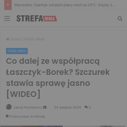
Menedżer Gaethje zdradził plany mistrza UFC: Gdyby zakończył karierę dzisiaj, byłbym…
Menu
Sz
Home
/
FAME MMA
FAME MMA
Co dalej ze współpracą
Łaszczyk-Borek? Szczurek
stawia sprawę jasno
[WIDEO]
Send
Jakub Hryniewicz
24 sierpnia 2024
0
an
Przeczytasz w minutę
email