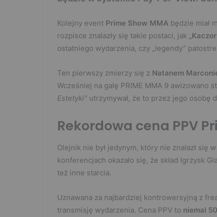
Kolejny event
Prime Show MMA
będzie miał m
rozpisce znalazły się takie postaci, jak
„Kaczor
ostatniego wydarzenia, czy „legendy” patostr
Ten pierwszy zmierzy się z
Natanem Marcon
Wcześniej na galę PRIME MMA 9 awizowano st
Estetyki”
utrzymywał, że to przez jego osobę d
Rekordowa cena PPV Pr
Olejnik nie był jedynym, który nie znalazł się
konferencjach okazało się, że skład Igrzysk G
też inne starcia.
Uznawana za najbardziej kontrowersyjną z frea
transmisję wydarzenia. Cena PPV to
niemal 50