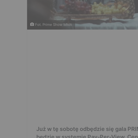
Fot. Prime Show MMA
Już w tę sobotę odbędzie się gala PR
będzie w systemie Pay-Per-View. Cena