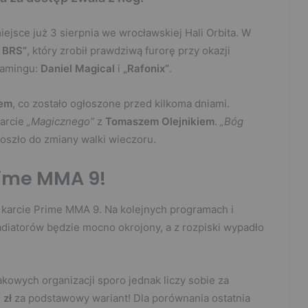
iejsce już 3 sierpnia we wrocławskiej Hali Orbita. W
 BRS”
, który zrobił prawdziwą furorę przy okazji
eamingu:
Daniel Magical
i
„Rafonix”
.
iem
, co zostało ogłoszone przed kilkoma dniami.
arcie
„Magicznego”
z
Tomaszem Olejnikiem
.
„Bóg
oszło do zmiany walki wieczoru.
ime MMA 9!
 w karcie Prime MMA 9. Na kolejnych programach i
ladiatorów będzie mocno okrojony, a z rozpiski wypadło
kowych organizacji sporo jednak liczy sobie za
 zł
za podstawowy wariant! Dla porównania ostatnia