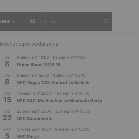
Losowy
Szukaj...
KINGI
artykuł
adchodzące wydarzenia
8 sierpnia @ 19:00
-
9 sierpnia @ 01:30
SIE
8
Prime Show MMA 18
8 sierpnia @ 22:00
-
9 sierpnia @ 06:00
SIE
8
UFC Vegas 120: Gamrot vs Salkilld
15 sierpnia @ 22:00
-
16 sierpnia @ 07:30
SIE
15
UFC 330: Makhachev vs Machado Garry
22 sierpnia @ 22:00
-
23 sierpnia @ 05:30
SIE
22
UFC Sacramento
5 września @ 18:00
-
6 września @ 02:00
WRZ
5
UFC Paryż