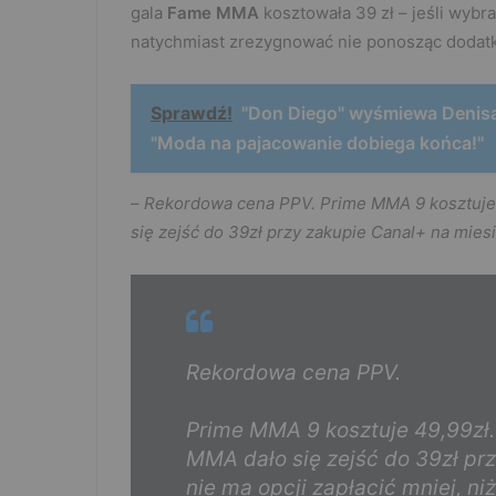
gala
Fame MMA
kosztowała 39 zł – jeśli wybra
natychmiast zrezygnować nie ponosząc dodat
Sprawdź!
"Don Diego" wyśmiewa Denisa
"Moda na pajacowanie dobiega końca!"
–
Rekordowa cena PPV. Prime MMA 9 kosztuje 4
się zejść do 39zł przy zakupie Canal+ na miesią
Rekordowa cena PPV.
Prime MMA 9 kosztuje 49,99zł.
MMA dało się zejść do 39zł prz
nie ma opcji zapłacić mniej, ni