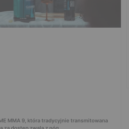
IME MMA 9, która tradycyjnie transmitowana
 za dostęp zwala z nóg.