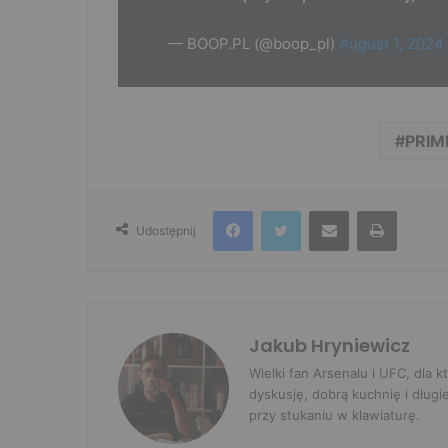
— BOOP.PL (@boop_pl)
August 1, 2024
PRIM
Facebook
Twitter
Udostępnij przez e-mail
Drukuj
Udostępnij
Jakub Hryniewicz
Wielki fan Arsenalu i UFC, dla
dyskusję, dobrą kuchnię i długi
przy stukaniu w klawiaturę.