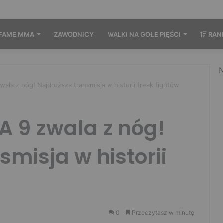
FAME MMA
ZAWODNICY
WALKI NA GOŁE PIĘŚCI
RAN
N
la z nóg! Najdroższa transmisja w historii freak fightów
 9 zwala z nóg!
smisja w historii
0
Przeczytasz w minutę