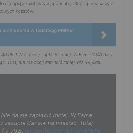
ło się opcję z subskrypcją Canal+, z której można było
kowych kosztów.
 oraz uderza w federację PRIME:
9,99zł. Nie da się zapłacić mniej. W Fame MMA dało
c. Tutaj nie ma opcji zapłacić mniej, niż 49,99zł.
 Nie da się zapłacić mniej. W Fame
y zakupie Canal+ na miesiąc. Tutaj
ż 49,99zł.
pic.twitter.com/b63yv8hBFE