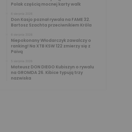
Polak częścią mocnej karty walk
6 sierpnia 2026
Don Kasjo poznał rywala na FAME 32.
Bartosz Szachta przeciwnikiem Króla
6 sierpnia 2026
Niepokonany Włodarczyk zawalczy o
ranking! Na XTB KSW 122 zmierzy się z
Paivą
5 sierpnia 2026
Mateusz DON DIEGO Kubiszyn o rywalu
na GROMDA 26. Kibice typują trzy
nazwiska