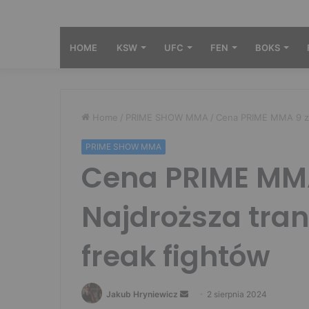
HOME
KSW
UFC
FEN
BOKS
Home
/
PRIME SHOW MMA
/
Cena PRIME MMA 9 zwa
PRIME SHOW MMA
Cena PRIME MMA
Najdroższa tran
freak fightów
Send
Jakub Hryniewicz
2 sierpnia 2024