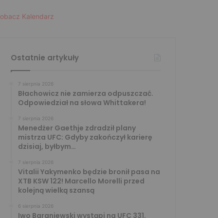
obacz Kalendarz
Ostatnie artykuły
7 sierpnia 2026
Błachowicz nie zamierza odpuszczać.
Odpowiedział na słowa Whittakera!
7 sierpnia 2026
Menedżer Gaethje zdradził plany
mistrza UFC: Gdyby zakończył karierę
dzisiaj, byłbym…
7 sierpnia 2026
Vitalii Yakymenko będzie bronił pasa na
XTB KSW 122! Marcello Morelli przed
kolejną wielką szansą
6 sierpnia 2026
Iwo Baraniewski wystąpi na UFC 331.