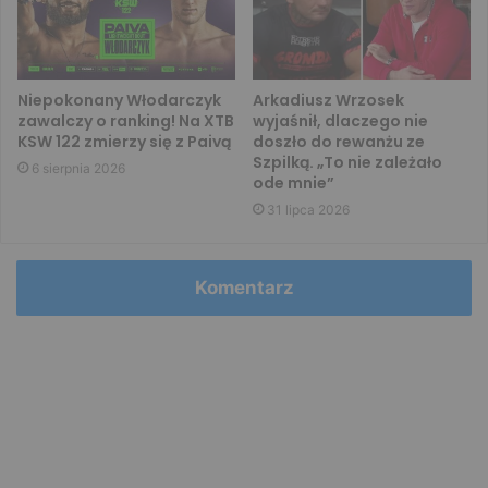
Niepokonany Włodarczyk
Arkadiusz Wrzosek
zawalczy o ranking! Na XTB
wyjaśnił, dlaczego nie
KSW 122 zmierzy się z Paivą
doszło do rewanżu ze
Szpilką. „To nie zależało
6 sierpnia 2026
ode mnie”
31 lipca 2026
Komentarz