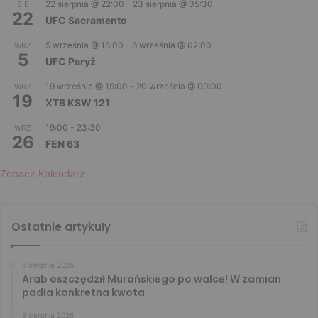
22 sierpnia @ 22:00
-
23 sierpnia @ 05:30
SIE
22
UFC Sacramento
5 września @ 18:00
-
6 września @ 02:00
WRZ
5
UFC Paryż
19 września @ 19:00
-
20 września @ 00:00
WRZ
19
XTB KSW 121
19:00
-
23:30
WRZ
26
FEN 63
Zobacz Kalendarz
Ostatnie artykuły
9 sierpnia 2026
Arab oszczędził Murańskiego po walce! W zamian
padła konkretna kwota
9 sierpnia 2026