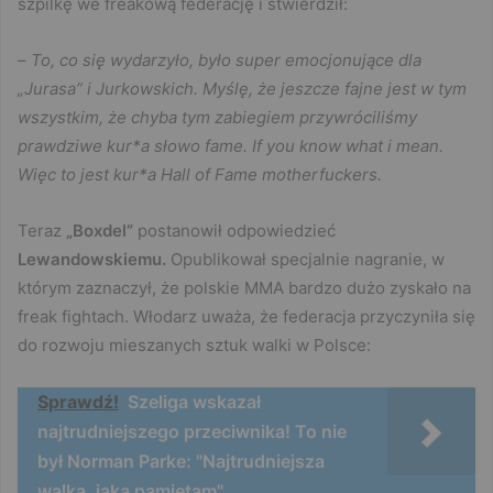
szpilkę we freakową federację i stwierdził:
–
To, co się wydarzyło, było super emocjonujące dla
„Jurasa” i Jurkowskich. Myślę, że jeszcze fajne jest w tym
wszystkim, że chyba tym zabiegiem przywróciliśmy
prawdziwe kur*a słowo fame. If you know what i mean.
Więc to jest kur*a Hall of Fame motherfuckers.
Teraz
„Boxdel”
postanowił odpowiedzieć
Lewandowskiemu.
Opublikował specjalnie nagranie, w
którym zaznaczył, że polskie MMA bardzo dużo zyskało na
freak fightach. Włodarz uważa, że federacja przyczyniła się
do rozwoju mieszanych sztuk walki w Polsce:
Sprawdź!
Szeliga wskazał
najtrudniejszego przeciwnika! To nie
był Norman Parke: "Najtrudniejsza
walka, jaką pamiętam"