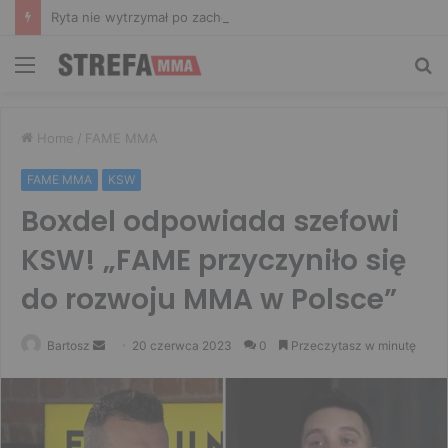
Ryta nie wytrzymał po zachowaniu Murańskiego. Mocne słowa Żołnierza
Menu
Sz
Home
/
FAME MMA
FAME MMA
KSW
Boxdel odpowiada szefowi
KSW! „FAME przyczyniło się
do rozwoju MMA w Polsce”
Send
Bartosz
20 czerwca 2023
0
Przeczytasz w minutę
an
email