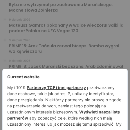
Ryta nie wytrzymał po zachowaniu Murańskiego.
Mocne słowa Żołnierza
9 sierpnia 2026
Mateusz Gamrot pokonany w walce wieczoru! Salkilld
poddał Polaka na UFC Vegas 120
9 sierpnia 2026
PRIME 18: Arek Tańcula zerwał biceps! Bomba wygrał
walkę wieczoru
9 sierpnia 2026
PRIME 18: Jacek Murański bez szans. Arab zdominował
leciwego rywala
8 sierpnia 2026
PRIME 18: Mariusz Wach rozbity przez 6. rywali. Gypsy
Team zwyciężył w 3. rundzie
8 sierpnia 2026
PRIME 18: Bagieta wrócił i wygrał. Wampirek przegrał w
2. rundzie