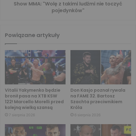
Show MMA: "Wolę z takimi ludźmi nie toczyć
pojedynków"
Powiązane artykuły
Vitalii Yakymenko będzie
Don Kasjo poznał rywala
bronił pasa na XTB KSW
na FAME 32. Bartosz
122! Marcello Morelli przed
Szachta przeciwnikiem
kolejną wielką szansą
Króla
7 sierpnia 2026
6 sierpnia 2026