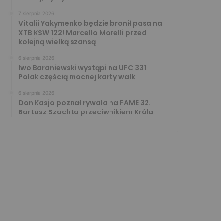
7 sierpnia 2026
Vitalii Yakymenko będzie bronił pasa na
XTB KSW 122! Marcello Morelli przed
kolejną wielką szansą
6 sierpnia 2026
Iwo Baraniewski wystąpi na UFC 331.
Polak częścią mocnej karty walk
6 sierpnia 2026
Don Kasjo poznał rywala na FAME 32.
Bartosz Szachta przeciwnikiem Króla