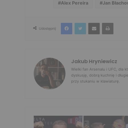
Alex Pereira
Jan Błacho
Facebook
Twitter
Udostępnij przez e-mail
Drukuj
Udostępnij
Jakub Hryniewicz
Wielki fan Arsenalu i UFC, dla
dyskusję, dobrą kuchnię i długi
przy stukaniu w klawiaturę.