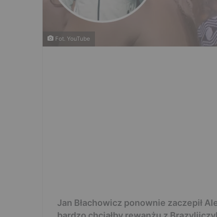
Fot. YouTube
Jan Błachowicz ponownie zaczepił Alex
bardzo chciałby rewanżu z Brazylijczy