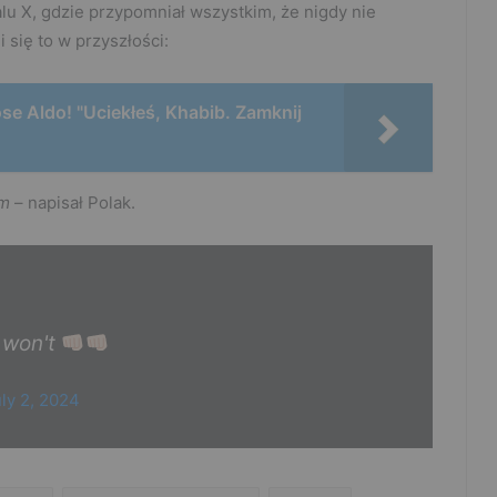
lu X, gdzie przypomniał wszystkim, że nigdy nie
 się to w przyszłości:
e Aldo! "Uciekłeś, Khabib. Zamknij
am
– napisał Polak.
I won't
ly 2, 2024