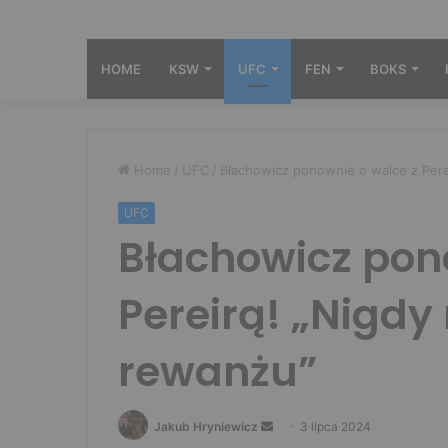
HOME
KSW
UFC
FEN
BOKS
Home
/
UFC
/
Błachowicz ponownie o walce z Pere
UFC
Błachowicz pon
Pereirą! „Nigdy
rewanżu”
Send
Jakub Hryniewicz
3 lipca 2024