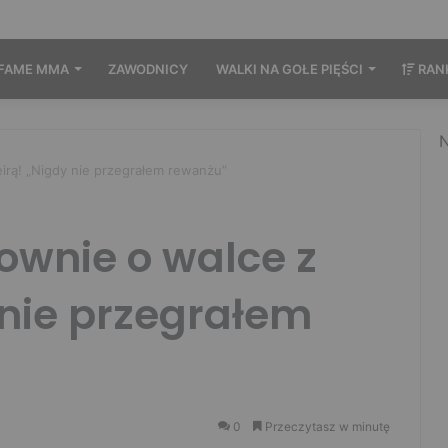
FAME MMA
ZAWODNICY
WALKI NA GOŁE PIĘŚCI
RAN
N
irą! „Nigdy nie przegrałem rewanżu”
ownie o walce z
 nie przegrałem
0
Przeczytasz w minutę