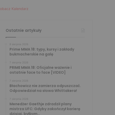
obacz Kalendarz
Ostatnie artykuły
8 sierpnia 2026
Prime MMA 18: typy, kursy i zakłady
bukmacherskie na galę
7 sierpnia 2026
PRIME MMA 18: Oficjalne ważenie i
ostatnie face to face [VIDEO]
7 sierpnia 2026
Błachowicz nie zamierza odpuszczać.
Odpowiedział na słowa Whittakera!
7 sierpnia 2026
Menedżer Gaethje zdradził plany
mistrza UFC: Gdyby zakończył karierę
dzisiaj, byłbym…