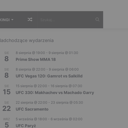
Losowy
Szukaj...
KINGI
artykuł
adchodzące wydarzenia
8 sierpnia @ 19:00
-
9 sierpnia @ 01:30
SIE
8
Prime Show MMA 18
8 sierpnia @ 22:00
-
9 sierpnia @ 06:00
SIE
8
UFC Vegas 120: Gamrot vs Salkilld
15 sierpnia @ 22:00
-
16 sierpnia @ 07:30
SIE
15
UFC 330: Makhachev vs Machado Garry
22 sierpnia @ 22:00
-
23 sierpnia @ 05:30
SIE
22
UFC Sacramento
5 września @ 18:00
-
6 września @ 02:00
WRZ
5
UFC Paryż