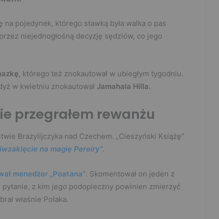
ę na pojedynek, którego stawką była walka o pas
przez niejednogłośną decyzję sędziów, co jego
hazkę
, którego też znokautował w ubiegłym tygodniu.
gdyż w kwietniu znokautował
Jamahala Hilla
.
nie przegrałem rewanżu
stwie Brazylijczyka nad Czechem. „Cieszyński Książę”
iwzaklęcie na magię Pereiry”
.
wał menedżer „Poatana”
. Skomentował on jeden z
o pytanie, z kim jego podopieczny powinien zmierzyć
rał właśnie Polaka.