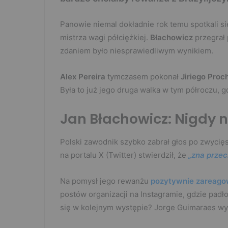
Panowie niemal dokładnie rok temu spotkali si
mistrza wagi półciężkiej.
Błachowicz
przegrał 
zdaniem było niesprawiedliwym wynikiem.
Alex Pereira
tymczasem pokonał
Jiriego Proc
Była to już jego druga walka w tym półroczu, 
Jan Błachowicz: Nigdy 
Polski zawodnik szybko zabrał głos po zwycię
na portalu X (Twitter) stwierdził, że
„zna przec
Na pomysł jego rewanżu
pozytywnie zareago
postów organizacji na Instagramie, gdzie padł
się w kolejnym występie? Jorge Guimaraes wyb