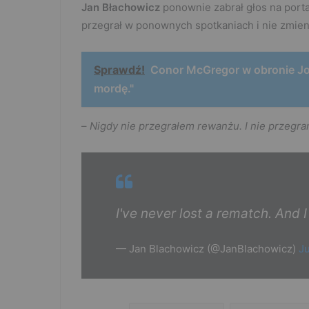
Jan Błachowicz
ponownie zabrał głos na porta
przegrał w ponownych spotkaniach i nie zmieni
Sprawdź!
Conor McGregor w obronie Jos
mordę."
–
Nigdy nie przegrałem rewanżu. I nie przegr
I've never lost a rematch. And 
— Jan Blachowicz (@JanBlachowicz)
Ju