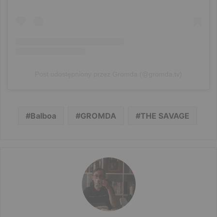
Post udostępniony przez Gromda (@gromda.tv)
Balboa
GROMDA
THE SAVAGE