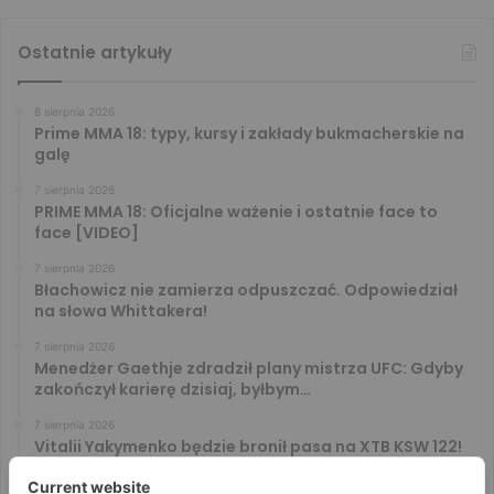
Ostatnie artykuły
8 sierpnia 2026
Prime MMA 18: typy, kursy i zakłady bukmacherskie na
galę
7 sierpnia 2026
PRIME MMA 18: Oficjalne ważenie i ostatnie face to
face [VIDEO]
7 sierpnia 2026
Błachowicz nie zamierza odpuszczać. Odpowiedział
na słowa Whittakera!
7 sierpnia 2026
Menedżer Gaethje zdradził plany mistrza UFC: Gdyby
zakończył karierę dzisiaj, byłbym…
7 sierpnia 2026
Vitalii Yakymenko będzie bronił pasa na XTB KSW 122!
Marcello Morelli przed kolejną wielką szansą