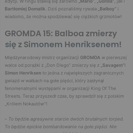
edycji. W ringu stawią się zarówno
„Mario”
,
„Gorilla”
, jak i
Bartłomiej Domalik
. Dziś poznaliśmy rywala
„Balboy”
i
wiadomo, że można spodziewać się ciężkich grzmotów!
GROMDA 15: Balboa zmierzy
się z Simonem Henriksenem!
Międzynarodowy mistrz organizacji
GROMDA
w pierwszej
walce od porażki z „Don Diego” zmierzy się z
„Savagem”
!
Simon Henriksen
to jedna z największych zagranicznych
gwiazd w walkach na gołe pięści, który zasłynął
fenomenalnymi występami w organizacji King Of The
Streets. Teraz przyszedł czas, by sprawdził się z polskim
„Królem Nokautów”!
–
To będzie agresywne starcie dwóch brutalnych torped.
To będzie epickie bombardowanie na gołe pięści. Nie