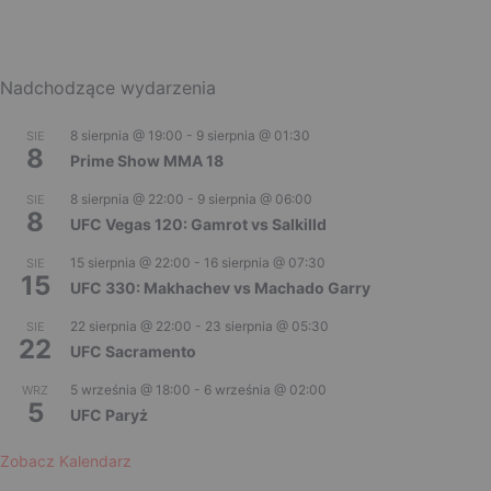
Nadchodzące wydarzenia
8 sierpnia @ 19:00
-
9 sierpnia @ 01:30
SIE
8
Prime Show MMA 18
8 sierpnia @ 22:00
-
9 sierpnia @ 06:00
SIE
8
UFC Vegas 120: Gamrot vs Salkilld
15 sierpnia @ 22:00
-
16 sierpnia @ 07:30
SIE
15
UFC 330: Makhachev vs Machado Garry
22 sierpnia @ 22:00
-
23 sierpnia @ 05:30
SIE
22
UFC Sacramento
5 września @ 18:00
-
6 września @ 02:00
WRZ
5
UFC Paryż
Zobacz Kalendarz