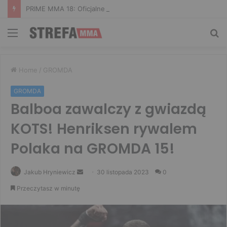
PRIME MMA 18: Oficjalne ważenie i ostatnie face to face [VIDEO]
Menu
Sz
Home
/
GROMDA
GROMDA
Balboa zawalczy z gwiazdą
KOTS! Henriksen rywalem
Polaka na GROMDA 15!
Send
Jakub Hryniewicz
30 listopada 2023
0
an
Przeczytasz w minutę
email