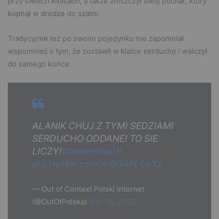
przy swoich kibicach, a także zniszczył swój puchar, który
kopnął w drodze do szatni.
Tradycyjnie też po swoim pojedynku nie zapomniał
wspomnieć o tym, że zostawił w klatce serducho i walczył
do samego końca:
ALANIK CHUJ Z TYMI SEDZIAMI
SERDUCHO ODDANE! TO SIE
LICZY!
#famemma18
pic.twitter.com/m8GAhL6eXz
— Out of Context Polski Internet
(@OutOfPolska)
May 20, 2023