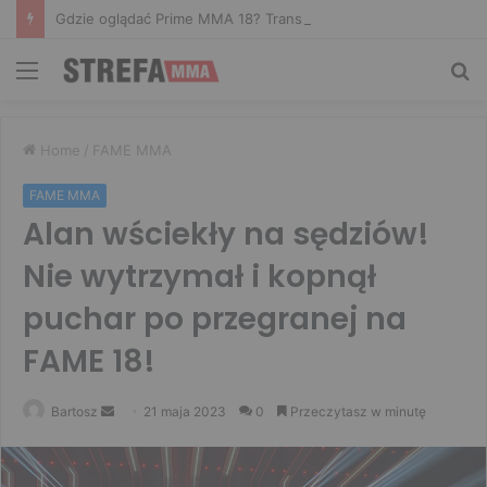
Gdzie oglądać Prime MMA 18? Transmisja na żywo
Menu
Sz
Home
/
FAME MMA
FAME MMA
Alan wściekły na sędziów!
Nie wytrzymał i kopnął
puchar po przegranej na
FAME 18!
Send
Bartosz
21 maja 2023
0
Przeczytasz w minutę
an
email