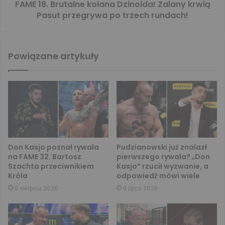
FAME 18. Brutalne kolana Dzinolda! Zalany krwią
Pasut przegrywa po trzech rundach!
Powiązane artykuły
Don Kasjo poznał rywala
Pudzianowski już znalazł
na FAME 32. Bartosz
pierwszego rywala? „Don
Szachta przeciwnikiem
Kasjo” rzucił wyzwanie, a
Króla
odpowiedź mówi wiele
6 sierpnia 2026
8 lipca 2026