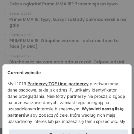
Gdzie oglądać Prime MMA 18? Transmisja na żywo
8 sierpnia 2026
Prime MMA 18: typy, kursy i zakłady bukmacherskie na
galę
7 sierpnia 2026
PRIME MMA 18: Oficjalne ważenie i ostatnie face to
face [VIDEO]
7 sierpnia 2026
Błachowicz nie zamierza odpuszczać. Odpowiedział
na słowa Whittakera!
7 sierpnia 2026
Menedżer Gaethje zdradził plany mistrza UFC: Gdyby
zakończył karierę dzisiaj, byłbym…
7 sierpnia 2026
Vitalii Yakymenko będzie bronił pasa na XTB KSW 122!
Marcello Morelli przed kolejną wielką szansą