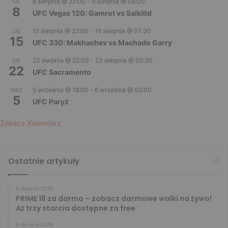
8 sierpnia @ 22:00
-
9 sierpnia @ 06:00
SIE
8
UFC Vegas 120: Gamrot vs Salkilld
15 sierpnia @ 22:00
-
16 sierpnia @ 07:30
SIE
15
UFC 330: Makhachev vs Machado Garry
22 sierpnia @ 22:00
-
23 sierpnia @ 05:30
SIE
22
UFC Sacramento
5 września @ 18:00
-
6 września @ 02:00
WRZ
5
UFC Paryż
Zobacz Kalendarz
Ostatnie artykuły
8 sierpnia 2026
PRIME 18 za darmo – zobacz darmowe walki na żywo!
Aż trzy starcia dostępne za free
8 sierpnia 2026