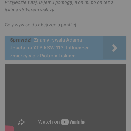
Przyjedzie tutaj, ja jemu pomogę, a on mi bo on też z
jakimś strikerem walczy.
Cały wywiad do obejrzenia poniżej.
Sprawdź!
Znamy rywala Adama
Josefa na XTB KSW 113. Influencer
zmierzy się z Piotrem Liskiem