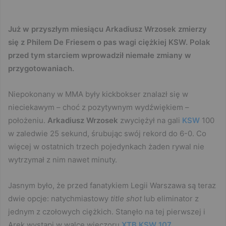
Już w przyszłym miesiącu Arkadiusz Wrzosek zmierzy
się z Philem De Friesem o pas wagi ciężkiej KSW. Polak
przed tym starciem wprowadził niemałe zmiany w
przygotowaniach.
Niepokonany w MMA były kickbokser znalazł się w
nieciekawym – choć z pozytywnym wydźwiękiem –
położeniu.
Arkadiusz Wrzosek
zwyciężył na gali
KSW
100
w zaledwie 25 sekund, śrubując swój rekord do 6-0. Co
więcej w ostatnich trzech pojedynkach żaden rywal nie
wytrzymał z nim nawet minuty.
Jasnym było, że przed fanatykiem Legii Warszawa są teraz
dwie opcje: natychmiastowy
title shot
lub eliminator z
jednym z czołowych ciężkich. Stanęło na tej pierwszej i
Arek wystąpi w walce wieczoru
XTB KSW 107
.