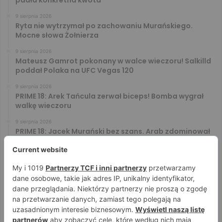
padła konkretna kwota
9 sierpnia 2026
Ryta nie wytrzymał po zachowaniu Murańskiego.
Mocne słowa Żołnierza
9 sierpnia 2026
Mateusz Gamrot pokonany w walce wieczoru! Salkilld
poddał Polaka na UFC Vegas 120
9 sierpnia 2026
PRIME 18: Arek Tańcula zerwał biceps! Bomba wygrał
walkę wieczoru
9 sierpnia 2026
PRIME 18: Jacek Murański bez szans. Arab zdominował
leciwego rywala
8 sierpnia 2026
PRIME 18: Mariusz Wach rozbity przez 6. rywali. Gypsy
Team zwyciężył w 3. rundzie
8 sierpnia 2026
PRIME 18: Bagieta wrócił i wygrał. Wampirek przegrał w
2. rundzie