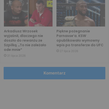
Arkadiusz Wrzosek
Piękne pożegnanie
wyjaśnił, dlaczego nie
Parnasse’a. KSW
doszło do rewanżu ze
opublikowało wymowny
Szpilką. „To nie zależało
wpis po transferze do UFC
ode mnie”
27 lipca 2026
31 lipca 2026
Komentarz