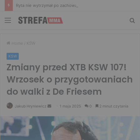
Ryta nie wytrzymał po zachowaniu Murańskiego. Mocne słowa Żołnierza
Menu
Sz
Home
/
KSW
KSW
Zmiany przed XTB KSW 107!
Wrzosek o przygotowaniach
do walki z De Friesem
Send
Jakub Hryniewicz
1 maja 2025
0
2 minut czytania
an
email