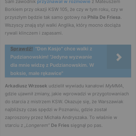
Sam zawodnik
przyznawał w rozmowie
z Mateuszem
Borkiem przy okazji KSW 105, że czy w tym roku, czy w
przyszłym będzie tak samo gotowy na
Phila De Friesa
.
Wszyscy znają styl walki Anglika, który mocno dociąża
rywali klinczem i zapasami.
Sprawdź!
"Don Kasjo" chce walki z
Pudzianowskim! "Jedyne wyzwanie
dla mnie widzę z Pudzianowskim. W
boksie, małe rękawice"
Arkadiusz Wrzosek
udzielił wywiadu kanałowi
MyMMA
,
gdzie ujawnił zmiany, jakie wprowadzi w przygotowaniach
do starcia z mistrzem KSW. Okazuje się, że Warszawiak
najbliższy czas spędzi w Poznaniu, gdzie został
zaproszony przez Michała Andryszaka. To właśnie w
starciu z
„Longerem”
De Fries
sięgnął po pas.