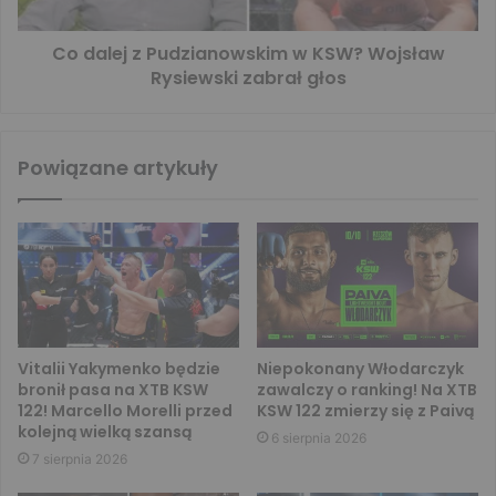
Co dalej z Pudzianowskim w KSW? Wojsław
Rysiewski zabrał głos
Powiązane artykuły
Vitalii Yakymenko będzie
Niepokonany Włodarczyk
bronił pasa na XTB KSW
zawalczy o ranking! Na XTB
122! Marcello Morelli przed
KSW 122 zmierzy się z Paivą
kolejną wielką szansą
6 sierpnia 2026
7 sierpnia 2026