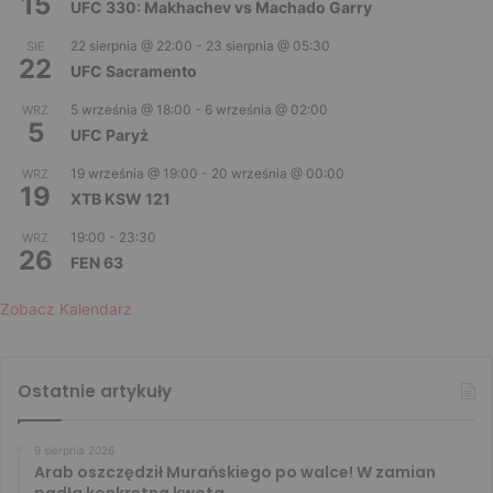
15
UFC 330: Makhachev vs Machado Garry
22 sierpnia @ 22:00
-
23 sierpnia @ 05:30
SIE
22
UFC Sacramento
5 września @ 18:00
-
6 września @ 02:00
WRZ
5
UFC Paryż
19 września @ 19:00
-
20 września @ 00:00
WRZ
19
XTB KSW 121
19:00
-
23:30
WRZ
26
FEN 63
Zobacz Kalendarz
Ostatnie artykuły
9 sierpnia 2026
Arab oszczędził Murańskiego po walce! W zamian