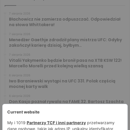
7 sierpnia 2026
Błachowicz nie zamierza odpuszczać. Odpowiedział
na słowa Whittakera!
7 sierpnia 2026
Menedżer Gaethje zdradził plany mistrza UFC: Gdyby
zakończył karierę dzisiaj, byłbym…
7 sierpnia 2026
Vitalii Yakymenko będzie bronił pasa na XTB KSW 122!
Marcello Morelli przed kolejną wielką szansą
6 sierpnia 2026
Iwo Baraniewski wystąpi na UFC 331. Polak częścią
mocnej karty walk
6 sierpnia 2026
Don Kasjo poznał rywala na FAME 32. Bartosz Szachta
przeciwnikiem Króla
6 sierpnia 2026
Niepokonany Włodarczyk zawalczy o ranking! Na XTB
KSW 122 zmierzy się z Paivą