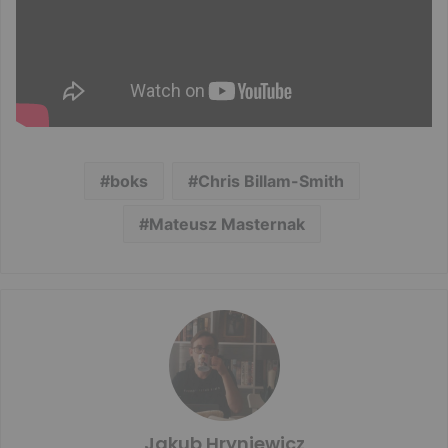
boks
Chris Billam-Smith
Mateusz Masternak
Jakub Hryniewicz