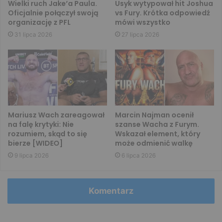
Wielki ruch Jake’a Paula.
Usyk wytypował hit Joshua
Oficjalnie połączył swoją
vs Fury. Krótka odpowiedź
organizację z PFL
mówi wszystko
31 lipca 2026
27 lipca 2026
Mariusz Wach zareagował
Marcin Najman ocenił
na falę krytyki: Nie
szanse Wacha z Furym.
rozumiem, skąd to się
Wskazał element, który
bierze [WIDEO]
może odmienić walkę
9 lipca 2026
6 lipca 2026
Komentarz