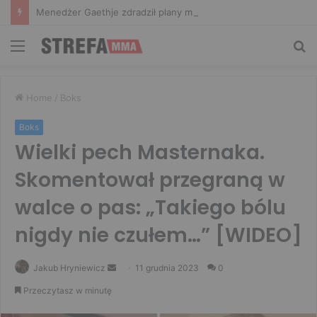
Menedżer Gaethje zdradził plany mistrza UFC: Gdyby zakończył karierę dzisiaj, byłbym…
Menu
Sz
Home
/
Boks
Boks
Wielki pech Masternaka.
Skomentował przegraną w
walce o pas: „Takiego bólu
nigdy nie czułem…” [WIDEO]
Send
Jakub Hryniewicz
11 grudnia 2023
0
an
Przeczytasz w minutę
email