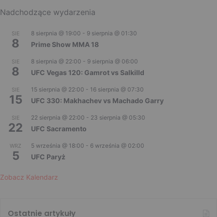
Nadchodzące wydarzenia
8 sierpnia @ 19:00
-
9 sierpnia @ 01:30
SIE
8
Prime Show MMA 18
8 sierpnia @ 22:00
-
9 sierpnia @ 06:00
SIE
8
UFC Vegas 120: Gamrot vs Salkilld
15 sierpnia @ 22:00
-
16 sierpnia @ 07:30
SIE
15
UFC 330: Makhachev vs Machado Garry
22 sierpnia @ 22:00
-
23 sierpnia @ 05:30
SIE
22
UFC Sacramento
5 września @ 18:00
-
6 września @ 02:00
WRZ
5
UFC Paryż
Zobacz Kalendarz
Ostatnie artykuły