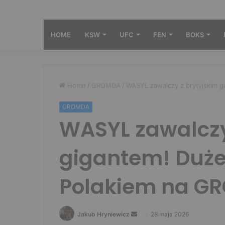
HOME
KSW
UFC
FEN
BOKS
Home
/
GROMDA
/
WASYL zawalczy z brytyjskim 
GROMDA
WASYL zawalczy
gigantem! Duże
Polakiem na G
Send
Jakub Hryniewicz
28 maja 2026