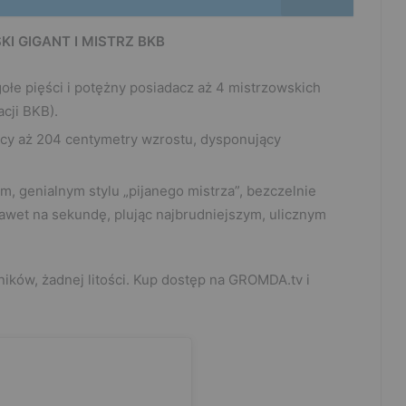
KI GIGANT I MISTRZ BKB
gołe pięści i potężny posiadacz aż 4 mistrzowskich
acji BKB).
ący aż 204 centymetry wzrostu, dysponujący
m, genialnym stylu „pijanego mistrza”, bezczelnie
nawet na sekundę, plując najbrudniejszym, ulicznym
ków, żadnej litości. Kup dostęp na GROMDA.tv i