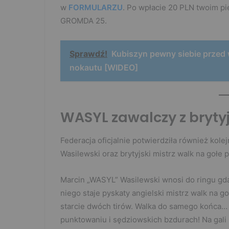
w
FORMULARZU
. Po wpłacie 20 PLN twoim p
GROMDA 25.
Sprawdź!
Kubiszyn pewny siebie przed 
nokautu [WIDEO]
WASYL zawalczy z bryt
Federacja oficjalnie potwierdziła również kole
Wasilewski oraz brytyjski mistrz walk na gołe
Marcin „WASYL” Wasilewski wnosi do ringu gdań
niego staje pyskaty angielski mistrz walk na go
starcie dwóch tirów. Walka do samego końca… 
punktowaniu i sędziowskich bzdurach! Na gali G