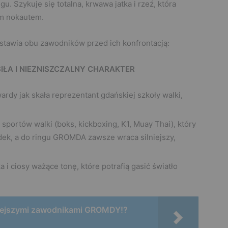
u. Szykuje się totalna, krwawa jatka i rzeź, która
ym nokautem.
stawia obu zawodników przed ich konfrontacją:
IŁA I NIEZNISZCZALNY CHARAKTER
rdy jak skała reprezentant gdańskiej szkoły walki,
 sportów walki (boks, kickboxing, K1, Muay Thai), który
dek, a do ringu GROMDA zawsze wraca silniejszy,
a i ciosy ważące tonę, które potrafią gasić światło
niejszymi zawodnikami GROMDY!?