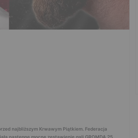
przed najbliższym Krwawym Piątkiem. Federacja
ziała następne mocne zestawienie gali GROMDA 25.