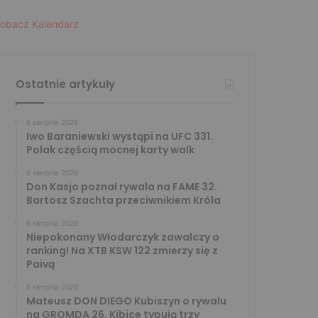
obacz Kalendarz
Ostatnie artykuły
6 sierpnia 2026
Iwo Baraniewski wystąpi na UFC 331.
Polak częścią mocnej karty walk
6 sierpnia 2026
Don Kasjo poznał rywala na FAME 32.
Bartosz Szachta przeciwnikiem Króla
6 sierpnia 2026
Niepokonany Włodarczyk zawalczy o
ranking! Na XTB KSW 122 zmierzy się z
Paivą
5 sierpnia 2026
Mateusz DON DIEGO Kubiszyn o rywalu
na GROMDA 26. Kibice typują trzy