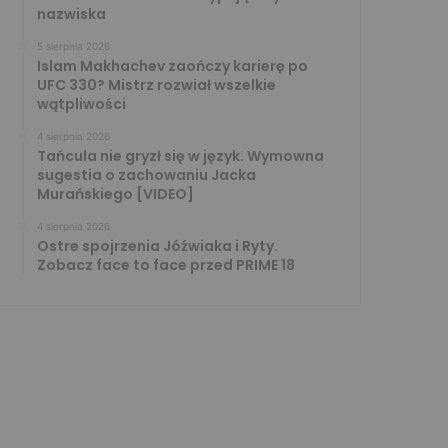
nazwiska
5 sierpnia 2026
Islam Makhachev zaończy karierę po
UFC 330? Mistrz rozwiał wszelkie
wątpliwości
4 sierpnia 2026
Tańcula nie gryzł się w język. Wymowna
sugestia o zachowaniu Jacka
Murańskiego [VIDEO]
4 sierpnia 2026
Ostre spojrzenia Jóźwiaka i Ryty.
Zobacz face to face przed PRIME 18