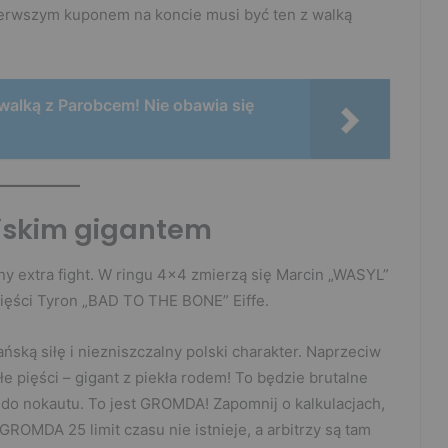
ierwszym kuponem na koncie musi być ten z walką
walką z Parobcem! Nie obawia się
yjskim gigantem
jny extra fight. W ringu 4×4 zmierzą się Marcin „WASYL”
 pięści Tyron „BAD TO THE BONE” Eiffe.
ską siłę i niezniszczalny polski charakter. Naprzeciw
łe pięści – gigant z piekła rodem! To będzie brutalne
do nokautu. To jest GROMDA! Zapomnij o kalkulacjach,
ROMDA 25 limit czasu nie istnieje, a arbitrzy są tam