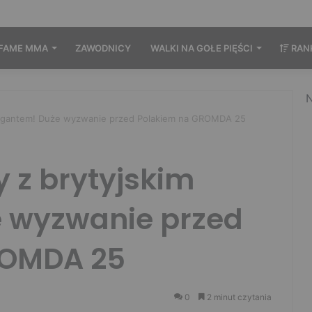
FAME MMA
ZAWODNICY
WALKI NA GOŁE PIĘŚCI
RAN
N
gigantem! Duże wyzwanie przed Polakiem na GROMDA 25
 z brytyjskim
 wyzwanie przed
ROMDA 25
0
2 minut czytania