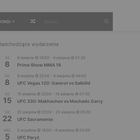
Losowy
Szukaj...
KINGI
artykuł
adchodzące wydarzenia
8 sierpnia @ 19:00
-
9 sierpnia @ 01:30
SIE
8
Prime Show MMA 18
8 sierpnia @ 22:00
-
9 sierpnia @ 06:00
SIE
8
UFC Vegas 120: Gamrot vs Salkilld
15 sierpnia @ 22:00
-
16 sierpnia @ 07:30
SIE
15
UFC 330: Makhachev vs Machado Garry
22 sierpnia @ 22:00
-
23 sierpnia @ 05:30
SIE
22
UFC Sacramento
5 września @ 18:00
-
6 września @ 02:00
WRZ
5
UFC Paryż