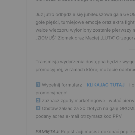
Już jutro odbędzie się jubileuszowa gala GRO
gołe pięści, turniejowe emocje oraz extra fig
walce wieczoru wyłoniony zostanie pierwszy m
„ZIOMUŚ” Ziomek oraz Maciej „LUTA” Grzegor
Transmisja wydarzenia dostępna będzie wyłąc
promocyjnej, w ramach której możecie odebrać
Wypełnij formularz –
KLIKAJĄC TUTAJ
– i 
promocyjnego!
Zaznacz zgody marketingowe i wpłać pierw
Obstaw zakład za 20 złotych na galę GROMD
podany adres e-mail otrzymasz kod PPV.
PAMIĘTAJ!
Rejestracji musisz dokonać poprzez