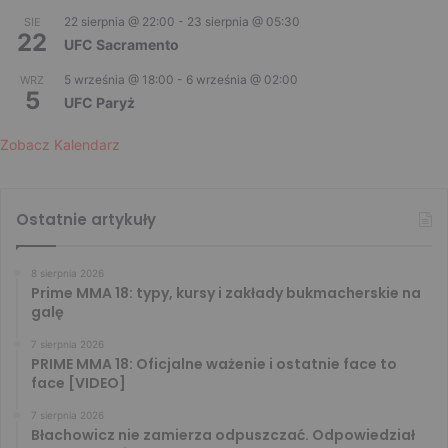
22 sierpnia @ 22:00
-
23 sierpnia @ 05:30
SIE
22
UFC Sacramento
5 września @ 18:00
-
6 września @ 02:00
WRZ
5
UFC Paryż
Zobacz Kalendarz
Ostatnie artykuły
8 sierpnia 2026
Prime MMA 18: typy, kursy i zakłady bukmacherskie na
galę
7 sierpnia 2026
PRIME MMA 18: Oficjalne ważenie i ostatnie face to
face [VIDEO]
7 sierpnia 2026
Błachowicz nie zamierza odpuszczać. Odpowiedział