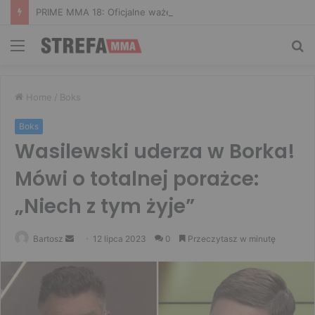
PRIME MMA 18: Oficjalne ważenie i ostatnie face to face [VIDEO]
Menu
Sz
Home
/
Boks
Boks
Wasilewski uderza w Borka!
Mówi o totalnej porażce:
„Niech z tym żyje”
Send
Bartosz
12 lipca 2023
0
Przeczytasz w minutę
an
email