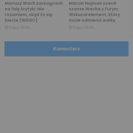
Mariusz Wach zareagował
Marcin Najman ocenił
na falę krytyki: Nie
szanse Wacha z Furym.
rozumiem, skąd to się
Wskazał element, który
bierze [WIDEO]
może odmienić walkę
9 lipca 2026
6 lipca 2026
Komentarz