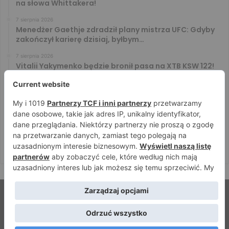
na słowa Whittakera!
7 sierpnia 2026
Menedżer Gaethje zdradził plany mistrza UFC: Gdyby
zakończył karierę dzisiaj, byłbym…
7 sierpnia 2026
Vitalii Yakymenko będzie bronił pasa na XTB KSW 122!
Marcello Morelli przed kolejną wielką szansą
6 sierpnia 2026
Iwo Baraniewski wystąpi na UFC 331. Polak częścią
mocnej karty walk
6 sierpnia 2026
Don Kasjo poznał rywala na FAME 32. Bartosz Szachta
przeciwnikiem Króla
© Strefamma.pl 2026, Wszelkie prawa zastrzeżone |
Home
Redakcja
Kontakt