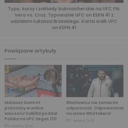
Typy, kursy i zakłady bukmacherskie na UFC FN:
Vera vs. Cruz. Typowanie UFC on ESPN 41 z
udziałem Łukasza Brzeskiego. Karta walk UFC
on ESPN 41
Powiązane artykuły
Mateusz Gamrot
Błachowicz nie zamierza
pokonany w walce
odpuszczać. Odpowiedział
wieczoru! Salkilld poddał
na słowa Whittakera!
Polaka na UFC Vegas 120
7 sierpnia 2026
9 sierpnia 2026