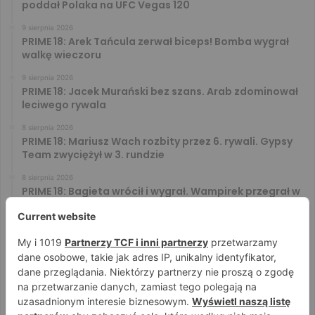
poddał Polaka na UFC Vegas 120
9 sierpnia 2026
PRIME 18: Arek Tańcula zerwał biceps! Bomba wygrał
walkę wieczoru
9 sierpnia 2026
PRIME 18: Jacek Murański bez szans. Arab zdominował
leciwego rywala
8 sierpnia 2026
PRIME 18: Mariusz Wach rozbity przez 6. rywali. Gypsy
Team zwyciężył w 3. rundzie
8 sierpnia 2026
PRIME 18: Bagieta wrócił i wygrał. Wampirek przegrał w
2. rundzie
8 sierpnia 2026
PRIME 18: Ryta rozbił Jóźwiaka na pełnym dystansie.
Wsparcie Murana nie wystarczyło
8 sierpnia 2026
PRIME 18 za darmo – zobacz darmowe walki na żywo!
Aż trzy starcia dostępne za free