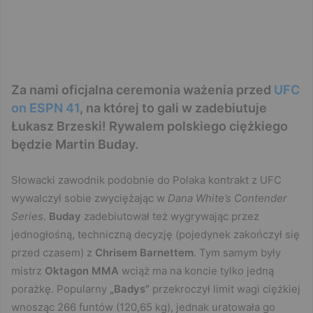
Za nami oficjalna ceremonia ważenia przed
UFC
on ESPN 41
, na której to gali w zadebiutuje
Łukasz Brzeski! Rywalem polskiego ciężkiego
będzie Martin Buday.
Słowacki zawodnik podobnie do Polaka kontrakt z UFC
wywalczył sobie zwyciężając w
Dana White’s Contender
Series
.
Buday
zadebiutował też wygrywając przez
jednogłośną, techniczną decyzję (pojedynek zakończył się
przed czasem) z
Chrisem Barnettem
. Tym samym były
mistrz
Oktagon MMA
wciąż ma na koncie tylko jedną
porażkę. Popularny
„Badys”
przekroczył limit wagi ciężkiej
wnosząc 266 funtów (120,65 kg), jednak uratowała go