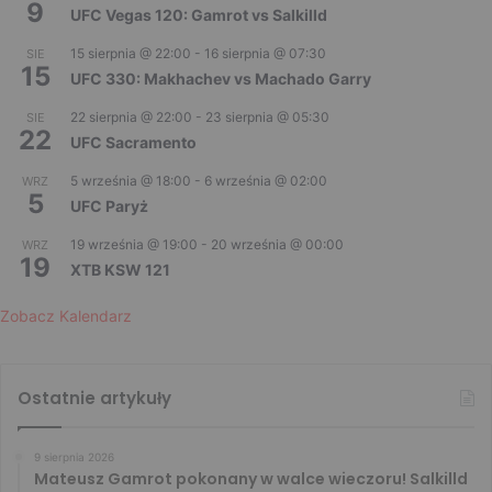
9
UFC Vegas 120: Gamrot vs Salkilld
15 sierpnia @ 22:00
-
16 sierpnia @ 07:30
SIE
15
UFC 330: Makhachev vs Machado Garry
22 sierpnia @ 22:00
-
23 sierpnia @ 05:30
SIE
22
UFC Sacramento
5 września @ 18:00
-
6 września @ 02:00
WRZ
5
UFC Paryż
19 września @ 19:00
-
20 września @ 00:00
WRZ
19
XTB KSW 121
Zobacz Kalendarz
Ostatnie artykuły
9 sierpnia 2026
Mateusz Gamrot pokonany w walce wieczoru! Salkilld