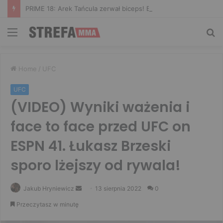
PRIME 18: Arek Tańcula zerwał biceps! Bomba wygrał walkę wieczoru
Menu
Sz
Home
/
UFC
UFC
(VIDEO) Wyniki ważenia i
face to face przed UFC on
ESPN 41. Łukasz Brzeski
sporo lżejszy od rywala!
Send
Jakub Hryniewicz
13 sierpnia 2022
0
an
Przeczytasz w minutę
email