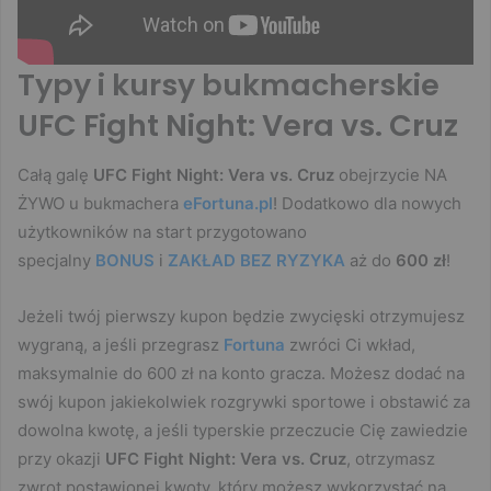
Typy i kursy bukmacherskie
UFC Fight Night: Vera vs. Cruz
Całą galę
UFC Fight Night: Vera vs. Cruz
obejrzycie NA
ŻYWO u bukmachera
eFortuna.pl
! Dodatkowo dla nowych
użytkowników na start przygotowano
specjalny
BONUS
i
ZAKŁAD BEZ RYZYKA
aż do
600 zł
!
Jeżeli twój pierwszy kupon będzie zwycięski otrzymujesz
wygraną, a jeśli przegrasz
Fortuna
zwróci Ci wkład,
maksymalnie do 600 zł na konto gracza. Możesz dodać na
swój kupon jakiekolwiek rozgrywki sportowe i obstawić za
dowolna kwotę, a jeśli typerskie przeczucie Cię zawiedzie
przy okazji
UFC Fight Night: Vera vs. Cruz
, otrzymasz
zwrot postawionej kwoty, który możesz wykorzystać na