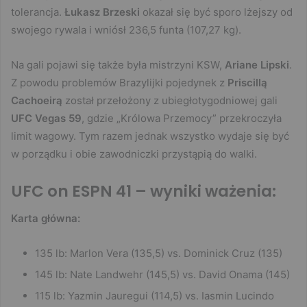
tolerancja.
Łukasz Brzeski
okazał się być sporo lżejszy od
swojego rywala i wniósł 236,5 funta (107,27 kg).
Na gali pojawi się także była mistrzyni KSW,
Ariane Lipski
.
Z powodu problemów Brazylijki pojedynek z
Priscillą
Cachoeirą
został przełożony z ubiegłotygodniowej gali
UFC Vegas 59
, gdzie „Królowa Przemocy” przekroczyła
limit wagowy. Tym razem jednak wszystko wydaje się być
w porządku i obie zawodniczki przystąpią do walki.
UFC on ESPN 41 – wyniki ważenia:
Karta główna:
135 lb: Marlon Vera (135,5) vs. Dominick Cruz (135)
145 lb: Nate Landwehr (145,5) vs. David Onama (145)
115 lb: Yazmin Jauregui (114,5) vs. Iasmin Lucindo