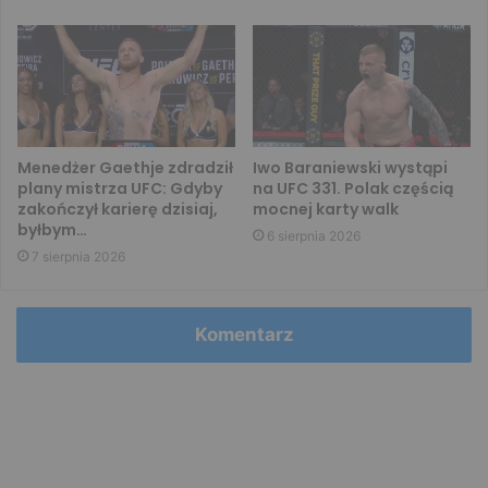
Menedżer Gaethje zdradził
Iwo Baraniewski wystąpi
plany mistrza UFC: Gdyby
na UFC 331. Polak częścią
zakończył karierę dzisiaj,
mocnej karty walk
byłbym…
6 sierpnia 2026
7 sierpnia 2026
Komentarz