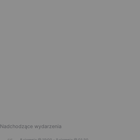
Nadchodzące wydarzenia
8 sierpnia @ 19:00
-
9 sierpnia @ 01:30