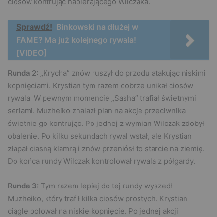
ciosów kontrując napierającego Wilczaka.
Sprawdź!
Binkowski na dłużej w
FAME? Ma już kolejnego rywala!
[VIDEO]
Runda 2:
„Krycha” znów ruszył do przodu atakując niskimi
kopnięciami. Krystian tym razem dobrze unikał ciosów
rywala. W pewnym momencie „Sasha” trafiał świetnymi
seriami. Muzheiko znalazł plan na akcje przeciwnika
świetnie go kontrując. Po jednej z wymian Wilczak zdobył
obalenie. Po kilku sekundach rywal wstał, ale Krystian
złapał ciasną klamrą i znów przeniósł to starcie na ziemię.
Do końca rundy Wilczak kontrolował rywala z półgardy.
Runda 3:
Tym razem lepiej do tej rundy wyszedł
Muzheiko, który trafił kilka ciosów prostych. Krystian
ciągle polował na niskie kopnięcie. Po jednej akcji