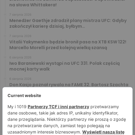
na słowa Whittakera!
7 sierpnia 2026
Menedżer Gaethje zdradził plany mistrza UFC: Gdyby
zakończył karierę dzisiaj, byłbym…
7 sierpnia 2026
Vitalii Yakymenko będzie bronił pasa na XTB KSW 122!
Marcello Morelli przed kolejną wielką szansą
6 sierpnia 2026
Iwo Baraniewski wystąpi na UFC 331. Polak częścią
mocnej karty walk
6 sierpnia 2026
Don Kasjo poznał rywala na FAME 32. Bartosz Szachta
przeciwnikiem Króla
6 sierpnia 2026
Niepokonany Włodarczyk zawalczy o ranking! Na XTB
KSW 122 zmierzy się z Paivą
5 sierpnia 2026
Mateusz DON DIEGO Kubiszyn o rywalu na GROMDA 26.
Kibice typują trzy nazwiska