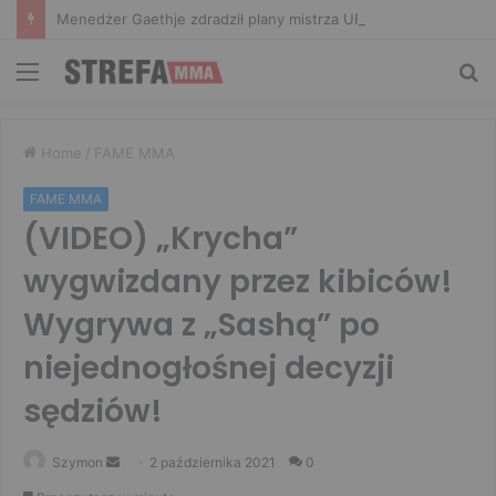
Menedżer Gaethje zdradził plany mistrza UFC: Gdyby zakończył karierę dzisiaj, byłbym…
Menu
Sz
Home
/
FAME MMA
FAME MMA
(VIDEO) „Krycha”
wygwizdany przez kibiców!
Wygrywa z „Sashą” po
niejednogłośnej decyzji
sędziów!
Send
Szymon
2 października 2021
0
an