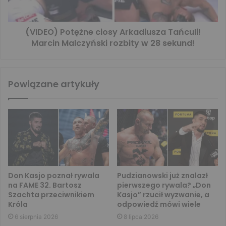
(VIDEO) Potężne ciosy Arkadiusza Tańculi!
Marcin Malczyński rozbity w 28 sekund!
Powiązane artykuły
Don Kasjo poznał rywala
Pudzianowski już znalazł
na FAME 32. Bartosz
pierwszego rywala? „Don
Szachta przeciwnikiem
Kasjo” rzucił wyzwanie, a
Króla
odpowiedź mówi wiele
6 sierpnia 2026
8 lipca 2026