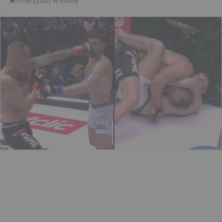
Przeczytasz w minutę
email