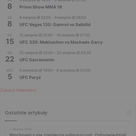
SIE
8
Prime Show MMA 18
8 sierpnia @ 22:00
-
9 sierpnia @ 06:00
SIE
8
UFC Vegas 120: Gamrot vs Salkilld
15 sierpnia @ 22:00
-
16 sierpnia @ 07:30
SIE
15
UFC 330: Makhachev vs Machado Garry
22 sierpnia @ 22:00
-
23 sierpnia @ 05:30
SIE
22
UFC Sacramento
5 września @ 18:00
-
6 września @ 02:00
WRZ
5
UFC Paryż
Zobacz Kalendarz
Ostatnie artykuły
7 sierpnia 2026
Błachowicz nie zamierza odpuszczać. Odpowiedział