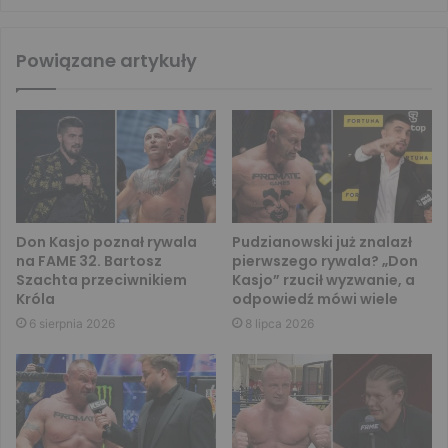
Powiązane artykuły
Don Kasjo poznał rywala
Pudzianowski już znalazł
na FAME 32. Bartosz
pierwszego rywala? „Don
Szachta przeciwnikiem
Kasjo” rzucił wyzwanie, a
Króla
odpowiedź mówi wiele
6 sierpnia 2026
8 lipca 2026