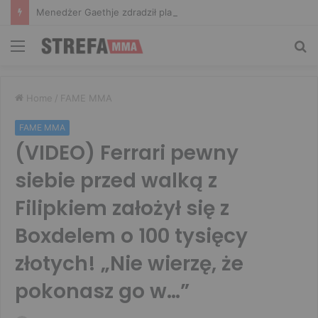
Menedżer Gaethje zdradził plany mistrza UFC: Gdyby zakończył karierę dzisiaj, byłbym…
Menu
Sz
Home
/
FAME MMA
FAME MMA
(VIDEO) Ferrari pewny
siebie przed walką z
Filipkiem założył się z
Boxdelem o 100 tysięcy
złotych! „Nie wierzę, że
pokonasz go w…”