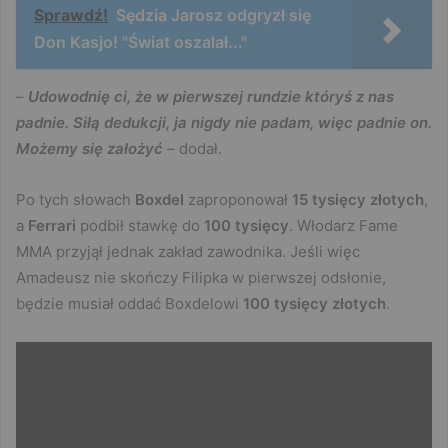
Sprawdź!
Sędzia Jarosz odgryzł się
Don Kasjo! "Świat oszalał..."
–
Udowodnię ci, że w pierwszej rundzie któryś z nas
padnie. Siłą dedukcji, ja nigdy nie padam, więc padnie on.
Możemy się założyć
– dodał.
Po tych słowach
Boxdel
zaproponował
15 tysięcy złotych
,
a
Ferrari
podbił stawkę do
100 tysięcy
. Włodarz Fame
MMA przyjął jednak zakład zawodnika. Jeśli więc
Amadeusz nie skończy Filipka w pierwszej odsłonie,
będzie musiał oddać Boxdelowi
100 tysięcy złotych
.