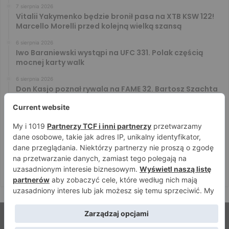
7 sierpnia 2026
Vitalii Yakymenko będzie bronił pasa na XTB KSW 122!
Marcello Morelli przed kolejną wielką szansą
6 sierpnia 2026
Iwo Baraniewski wystąpi na UFC 331. Polak częścią
mocnej karty walk
6 sierpnia 2026
Don Kasjo poznał rywala na FAME 32. Bartosz Szachta
przeciwnikiem Króla
6 sierpnia 2026
Niepokonany Włodarczyk zawalczy o ranking! Na XTB
KSW 122 zmierzy się z Paivą
5 sierpnia 2026
Mateusz DON DIEGO Kubiszyn o rywalu na GROMDA 26.
Kibice typują trzy nazwiska
© Strefamma.pl 2026, Wszelkie prawa zastrzeżone |