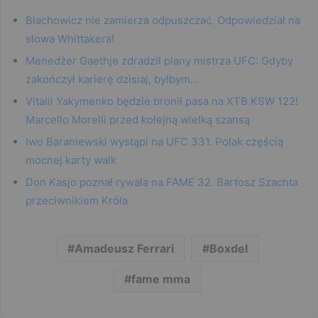
Błachowicz nie zamierza odpuszczać. Odpowiedział na
słowa Whittakera!
Menedżer Gaethje zdradził plany mistrza UFC: Gdyby
zakończył karierę dzisiaj, byłbym…
Vitalii Yakymenko będzie bronił pasa na XTB KSW 122!
Marcello Morelli przed kolejną wielką szansą
Iwo Baraniewski wystąpi na UFC 331. Polak częścią
mocnej karty walk
Don Kasjo poznał rywala na FAME 32. Bartosz Szachta
przeciwnikiem Króla
Amadeusz Ferrari
Boxdel
fame mma