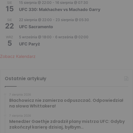
15 sierpnia @ 22:00
-
16 sierpnia @ 07:30
SIE
15
UFC 330: Makhachev vs Machado Garry
22 sierpnia @ 22:00
-
23 sierpnia @ 05:30
SIE
22
UFC Sacramento
5 września @ 18:00
-
6 września @ 02:00
WRZ
5
UFC Paryż
Zobacz Kalendarz
Ostatnie artykuły
7 sierpnia 2026
Błachowicz nie zamierza odpuszczać. Odpowiedział
na słowa Whittakera!
7 sierpnia 2026
Menedżer Gaethje zdradził plany mistrza UFC: Gdyby
zakończył karierę dzisiaj, byłbym…