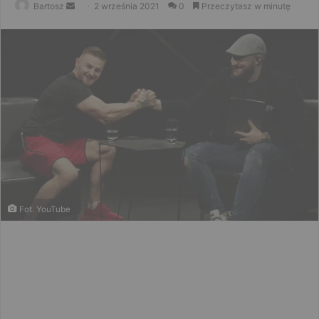
Send
Bartosz
2 września 2021
0
Przeczytasz w minutę
an
email
Fot. YouTube