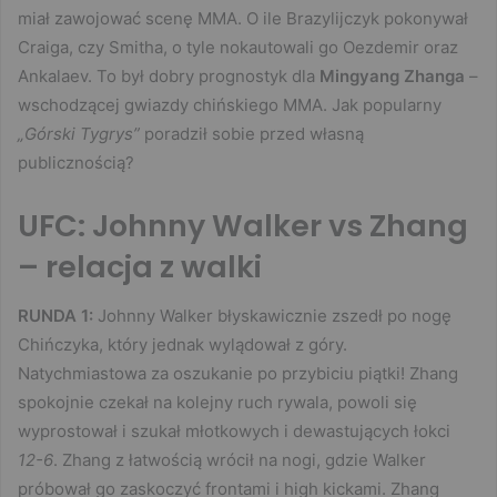
miał zawojować scenę MMA. O ile Brazylijczyk pokonywał
Craiga, czy Smitha, o tyle nokautowali go Oezdemir oraz
Ankalaev. To był dobry prognostyk dla
Mingyang Zhanga
–
wschodzącej gwiazdy chińskiego MMA. Jak popularny
„Górski Tygrys”
poradził sobie przed własną
publicznością?
UFC: Johnny Walker vs Zhang
– relacja z walki
RUNDA 1:
Johnny Walker błyskawicznie zszedł po nogę
Chińczyka, który jednak wylądował z góry.
Natychmiastowa za oszukanie po przybiciu piątki! Zhang
spokojnie czekał na kolejny ruch rywala, powoli się
wyprostował i szukał młotkowych i dewastujących łokci
12-6
. Zhang z łatwością wrócił na nogi, gdzie Walker
próbował go zaskoczyć frontami i high kickami. Zhang