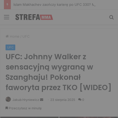
Islam Makhachev zaończy karierę po UFC 330? Mistrz rozwiał wszelkie wątpliwości
Menu
Sz
Home
/
UFC
UFC
UFC: Johnny Walker z
sensacyjną wygraną w
Szanghaju! Pokonał
faworyta przez TKO [WIDEO]
Send
Jakub Hryniewicz
23 sierpnia 2025
0
an
Przeczytasz w minutę
email