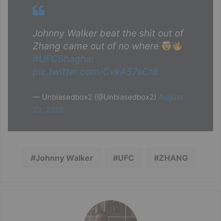
Johnny Walker beat the shit out of
Zhang came out of no where
#UFCShaghai
pic.twitter.com/CvkA57sCt8
— Unbiasedbox2 (@Unbiasedbox2)
August
23, 2025
Johnny Walker
UFC
ZHANG