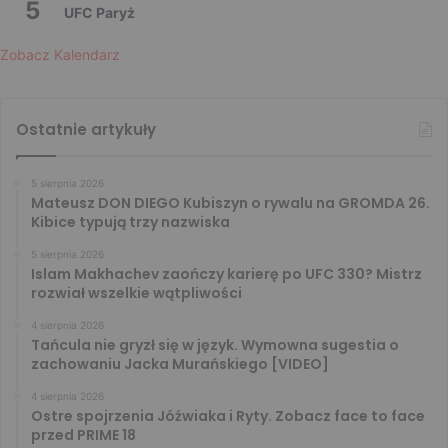
5
UFC Paryż
Zobacz Kalendarz
Ostatnie artykuły
5 sierpnia 2026
Mateusz DON DIEGO Kubiszyn o rywalu na GROMDA 26.
Kibice typują trzy nazwiska
5 sierpnia 2026
Islam Makhachev zaończy karierę po UFC 330? Mistrz
rozwiał wszelkie wątpliwości
4 sierpnia 2026
Tańcula nie gryzł się w język. Wymowna sugestia o
zachowaniu Jacka Murańskiego [VIDEO]
4 sierpnia 2026
Ostre spojrzenia Jóźwiaka i Ryty. Zobacz face to face
przed PRIME 18