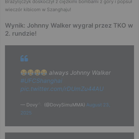
Brazylijczyk doskoczył z ciężkimi bombami z góry i popsuł
wieczór kibicom w Szanghaju!
Wynik: Johnny Walker wygrał przez TKO w
2. rundzie!
always Johnny Walker
#UFCShanghai
pic.twitter.com/rDUmZu44AU
— Dovy
(@DovySimuMMA)
August 23,
2025