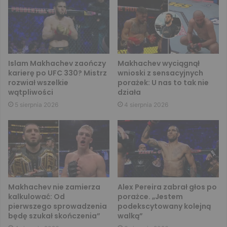
Islam Makhachev zaończy
Makhachev wyciągnął
karierę po UFC 330? Mistrz
wnioski z sensacyjnych
rozwiał wszelkie
porażek: U nas to tak nie
wątpliwości
działa
5 sierpnia 2026
4 sierpnia 2026
Makhachev nie zamierza
Alex Pereira zabrał głos po
kalkulować: Od
porażce. „Jestem
pierwszego sprowadzenia
podekscytowany kolejną
będę szukał skończenia”
walką”