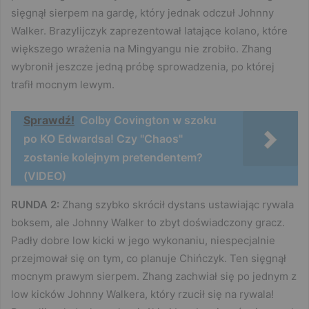
sięgnął sierpem na gardę, który jednak odczuł Johnny
Walker. Brazylijczyk zaprezentował latające kolano, które
większego wrażenia na Mingyangu nie zrobiło. Zhang
wybronił jeszcze jedną próbę sprowadzenia, po której
trafił mocnym lewym.
Sprawdź!
Colby Covington w szoku
po KO Edwardsa! Czy "Chaos"
zostanie kolejnym pretendentem?
(VIDEO)
RUNDA 2:
Zhang szybko skrócił dystans ustawiając rywala
boksem, ale Johnny Walker to zbyt doświadczony gracz.
Padły dobre low kicki w jego wykonaniu, niespecjalnie
przejmował się on tym, co planuje Chińczyk. Ten sięgnął
mocnym prawym sierpem. Zhang zachwiał się po jednym z
low kicków Johnny Walkera, który rzucił się na rywala!